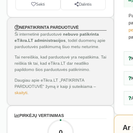
Sekti
Dalintis
Pa
pa
NEPATIKRINTA PARDUOTUVĖ
pe
Ši internetinė parduotuvė
nebuvo patikrinta
pa
eTikra.LT administracijos
, todėl duomenų apie
parduotuvės patikimumą šiuo metu neturime.
Tai nereiškia, kad parduotuvė yra nepatikima. Tai
reiškia tik tai, kad eTikra.LT dar neatliko
papildomo šios parduotuvės patikrinimo.
Daugiau apie eTikra.LT „PATIKRINTA
PARDUOTUVĖ“ žymą ir kaip ji suteikiama –
skaityti
.
PIRKĖJŲ VERTINIMAS
Ar
0