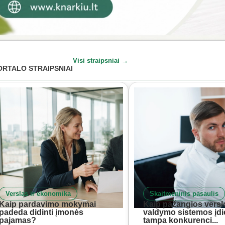
Visi straipsniai →
ORTALO STRAIPSNIAI
Verslas ir ekonomika
Skaitmeninis pasaulis
Kaip pardavimo mokymai
Kaip pažangios versl
padeda didinti įmonės
valdymo sistemos įd
pajamas?
tampa konkurenci...