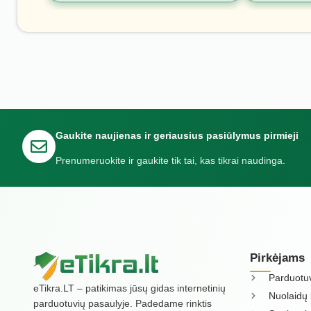
Gaukite naujienas ir geriausius pasiūlymus pirmieji
Prenumeruokite ir gaukite tik tai, kas tikrai naudinga.
Pirkėjams
Parduotu
eTikra.LT – patikimas jūsų gidas internetinių
Nuolaidų 
parduotuvių pasaulyje. Padedame rinktis