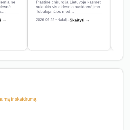
lemia ne
Plastinė chirurgija Lietuvoje kasmet
naudo
klesnė
sulaukia vis didesnio susidomėjimo.
Juos
os…
Tobulėjančios med…
2026-0
ti →
2026-06-25 • Natalija
Skaityti →
imumą ir skaidrumą.