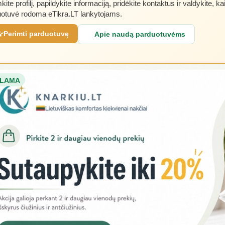
kite profilį, papildykite informaciją, pridėkite kontaktus ir valdykite, ka
otuvė rodoma eTikra.LT lankytojams.
Perimti parduotuvę
Apie naudą parduotuvėms
LAMA