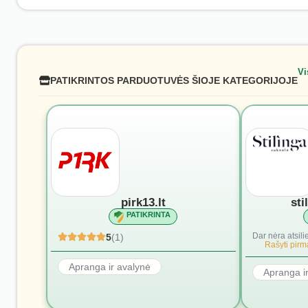
Vi
PATIKRINTOS PARDUOTUVĖS ŠIOJE KATEGORIJOJE
pirk13.lt
sti
PATIKRINTA
Dar nėra atsili
5
(1)
Rašyti pirmą
Apranga ir avalynė
Apranga i