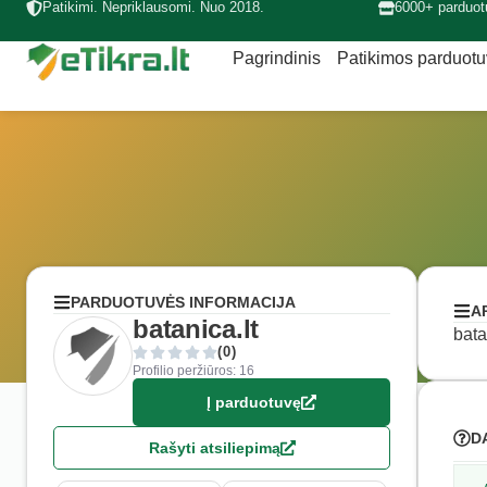
Patikimi. Nepriklausomi. Nuo 2018.
6000+ parduot
Pagrindinis
Patikimos parduot
PARDUOTUVĖS INFORMACIJA
A
batanica.lt
bata
(0)
Profilio peržiūros: 16
Į parduotuvę
D
Rašyti atsiliepimą