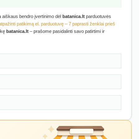
ra aiškaus bendro įvertinimo dėl
batanica.lt
parduotuvės
atpažinti patikimą el. parduotuvę – 7 paprasti ženklai prieš
irkę
batanica.lt
– prašome pasidalinti savo patirtimi ir