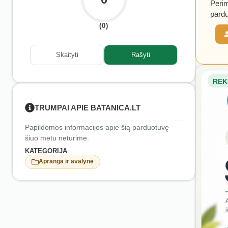
Perim
pardu
(0)
Skaityti
Rašyti
REK
TRUMPAI APIE BATANICA.LT
Papildomos informacijos apie šią parduotuvę
šiuo metu neturime.
KATEGORIJA
Apranga ir avalynė