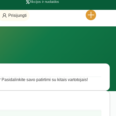
Akcijos ir nuolaidos
Prisijungti
Pasidalinkite savo patirtimi su kitais vartotojais!