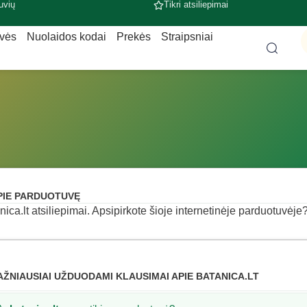
uvių
Tikri atsiliepimai
uvės
Nuolaidos kodai
Prekės
Straipsniai
PIE PARDUOTUVĘ
nica.lt atsiliepimai. Apsipirkote šioje internetinėje parduotuvėje? 
AŽNIAUSIAI UŽDUODAMI KLAUSIMAI APIE BATANICA.LT