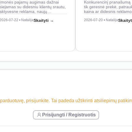
Įmonės pajamų augimas dažnai
Konkurencinį pranašumą 
siejamas su didesniu klientų srautu,
tik geresnė prekė, patrau
aktyvesne reklama, naujų…
kaina ar didesnis reklam
2026-07-22 • Natalija
Skaityti →
2026-07-20 • Natalija
Skaity
 parduotuvę, prisijunkite. Tai padeda užtikrinti atsiliepimų patik
Prisijungti / Registruotis