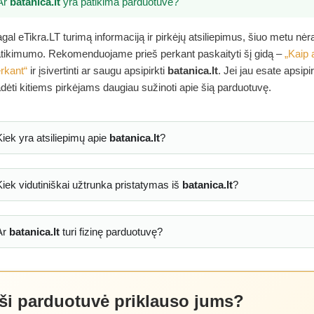
Ar
batanica.lt
yra patikima parduotuvė?
gal eTikra.LT turimą informaciją ir pirkėjų atsiliepimus, šiuo metu nė
tikimumo. Rekomenduojame prieš perkant paskaityti šį gidą –
„Kaip 
rkant“
ir įsivertinti ar saugu apsipirkti
batanica.lt
. Jei jau esate apsip
dėti kitiems pirkėjams daugiau sužinoti apie šią parduotuvę.
Kiek yra atsiliepimų apie
batanica.lt
?
Kiek vidutiniškai užtrunka pristatymas iš
batanica.lt
?
Ar
batanica.lt
turi fizinę parduotuvę?
 ši parduotuvė priklauso jums?