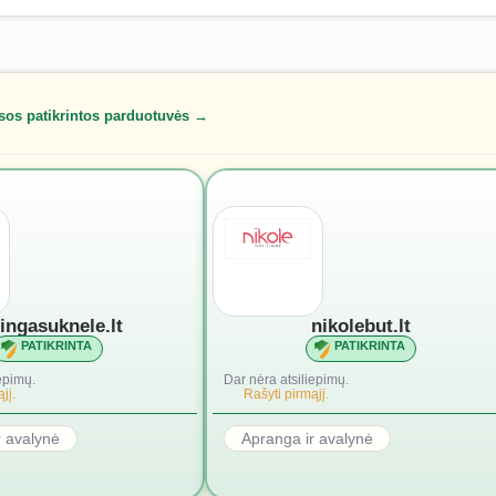
sos patikrintos parduotuvės →
lingasuknele.lt
nikolebut.lt
PATIKRINTA
PATIKRINTA
epimų.
Dar nėra atsiliepimų.
jį.
Rašyti pirmąjį.
r avalynė
Apranga ir avalynė