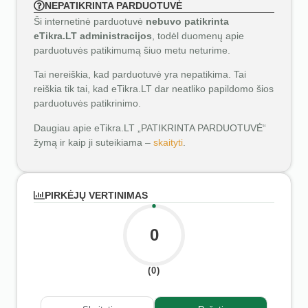
NEPATIKRINTA PARDUOTUVĖ
Ši internetinė parduotuvė
nebuvo patikrinta
eTikra.LT administracijos
, todėl duomenų apie
parduotuvės patikimumą šiuo metu neturime.
Tai nereiškia, kad parduotuvė yra nepatikima. Tai
reiškia tik tai, kad eTikra.LT dar neatliko papildomo šios
parduotuvės patikrinimo.
Daugiau apie eTikra.LT „PATIKRINTA PARDUOTUVĖ“
žymą ir kaip ji suteikiama –
skaityti
.
PIRKĖJŲ VERTINIMAS
0
(0)