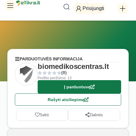
Prisijungti
PARDUOTUVĖS INFORMACIJA
biomedikoscentras.lt
(0)
Profilio peržiūros: 13
Į parduotuvę
Rašyti atsiliepimą
Sekti
Dalintis