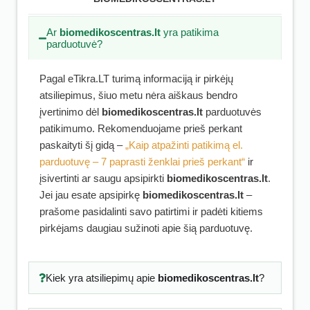
Ar
biomedikoscentras.lt
yra patikima
parduotuvė?
Pagal eTikra.LT turimą informaciją ir pirkėjų
atsiliepimus, šiuo metu nėra aiškaus bendro
įvertinimo dėl
biomedikoscentras.lt
parduotuvės
patikimumo. Rekomenduojame prieš perkant
paskaityti šį gidą –
„Kaip atpažinti patikimą el.
parduotuvę – 7 paprasti ženklai prieš perkant“
ir
įsivertinti ar saugu apsipirkti
biomedikoscentras.lt
.
Jei jau esate apsipirkę
biomedikoscentras.lt
–
prašome pasidalinti savo patirtimi ir padėti kitiems
pirkėjams daugiau sužinoti apie šią parduotuvę.
Kiek yra atsiliepimų apie
biomedikoscentras.lt
?