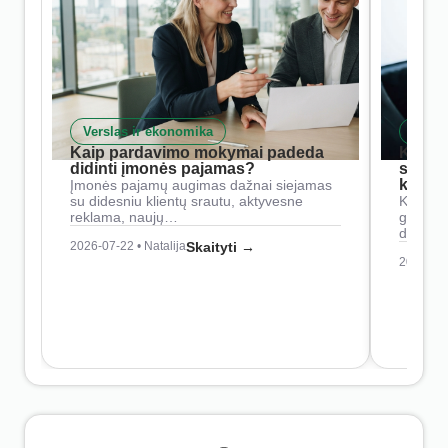
Verslas ir ekonomika
Skait
Kaip pardavimo mokymai padeda
Kaip 
didinti įmonės pajamas?
siste
konkur
Įmonės pajamų augimas dažnai siejamas
su didesniu klientų srautu, aktyvesne
Konkure
reklama, naujų…
geresnė
didesn
2026-07-22 • Natalija
Skaityti →
2026-07-