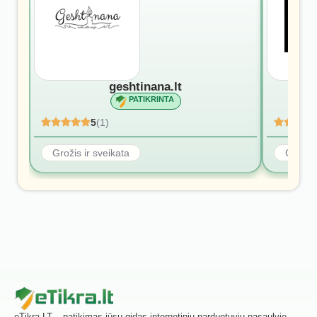
geshtinana.lt
PATIKRINTA
5
(1)
Grožis ir sveikata
Grožis 
eTikra.LT – patikimas jūsų gidas internetinių parduotuvių pasaulyje.