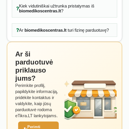
Kiek vidutiniškai užtrunka pristatymas iš
biomedikoscentras.lt
?
Ar
biomedikoscentras.lt
turi fizinę parduotuvę?
Ar ši
parduotuvė
priklauso
jums?
Perimkite profilį,
papildykite informaciją,
pridėkite kontaktus ir
valdykite, kaip jūsų
parduotuvė rodoma
eTikra.LT lankytojams.
Perimti