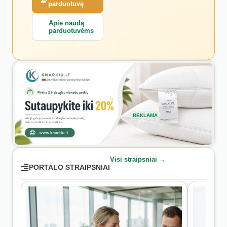
parduotuvę
Apie naudą
parduotuvėms
REKLAMA
Visi straipsniai →
PORTALO STRAIPSNIAI