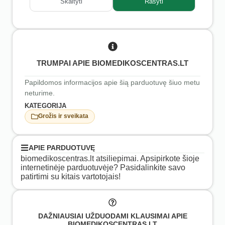
Skaityti
Rašyti
TRUMPAI APIE BIOMEDIKOSCENTRAS.LT
Papildomos informacijos apie šią parduotuvę šiuo metu
neturime.
KATEGORIJA
Grožis ir sveikata
APIE PARDUOTUVĘ
biomedikoscentras.lt atsiliepimai. Apsipirkote šioje
internetinėje parduotuvėje? Pasidalinkite savo
patirtimi su kitais vartotojais!
DAŽNIAUSIAI UŽDUODAMI KLAUSIMAI APIE
BIOMEDIKOSCENTRAS.LT