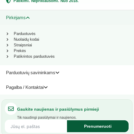
Patikimi. Nepriklausomi. Nuo 2018.
Pirkėjams
Parduotuvės
Nuolaidų kodai
Straipsniai
Prekės
Patikrintos parduotuvės
Parduotuvių savininkams
Pagalba / Kontaktai
Gaukite naujienas ir pasiūlymus pirmieji
Tik naudingi pasiūlymai ir naujienos.
Prenumeruoti