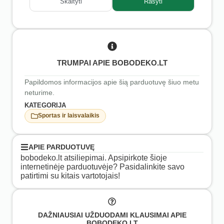
Skaityti
Rašyti
TRUMPAI APIE BOBODEKO.LT
Papildomos informacijos apie šią parduotuvę šiuo metu
neturime.
KATEGORIJA
Sportas ir laisvalaikis
APIE PARDUOTUVĘ
bobodeko.lt atsiliepimai. Apsipirkote šioje
internetinėje parduotuvėje? Pasidalinkite savo
patirtimi su kitais vartotojais!
DAŽNIAUSIAI UŽDUODAMI KLAUSIMAI APIE
BOBODEKO.LT