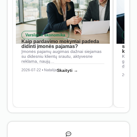
Verslas ir ekonomika
Skait
Kaip pardavimo mokymai padeda
Kaip 
didinti įmonės pajamas?
siste
konkur
Įmonės pajamų augimas dažnai siejamas
su didesniu klientų srautu, aktyvesne
Konkure
reklama, naujų…
geresnė
didesn
2026-07-22 • Natalija
Skaityti →
2026-07-