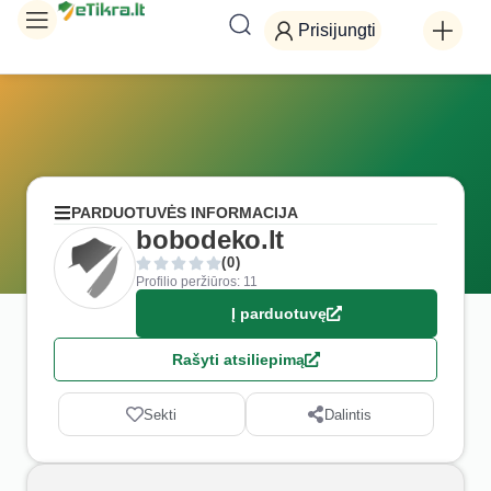
Prisijungti
PARDUOTUVĖS INFORMACIJA
bobodeko.lt
(0)
Profilio peržiūros: 11
Į parduotuvę
Rašyti atsiliepimą
Sekti
Dalintis