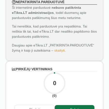
NEPATIKRINTA PARDUOTUVĖ
Ši internetinė parduotuvė
nebuvo patikrinta
eTikra.LT administracijos
, todėl duomenų apie
parduotuvės patikimumą šiuo metu neturime.
Tai nereiškia, kad parduotuvė yra nepatikima. Tai
reiškia tik tai, kad eTikra.LT dar neatliko papildomo šios
parduotuvės patikrinimo.
Daugiau apie eTikra.LT „PATIKRINTA PARDUOTUVĖ“
žymą ir kaip ji suteikiama –
skaityti
.
PIRKĖJŲ VERTINIMAS
0
(0)