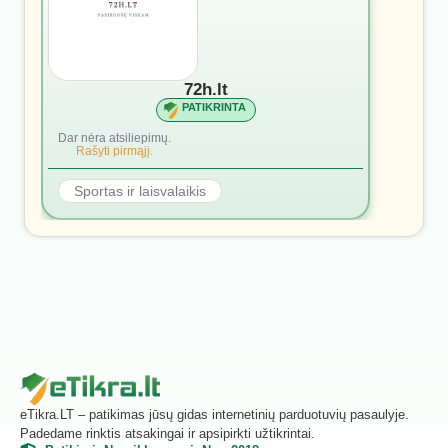
72h.lt
PATIKRINTA
Dar nėra atsiliepimų.
Rašyti pirmąjį.
Sportas ir laisvalaikis
eTikra.LT – patikimas jūsų gidas internetinių parduotuvių pasaulyje.
Padedame rinktis atsakingai ir apsipirkti užtikrintai.