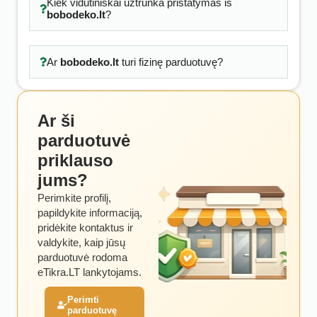
Kiek vidutiniškai užtrunka pristatymas iš
bobodeko.lt
?
Ar
bobodeko.lt
turi fizinę parduotuvę?
Ar ši
parduotuvė
priklauso
jums?
Perimkite profilį,
papildykite informaciją,
pridėkite kontaktus ir
valdykite, kaip jūsų
parduotuvė rodoma
eTikra.LT lankytojams.
Perimti
parduotuvę