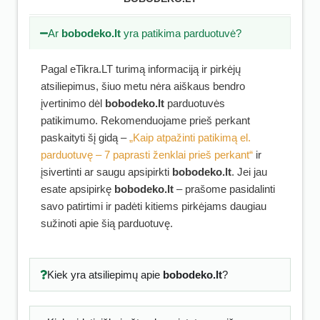
Ar
bobodeko.lt
yra patikima parduotuvė?
Pagal eTikra.LT turimą informaciją ir pirkėjų
atsiliepimus, šiuo metu nėra aiškaus bendro
įvertinimo dėl
bobodeko.lt
parduotuvės
patikimumo. Rekomenduojame prieš perkant
paskaityti šį gidą –
„Kaip atpažinti patikimą el.
parduotuvę – 7 paprasti ženklai prieš perkant“
ir
įsivertinti ar saugu apsipirkti
bobodeko.lt
. Jei jau
esate apsipirkę
bobodeko.lt
– prašome pasidalinti
savo patirtimi ir padėti kitiems pirkėjams daugiau
sužinoti apie šią parduotuvę.
Kiek yra atsiliepimų apie
bobodeko.lt
?