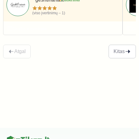
(viso įvertinimų – 1)
Grožis ir sveikata
Gro
Atgal
Kitas