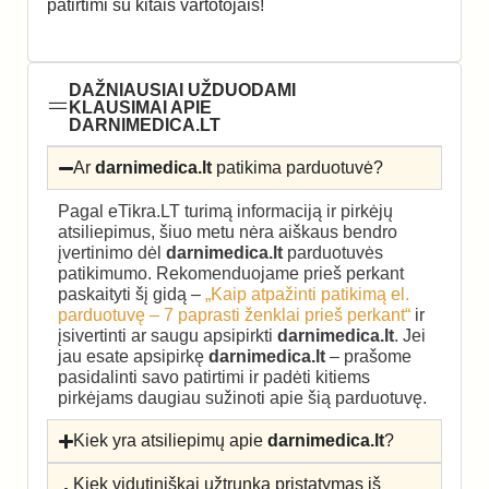
patirtimi su kitais vartotojais!
DAŽNIAUSIAI UŽDUODAMI
KLAUSIMAI APIE
DARNIMEDICA.LT
Ar
darnimedica.lt
patikima parduotuvė?
Pagal eTikra.LT turimą informaciją ir pirkėjų
atsiliepimus, šiuo metu nėra aiškaus bendro
įvertinimo dėl
darnimedica.lt
parduotuvės
patikimumo. Rekomenduojame prieš perkant
paskaityti šį gidą –
„Kaip atpažinti patikimą el.
parduotuvę – 7 paprasti ženklai prieš perkant“
ir
įsivertinti ar saugu apsipirkti
darnimedica.lt
. Jei
jau esate apsipirkę
darnimedica.lt
– prašome
pasidalinti savo patirtimi ir padėti kitiems
pirkėjams daugiau sužinoti apie šią parduotuvę.
Kiek yra atsiliepimų apie
darnimedica.lt
?
Kiek vidutiniškai užtrunka pristatymas iš