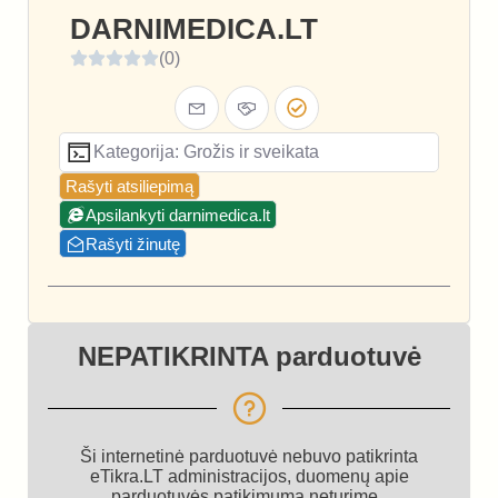
DARNIMEDICA.LT
(0)
Kategorija: Grožis ir sveikata
Rašyti atsiliepimą
Apsilankyti darnimedica.lt
Rašyti žinutę
NEPATIKRINTA parduotuvė
Ši internetinė parduotuvė nebuvo patikrinta
eTikra.LT administracijos, duomenų apie
parduotuvės patikimumą neturime.