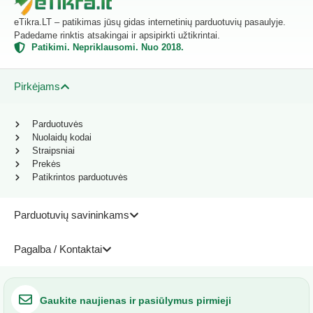
eTikra.LT – patikimas jūsų gidas internetinių parduotuvių pasaulyje.
Padedame rinktis atsakingai ir apsipirkti užtikrintai.
Patikimi. Nepriklausomi. Nuo 2018.
Pirkėjams
Parduotuvės
Nuolaidų kodai
Straipsniai
Prekės
Patikrintos parduotuvės
Parduotuvių savininkams
Pagalba / Kontaktai
Gaukite naujienas ir pasiūlymus pirmieji