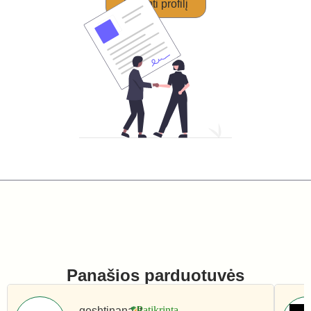
Perimti profilį
Panašios parduotuvės
geshtinana.lt