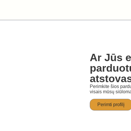
Ar Jūs e
parduot
atstova
Perimkite šios pardu
visais mūsų siūloma
Perimti profilį