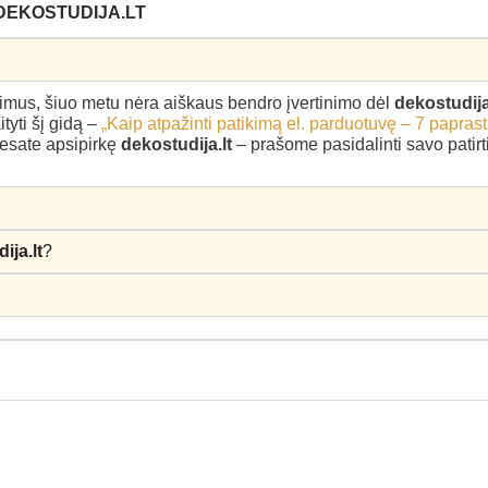
 DEKOSTUDIJA.LT
epimus, šiuo metu nėra aiškaus bendro įvertinimo dėl
dekostudija
yti šį gidą –
„Kaip atpažinti patikimą el. parduotuvę – 7 paprast
u esate apsipirkę
dekostudija.lt
– prašome pasidalinti savo patirti
ija.lt
?