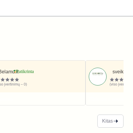
Belamu.lt
sveikatai
iso įvertinimų – 0)
(viso įvertinim
sveikata
Grožis ir sveikata
Kitas