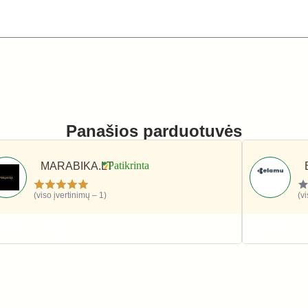
Panašios parduotuvės
MARABIKA.LT
(viso įvertinimų – 1)
(v
Grožis ir sveikata
Grožis ir 