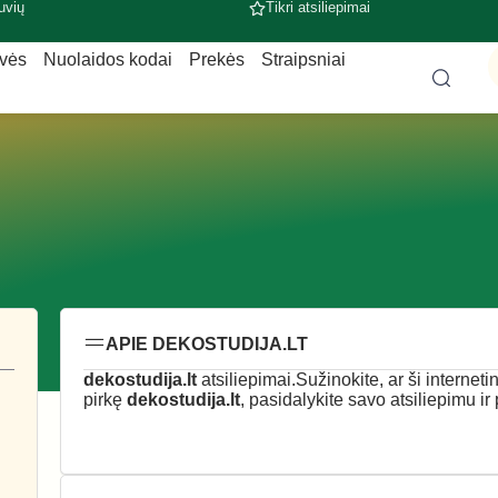
uvių
Tikri atsiliepimai
uvės
Nuolaidos kodai
Prekės
Straipsniai
APIE DEKOSTUDIJA.LT
dekostudija.lt
atsiliepimai.Sužinokite, ar ši interneti
pirkę
dekostudija.lt
, pasidalykite savo atsiliepimu ir