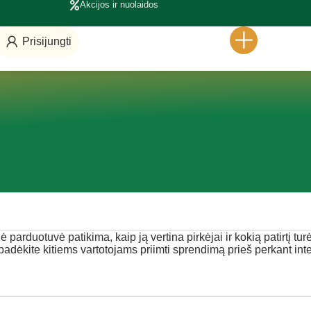
Akcijos ir nuolaidos
Prisijungti
nė parduotuvė patikima, kaip ją vertina pirkėjai ir kokią patirtį tu
 padėkite kitiems vartotojams priimti sprendimą prieš perkant int