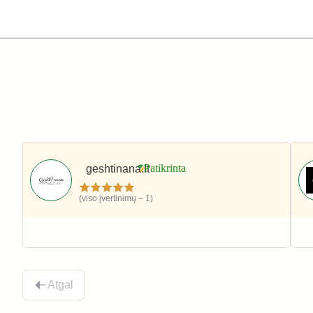
geshtinana.lt
(viso įvertinimų – 1)
Grožis ir sveikata
Atgal