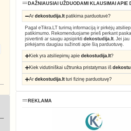
DAŽNIAUSIAI UŽDUODAMI KLAUSIMAI APIE
Ar
dekostudija.lt
patikima parduotuvė?
Pagal eTikra.LT turimą informaciją ir pirkėjų atsili
patikimumo. Rekomenduojame prieš perkant paskait
įsivertinti ar saugu apsipirkti
dekostudija.lt
. Jei ja
pirkėjams daugiau sužinoti apie šią parduotuvę.
Kiek yra atsiliepimų apie
dekostudija.lt
?
Kiek vidutiniškai užtrunka pristatymas iš
dekostud
Ar
dekostudija.lt
turi fizinę parduotuvę?
REKLAMA