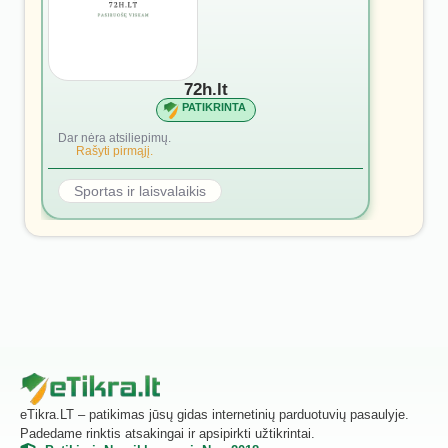
72h.lt
PATIKRINTA
Dar nėra atsiliepimų.
Rašyti pirmąjį.
Sportas ir laisvalaikis
eTikra.LT – patikimas jūsų gidas internetinių parduotuvių pasaulyje.
Padedame rinktis atsakingai ir apsipirkti užtikrintai.