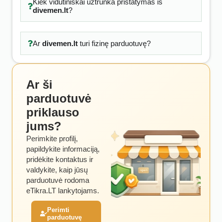
Kiek vidutiniškai užtrunka pristatymas iš
divemen.lt
?
Ar
divemen.lt
turi fizinę parduotuvę?
Ar ši
parduotuvė
priklauso
jums?
Perimkite profilį,
papildykite informaciją,
pridėkite kontaktus ir
valdykite, kaip jūsų
parduotuvė rodoma
eTikra.LT lankytojams.
Perimti
parduotuvę