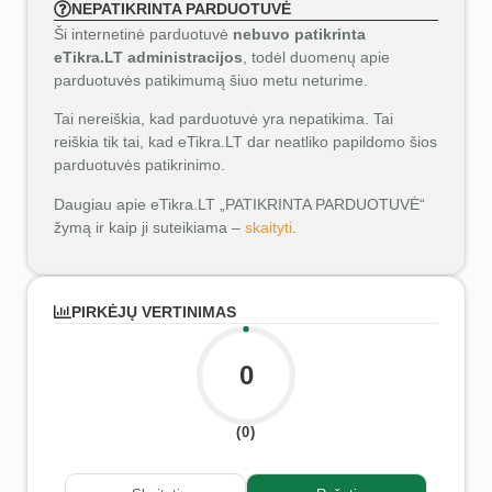
NEPATIKRINTA PARDUOTUVĖ
Ši internetinė parduotuvė
nebuvo patikrinta
eTikra.LT administracijos
, todėl duomenų apie
parduotuvės patikimumą šiuo metu neturime.
Tai nereiškia, kad parduotuvė yra nepatikima. Tai
reiškia tik tai, kad eTikra.LT dar neatliko papildomo šios
parduotuvės patikrinimo.
Daugiau apie eTikra.LT „PATIKRINTA PARDUOTUVĖ“
žymą ir kaip ji suteikiama –
skaityti
.
PIRKĖJŲ VERTINIMAS
0
(0)