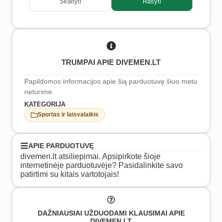
Skaityti
Rašyti
TRUMPAI APIE DIVEMEN.LT
Papildomos informacijos apie šią parduotuvę šiuo metu
neturime.
KATEGORIJA
Sportas ir laisvalaikis
APIE PARDUOTUVĘ
divemen.lt atsiliepimai. Apsipirkote šioje
internetinėje parduotuvėje? Pasidalinkite savo
patirtimi su kitais vartotojais!
DAŽNIAUSIAI UŽDUODAMI KLAUSIMAI APIE
DIVEMEN.LT