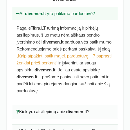
Ar
divemen.lt
yra patikima parduotuvė?
Pagal eTikra.LT turimą informaciją ir pirkėjų
atsiliepimus, šiuo metu nėra aiškaus bendro
įvertinimo dėl
divemen.lt
parduotuvės patikimumo.
Rekomenduojame prieš perkant paskaityti šį gidą –
„Kaip atpažinti patikimą el. parduotuvę – 7 paprasti
ženklai prieš perkant“
ir įsivertinti ar saugu
apsipirkti
divemen.lt
. Jei jau esate apsipirkę
divemen.lt
– prašome pasidalinti savo patirtimi ir
padėti kitiems pirkėjams daugiau sužinoti apie šią
parduotuvę.
Kiek yra atsiliepimų apie
divemen.lt
?