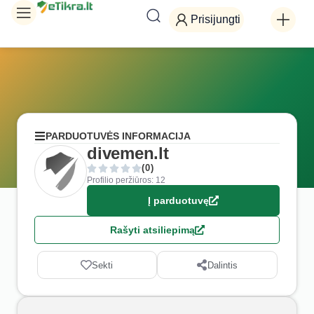
Prisijungti
PARDUOTUVĖS INFORMACIJA
divemen.lt
(0)
Profilio peržiūros: 12
Į parduotuvę
Rašyti atsiliepimą
Sekti
Dalintis