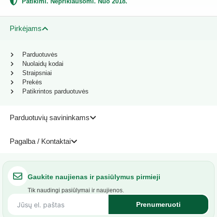
Patikimi. Nepriklausomi. Nuo 2018.
Pirkėjams
Parduotuvės
Nuolaidų kodai
Straipsniai
Prekės
Patikrintos parduotuvės
Parduotuvių savininkams
Pagalba / Kontaktai
Gaukite naujienas ir pasiūlymus pirmieji
Tik naudingi pasiūlymai ir naujienos.
Prenumeruoti