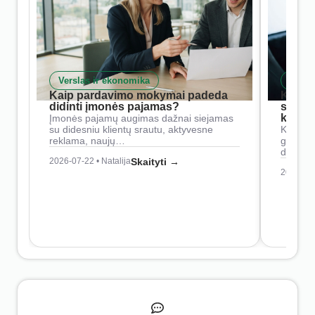
Verslas ir ekonomika
Skait
Kaip pardavimo mokymai padeda
Kaip 
didinti įmonės pajamas?
siste
konkur
Įmonės pajamų augimas dažnai siejamas
su didesniu klientų srautu, aktyvesne
Konkure
reklama, naujų…
geresnė
didesn
2026-07-22 • Natalija
Skaityti →
2026-07-