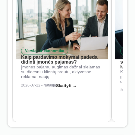
Verslas ir ekonomika
Skait
Kaip pardavimo mokymai padeda
Kaip 
didinti įmonės pajamas?
siste
konkur
Įmonės pajamų augimas dažnai siejamas
su didesniu klientų srautu, aktyvesne
Konkure
reklama, naujų…
geresnė
didesn
2026-07-22 • Natalija
Skaityti →
2026-07-