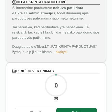
NEPATIKRINTA PARDUOTUVĖ
Ši internetinė parduotuvė
nebuvo patikrinta
eTikra.LT administracijos
, todėl duomenų apie
parduotuvės patikimumą šiuo metu neturime.
Tai nereiškia, kad parduotuvė yra nepatikima. Tai
reiškia tik tai, kad eTikra.LT dar neatliko papildomo šios
parduotuvės patikrinimo.
Daugiau apie eTikra.LT „PATIKRINTA PARDUOTUVĖ“
žymą ir kaip ji suteikiama –
skaityti
.
PIRKĖJŲ VERTINIMAS
0
(0)