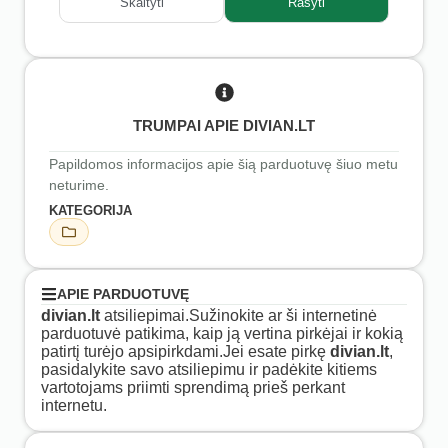
Skaityti
Rašyti
TRUMPAI APIE DIVIAN.LT
Papildomos informacijos apie šią parduotuvę šiuo metu
neturime.
KATEGORIJA
APIE PARDUOTUVĘ
divian.lt
atsiliepimai.Sužinokite ar ši internetinė
parduotuvė patikima, kaip ją vertina pirkėjai ir kokią
patirtį turėjo apsipirkdami.Jei esate pirkę
divian.lt
,
pasidalykite savo atsiliepimu ir padėkite kitiems
vartotojams priimti sprendimą prieš perkant
internetu.