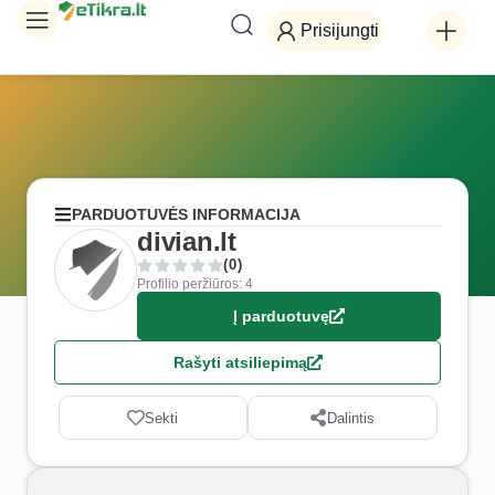
Prisijungti
PARDUOTUVĖS INFORMACIJA
divian.lt
(0)
Profilio peržiūros: 4
Į parduotuvę
Rašyti atsiliepimą
Sekti
Dalintis