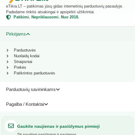
eTikra.LT – patikimas jūsų gidas internetinių parduotuvių pasaulyje.
Padedame rinktis atsakingai ir apsipirkti užtikrintai.
Patikimi. Nepriklausomi. Nuo 2018.
Pirkėjams
Parduotuvės
Nuolaidų kodai
Straipsniai
Prekės
Patikrintos parduotuvės
Parduotuvių savininkams
Pagalba / Kontaktai
Gaukite naujienas ir pasiūlymus pirmieji
Tik naudingi pasiūlymai ir naujienos.