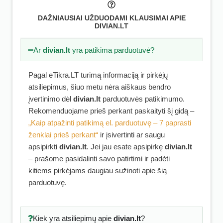
DAŽNIAUSIAI UŽDUODAMI KLAUSIMAI APIE
DIVIAN.LT
Ar
divian.lt
yra patikima parduotuvė?
Pagal eTikra.LT turimą informaciją ir pirkėjų
atsiliepimus, šiuo metu nėra aiškaus bendro
įvertinimo dėl
divian.lt
parduotuvės patikimumo.
Rekomenduojame prieš perkant paskaityti šį gidą –
„Kaip atpažinti patikimą el. parduotuvę – 7 paprasti
ženklai prieš perkant“
ir įsivertinti ar saugu
apsipirkti
divian.lt
. Jei jau esate apsipirkę
divian.lt
– prašome pasidalinti savo patirtimi ir padėti
kitiems pirkėjams daugiau sužinoti apie šią
parduotuvę.
Kiek yra atsiliepimų apie
divian.lt
?