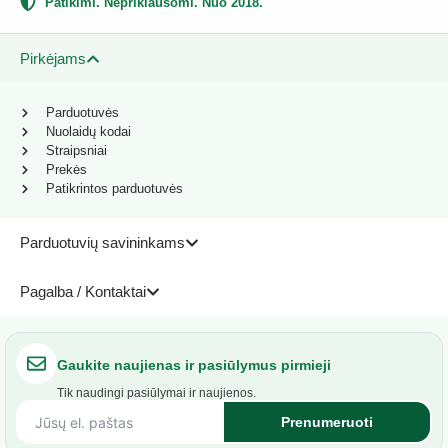
Patikimi. Nepriklausomi. Nuo 2018.
Pirkėjams
Parduotuvės
Nuolaidų kodai
Straipsniai
Prekės
Patikrintos parduotuvės
Parduotuvių savininkams
Pagalba / Kontaktai
Gaukite naujienas ir pasiūlymus pirmieji
Tik naudingi pasiūlymai ir naujienos.
Prenumeruoti