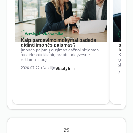
Verslas ir ekonomika
Skait
Kaip pardavimo mokymai padeda
Kaip 
didinti įmonės pajamas?
siste
konkur
Įmonės pajamų augimas dažnai siejamas
su didesniu klientų srautu, aktyvesne
Konkure
reklama, naujų…
geresnė
didesn
2026-07-22 • Natalija
Skaityti →
2026-07-