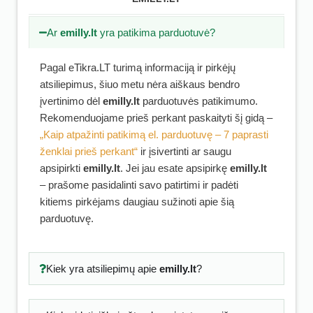
Ar
emilly.lt
yra patikima parduotuvė?
Pagal eTikra.LT turimą informaciją ir pirkėjų
atsiliepimus, šiuo metu nėra aiškaus bendro
įvertinimo dėl
emilly.lt
parduotuvės patikimumo.
Rekomenduojame prieš perkant paskaityti šį gidą –
„Kaip atpažinti patikimą el. parduotuvę – 7 paprasti
ženklai prieš perkant“
ir įsivertinti ar saugu
apsipirkti
emilly.lt
. Jei jau esate apsipirkę
emilly.lt
– prašome pasidalinti savo patirtimi ir padėti
kitiems pirkėjams daugiau sužinoti apie šią
parduotuvę.
Kiek yra atsiliepimų apie
emilly.lt
?