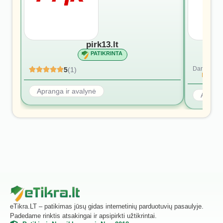
pirk13.lt
PATIKRINTA
Dar nėra at
5
(1)
Rašyti p
Apranga ir avalynė
Aprang
eTikra.LT – patikimas jūsų gidas internetinių parduotuvių pasaulyje.
Padedame rinktis atsakingai ir apsipirkti užtikrintai.