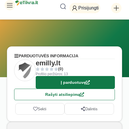
Prisijungti
PARDUOTUVĖS INFORMACIJA
emilly.lt
(0)
Profilio peržiūros: 13
Į parduotuvę
Rašyti atsiliepimą
Sekti
Dalintis