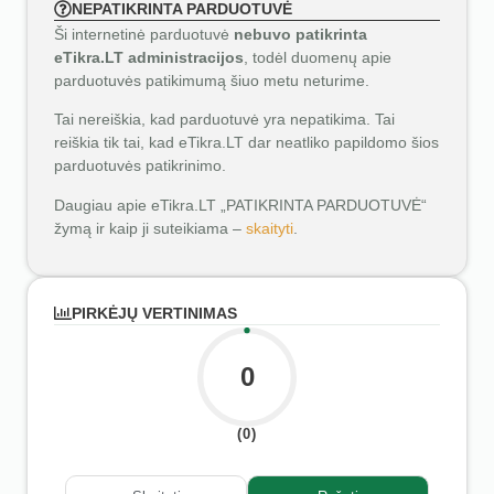
NEPATIKRINTA PARDUOTUVĖ
Ši internetinė parduotuvė
nebuvo patikrinta
eTikra.LT administracijos
, todėl duomenų apie
parduotuvės patikimumą šiuo metu neturime.
Tai nereiškia, kad parduotuvė yra nepatikima. Tai
reiškia tik tai, kad eTikra.LT dar neatliko papildomo šios
parduotuvės patikrinimo.
Daugiau apie eTikra.LT „PATIKRINTA PARDUOTUVĖ“
žymą ir kaip ji suteikiama –
skaityti
.
PIRKĖJŲ VERTINIMAS
0
(0)