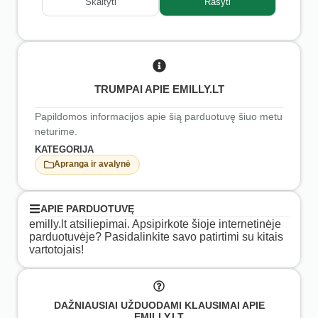
Skaityti
Rašyti
TRUMPAI APIE EMILLY.LT
Papildomos informacijos apie šią parduotuvę šiuo metu
neturime.
KATEGORIJA
Apranga ir avalynė
APIE PARDUOTUVĘ
emilly.lt atsiliepimai. Apsipirkote šioje internetinėje
parduotuvėje? Pasidalinkite savo patirtimi su kitais
vartotojais!
DAŽNIAUSIAI UŽDUODAMI KLAUSIMAI APIE
EMILLY.LT