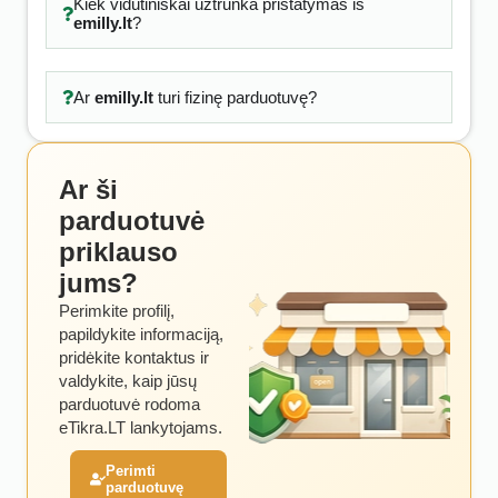
Kiek vidutiniškai užtrunka pristatymas iš
emilly.lt
?
Ar
emilly.lt
turi fizinę parduotuvę?
Ar ši
parduotuvė
priklauso
jums?
Perimkite profilį,
papildykite informaciją,
pridėkite kontaktus ir
valdykite, kaip jūsų
parduotuvė rodoma
eTikra.LT lankytojams.
Perimti
parduotuvę