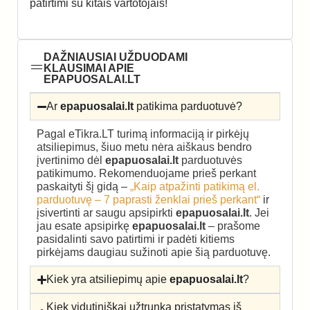
patirtimi su kitais vartotojais!
DAŽNIAUSIAI UŽDUODAMI
KLAUSIMAI APIE
EPAPUOSALAI.LT
Ar
epapuosalai.lt
patikima parduotuvė?
Pagal eTikra.LT turimą informaciją ir pirkėjų
atsiliepimus, šiuo metu nėra aiškaus bendro
įvertinimo dėl
epapuosalai.lt
parduotuvės
patikimumo. Rekomenduojame prieš perkant
paskaityti šį gidą –
„Kaip atpažinti patikimą el.
parduotuvę – 7 paprasti ženklai prieš perkant“
ir
įsivertinti ar saugu apsipirkti
epapuosalai.lt
. Jei
jau esate apsipirkę
epapuosalai.lt
– prašome
pasidalinti savo patirtimi ir padėti kitiems
pirkėjams daugiau sužinoti apie šią parduotuvę.
Kiek yra atsiliepimų apie
epapuosalai.lt
?
Kiek vidutiniškai užtrunka pristatymas iš