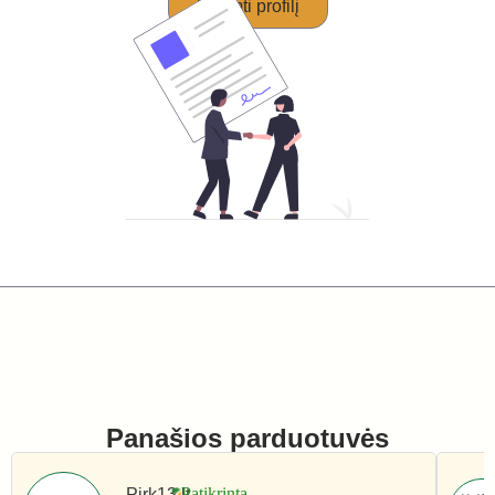
Perimti profilį
Panašios parduotuvės
Pirk13.lt