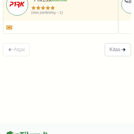
(viso įvertinimų – 1)
Apranga ir avalynė
Apr
Atgal
Kitas