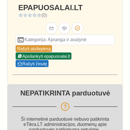
EPAPUOSALAI.LT
(0)
Kategorija: Apranga ir avalynė
Rašyti atsiliepimą
Apsilankyti epapuosalai.lt
Rašyti žinutę
NEPATIKRINTA parduotuvė
Ši internetinė parduotuvė nebuvo patikrinta
eTikra.LT administracijos, duomenų apie
parduotuvės patikimumą neturime.