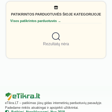
PATIKRINTOS PARDUOTUVĖS ŠIOJE KATEGORIJOJE
Visos patikrintos parduotuvės →
Rezultatų nėra
eTikra.LT – patikimas jūsų gidas internetinių parduotuvių pasaulyje.
Padedame rinktis atsakingai ir apsipirkti užtikrintai.
Patikimi. Nepriklausomi. Nuo 2018.