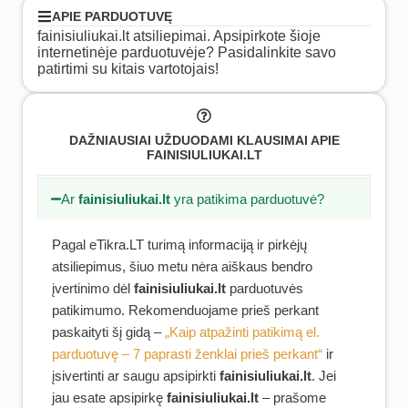
APIE PARDUOTUVĘ
fainisiuliukai.lt atsiliepimai. Apsipirkote šioje
internetinėje parduotuvėje? Pasidalinkite savo
patirtimi su kitais vartotojais!
DAŽNIAUSIAI UŽDUODAMI KLAUSIMAI APIE
FAINISIULIUKAI.LT
Ar
fainisiuliukai.lt
yra patikima parduotuvė?
Pagal eTikra.LT turimą informaciją ir pirkėjų
atsiliepimus, šiuo metu nėra aiškaus bendro
įvertinimo dėl
fainisiuliukai.lt
parduotuvės
patikimumo. Rekomenduojame prieš perkant
paskaityti šį gidą –
„Kaip atpažinti patikimą el.
parduotuvę – 7 paprasti ženklai prieš perkant“
ir
įsivertinti ar saugu apsipirkti
fainisiuliukai.lt
. Jei
jau esate apsipirkę
fainisiuliukai.lt
– prašome