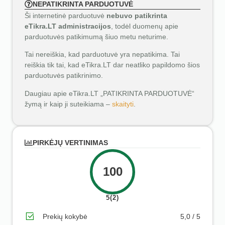
NEPATIKRINTA PARDUOTUVĖ
Ši internetinė parduotuvė
nebuvo patikrinta
eTikra.LT administracijos
, todėl duomenų apie
parduotuvės patikimumą šiuo metu neturime.
Tai nereiškia, kad parduotuvė yra nepatikima. Tai
reiškia tik tai, kad eTikra.LT dar neatliko papildomo šios
parduotuvės patikrinimo.
Daugiau apie eTikra.LT „PATIKRINTA PARDUOTUVĖ“
žymą ir kaip ji suteikiama –
skaityti
.
PIRKĖJŲ VERTINIMAS
100
5(2)
Prekių kokybė
5,0 / 5