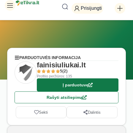
Prisijungti
PARDUOTUVĖS INFORMACIJA
fainisiuliukai.lt
5(2)
Profilio peržiūros: 135
Į parduotuvę
Rašyti atsiliepimą
Sekti
Dalintis