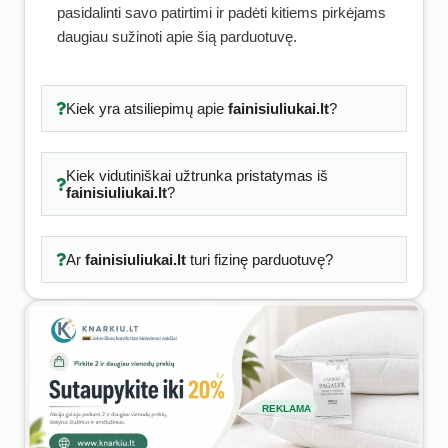
pasidalinti savo patirtimi ir padėti kitiems pirkėjams
daugiau sužinoti apie šią parduotuvę.
Kiek yra atsiliepimų apie
fainisiuliukai.lt
?
Kiek vidutiniškai užtrunka pristatymas iš
fainisiuliukai.lt
?
Ar
fainisiuliukai.lt
turi fizinę parduotuvę?
REKLAMA