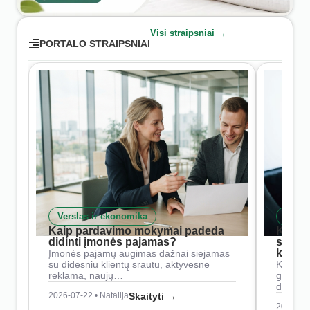
Visi straipsniai →
PORTALO STRAIPSNIAI
Verslas ir ekonomika
Skait
Kaip pardavimo mokymai padeda
Kaip 
didinti įmonės pajamas?
siste
konkur
Įmonės pajamų augimas dažnai siejamas
su didesniu klientų srautu, aktyvesne
Konkure
reklama, naujų…
geresnė
didesn
2026-07-22 • Natalija
Skaityti →
2026-07-