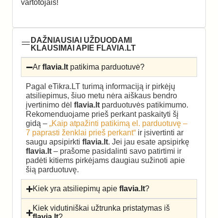
vartotojais!
DAŽNIAUSIAI UŽDUODAMI
KLAUSIMAI APIE FLAVIA.LT
Ar
flavia.lt
patikima parduotuvė?
Pagal eTikra.LT turimą informaciją ir pirkėjų
atsiliepimus, šiuo metu nėra aiškaus bendro
įvertinimo dėl
flavia.lt
parduotuvės patikimumo.
Rekomenduojame prieš perkant paskaityti šį
gidą –
„Kaip atpažinti patikimą el. parduotuvę –
7 paprasti ženklai prieš perkant“
ir įsivertinti ar
saugu apsipirkti
flavia.lt
. Jei jau esate apsipirkę
flavia.lt
– prašome pasidalinti savo patirtimi ir
padėti kitiems pirkėjams daugiau sužinoti apie
šią parduotuvę.
Kiek yra atsiliepimų apie
flavia.lt
?
Kiek vidutiniškai užtrunka pristatymas iš
flavia.lt
?