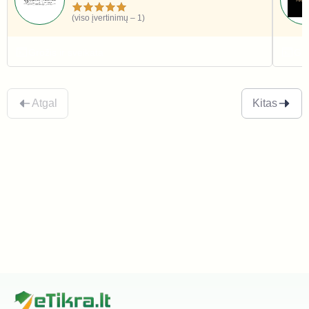
(viso įvertinimų – 1)
Grožis ir sveikata
Gro
Atgal
Kitas