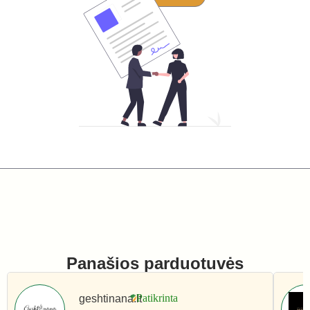
Panašios parduotuvės
geshtinana.lt