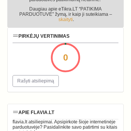
Daugiau apie eTikra.LT “PATIKIMA
PARDUOTUVĖ” žymą, ir kaip ji suteikiama –
skaityti
.
PIRKĖJŲ VERTINIMAS
0
Rašyti atsiliepimą
APIE FLAVIA.LT
flavia.lt atsiliepimai. Apsipirkote šioje internetinėje
parduotuvėje? Pasidalinkite savo patirtimi su kitais