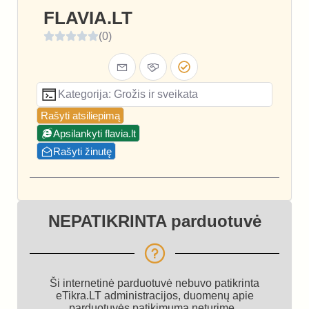
FLAVIA.LT
(0)
Kategorija: Grožis ir sveikata
Rašyti atsiliepimą
Apsilankyti flavia.lt
Rašyti žinutę
NEPATIKRINTA parduotuvė
Ši internetinė parduotuvė nebuvo patikrinta
eTikra.LT administracijos, duomenų apie
parduotuvės patikimumą neturime.