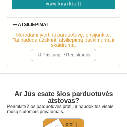
ATSILIEPIMAI
Norėdami įvertinti parduotuvę, prisijunkite.
Tai padeda užtikrinti atsiliepimų patikimumą ir
skaidrumą.
Prisijungti / Registruotis
Ar Jūs esate šios parduotuvės
atstovas?
Perimkite šios parduotuvės profilį ir naudokitės visais
mūsų siūlomais privalumais.
Perimti profilį