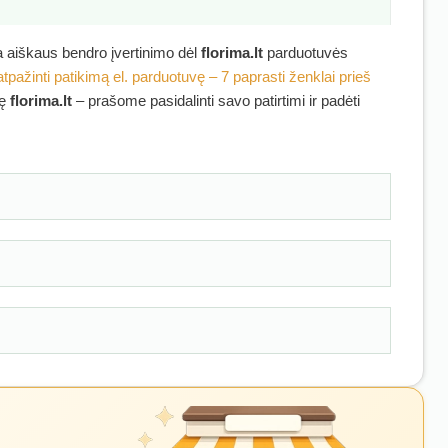
ra aiškaus bendro įvertinimo dėl
florima.lt
parduotuvės
atpažinti patikimą el. parduotuvę – 7 paprasti ženklai prieš
kę
florima.lt
– prašome pasidalinti savo patirtimi ir padėti