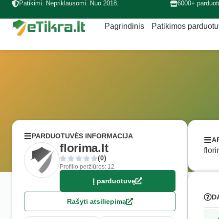
Patikimi. Nepriklausomi. Nuo 2018.
6000+ parduot
Pagrindinis
Patikimos parduot
PARDUOTUVĖS INFORMACIJA
A
florima.lt
flor
(0)
Profilio peržiūros: 12
Į parduotuvę
D
Rašyti atsiliepimą