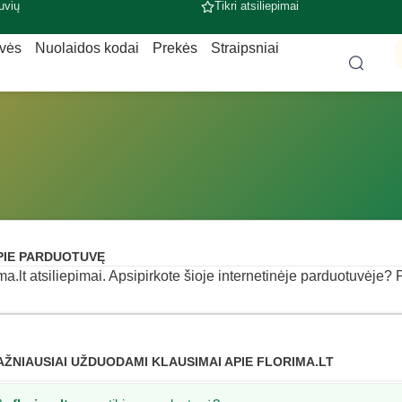
uvių
Tikri atsiliepimai
uvės
Nuolaidos kodai
Prekės
Straipsniai
PIE PARDUOTUVĘ
ima.lt atsiliepimai. Apsipirkote šioje internetinėje parduotuvėje? P
AŽNIAUSIAI UŽDUODAMI KLAUSIMAI APIE FLORIMA.LT