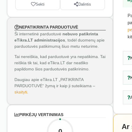
Sekti
Dalintis
Pa
pa
NEPATIKRINTA PARDUOTUVĖ
pe
Ši internetinė parduotuvė
nebuvo patikrinta
ki
eTikra.LT administracijos
, todėl duomenų apie
parduotuvės patikimumą šiuo metu neturime.
Tai nereiškia, kad parduotuvė yra nepatikima. Tai
reiškia tik tai, kad eTikra.LT dar neatliko
papildomo šios parduotuvės patikrinimo.
Daugiau apie eTikra.LT „PATIKRINTA
PARDUOTUVĖ“ žymą ir kaip ji suteikiama –
skaityti
.
PIRKĖJŲ VERTINIMAS
Ar
0