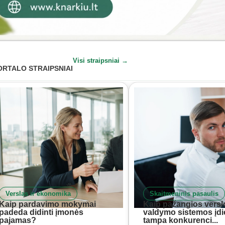
Visi straipsniai →
ORTALO STRAIPSNIAI
Verslas ir ekonomika
Skaitmeninis pasaulis
Kaip pardavimo mokymai
Kaip pažangios versl
padeda didinti įmonės
valdymo sistemos įd
pajamas?
tampa konkurenci...