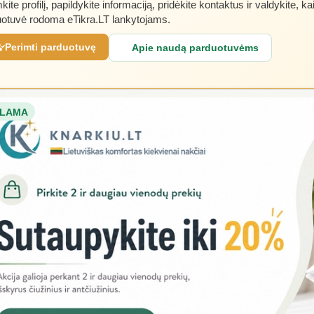
kite profilį, papildykite informaciją, pridėkite kontaktus ir valdykite, ka
otuvė rodoma eTikra.LT lankytojams.
Perimti parduotuvę
Apie naudą parduotuvėms
LAMA