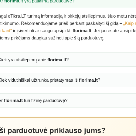
Ar
florima.lt
yra patikima parduotuvė?
gal eTikra.LT turimą informaciją ir pirkėjų atsiliepimus, šiuo metu nė
tikimumo. Rekomenduojame prieš perkant paskaityti šį gidą –
„Kaip 
rkant“
ir įsivertinti ar saugu apsipirkti
florima.lt
. Jei jau esate apsipir
tiems pirkėjams daugiau sužinoti apie šią parduotuvę.
Kiek yra atsiliepimų apie
florima.lt
?
Kiek vidutiniškai užtrunka pristatymas iš
florima.lt
?
Ar
florima.lt
turi fizinę parduotuvę?
 ši parduotuvė priklauso jums?