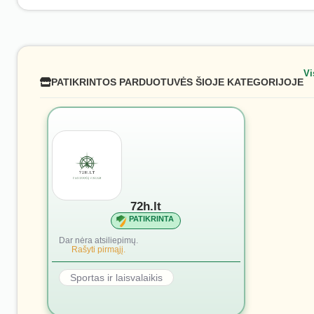
Vi
PATIKRINTOS PARDUOTUVĖS ŠIOJE KATEGORIJOJE
72h.lt
PATIKRINTA
Dar nėra atsiliepimų.
Rašyti pirmąjį.
Sportas ir laisvalaikis