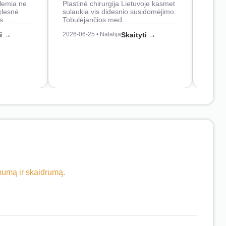
lemia ne
Plastinė chirurgija Lietuvoje kasmet
naudo
klesnė
sulaukia vis didesnio susidomėjimo.
Juos
os…
Tobulėjančios med…
2026-0
ti →
2026-06-25 • Natalija
Skaityti →
imumą ir skaidrumą.