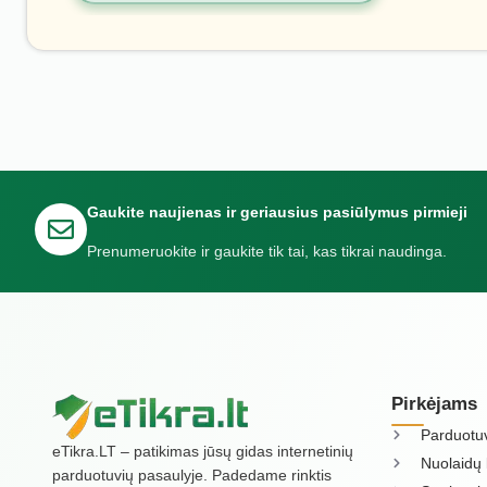
Gaukite naujienas ir geriausius pasiūlymus pirmieji
Prenumeruokite ir gaukite tik tai, kas tikrai naudinga.
Pirkėjams
Parduotu
eTikra.LT – patikimas jūsų gidas internetinių
Nuolaidų 
parduotuvių pasaulyje. Padedame rinktis