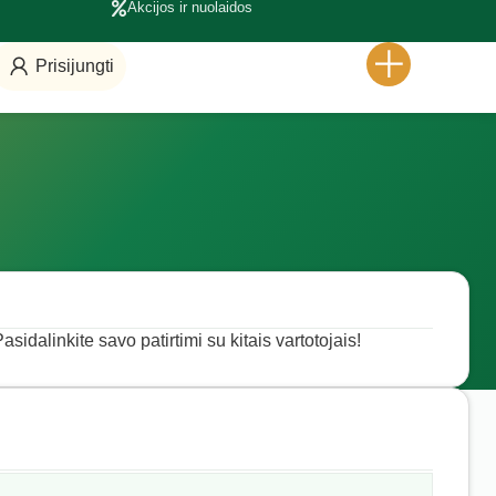
Akcijos ir nuolaidos
Prisijungti
asidalinkite savo patirtimi su kitais vartotojais!