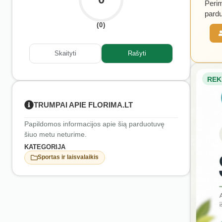
Perim
pardu
(0)
Skaityti
Rašyti
REK
TRUMPAI APIE FLORIMA.LT
Papildomos informacijos apie šią parduotuvę
šiuo metu neturime.
KATEGORIJA
Sportas ir laisvalaikis