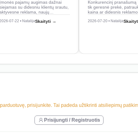
Įmonės pajamų augimas dažnai
Konkurencinį pranašumą 
siejamas su didesniu klientų srautu,
tik geresnė prekė, patrau
aktyvesne reklama, naujų…
kaina ar didesnis reklam
2026-07-22 • Natalija
Skaityti →
2026-07-20 • Natalija
Skaity
 parduotuvę, prisijunkite. Tai padeda užtikrinti atsiliepimų patik
Prisijungti / Registruotis