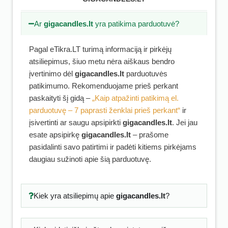
Ar
gigacandles.lt
yra patikima parduotuvė?
Pagal eTikra.LT turimą informaciją ir pirkėjų
atsiliepimus, šiuo metu nėra aiškaus bendro
įvertinimo dėl
gigacandles.lt
parduotuvės
patikimumo. Rekomenduojame prieš perkant
paskaityti šį gidą –
„Kaip atpažinti patikimą el.
parduotuvę – 7 paprasti ženklai prieš perkant“
ir
įsivertinti ar saugu apsipirkti
gigacandles.lt
. Jei jau
esate apsipirkę
gigacandles.lt
– prašome
pasidalinti savo patirtimi ir padėti kitiems pirkėjams
daugiau sužinoti apie šią parduotuvę.
Kiek yra atsiliepimų apie
gigacandles.lt
?