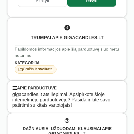
Skaityti
Rašyti
TRUMPAI APIE GIGACANDLES.LT
Papildomos informacijos apie šią parduotuvę šiuo metu
neturime.
KATEGORIJA
Grožis ir sveikata
APIE PARDUOTUVĘ
gigacandles.lt atsiliepimai. Apsipirkote šioje
internetinėje parduotuvėje? Pasidalinkite savo
patirtimi su kitais vartotojais!
DAŽNIAUSIAI UŽDUODAMI KLAUSIMAI APIE
GIGACANDLES.LT