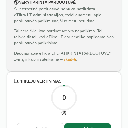
NEPATIKRINTA PARDUOTUVĖ
Ši internetinė parduotuvė
nebuvo patikrinta
eTikra.LT administracijos
, todėl duomenų apie
parduotuvės patikimumą šiuo metu neturime.
Tai nereiškia, kad parduotuvė yra nepatikima. Tai
reiškia tik tai, kad eTikra.LT dar neatliko papildomo šios
parduotuvės patikrinimo.
Daugiau apie eTikra.LT „PATIKRINTA PARDUOTUVĖ“
žymą ir kaip ji suteikiama –
skaityti
.
PIRKĖJŲ VERTINIMAS
0
(0)