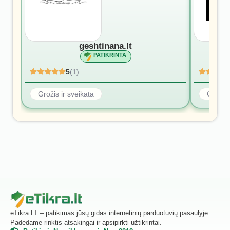
geshtinana.lt
PATIKRINTA
5
(1)
Grožis ir sveikata
Grožis 
eTikra.LT – patikimas jūsų gidas internetinių parduotuvių pasaulyje.
Padedame rinktis atsakingai ir apsipirkti užtikrintai.