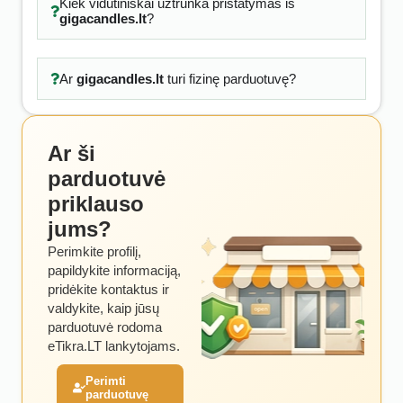
Kiek vidutiniškai užtrunka pristatymas iš
gigacandles.lt
?
Ar
gigacandles.lt
turi fizinę parduotuvę?
Ar ši
parduotuvė
priklauso
jums?
Perimkite profilį,
papildykite informaciją,
pridėkite kontaktus ir
valdykite, kaip jūsų
parduotuvė rodoma
eTikra.LT lankytojams.
Perimti
parduotuvę