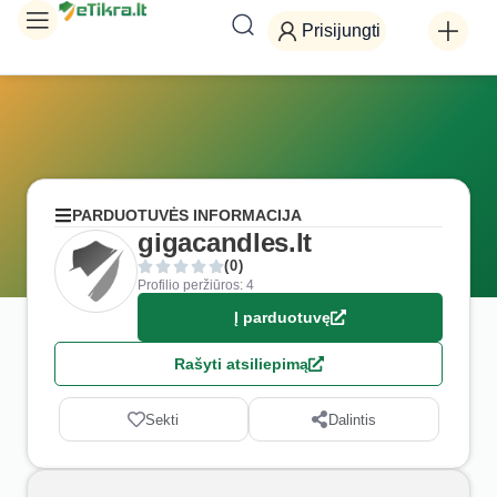
Prisijungti
PARDUOTUVĖS INFORMACIJA
gigacandles.lt
(0)
Profilio peržiūros: 4
Į parduotuvę
Rašyti atsiliepimą
Sekti
Dalintis