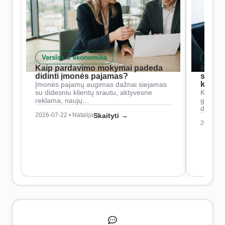
Verslas ir ekonomika
Skait
Kaip pardavimo mokymai padeda
Kaip 
didinti įmonės pajamas?
siste
konkur
Įmonės pajamų augimas dažnai siejamas
su didesniu klientų srautu, aktyvesne
Konkure
reklama, naujų…
geresnė
didesn
2026-07-22 • Natalija
Skaityti →
2026-07-