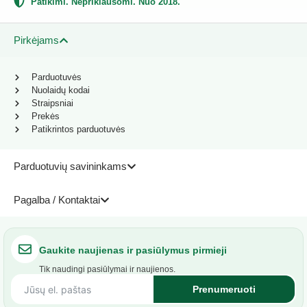
Patikimi. Nepriklausomi. Nuo 2018.
Pirkėjams
Parduotuvės
Nuolaidų kodai
Straipsniai
Prekės
Patikrintos parduotuvės
Parduotuvių savininkams
Pagalba / Kontaktai
Gaukite naujienas ir pasiūlymus pirmieji
Tik naudingi pasiūlymai ir naujienos.
Prenumeruoti