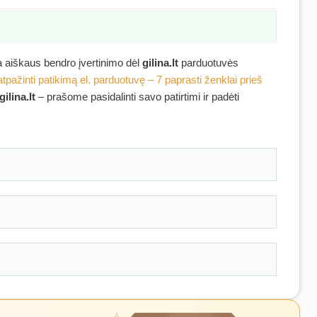
ra aiškaus bendro įvertinimo dėl
gilina.lt
parduotuvės
atpažinti patikimą el. parduotuvę – 7 paprasti ženklai prieš
gilina.lt
– prašome pasidalinti savo patirtimi ir padėti