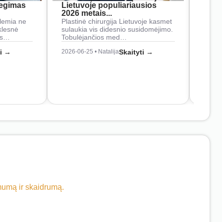
iegimas
Lietuvoje populiariausios
rank
2026 metais...
Rankš
lemia ne
Plastinė chirurgija Lietuvoje kasmet
naudo
klesnė
sulaukia vis didesnio susidomėjimo.
Juos
os…
Tobulėjančios med…
2026-0
ti →
2026-06-25 • Natalija
Skaityti →
imumą ir skaidrumą.