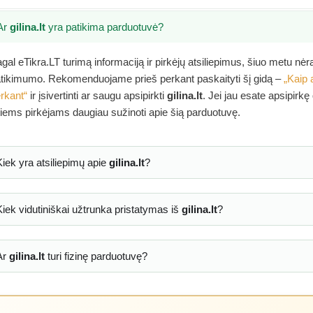
Ar
gilina.lt
yra patikima parduotuvė?
gal eTikra.LT turimą informaciją ir pirkėjų atsiliepimus, šiuo metu nė
tikimumo. Rekomenduojame prieš perkant paskaityti šį gidą –
„Kaip 
rkant“
ir įsivertinti ar saugu apsipirkti
gilina.lt
. Jei jau esate apsipirkę
tiems pirkėjams daugiau sužinoti apie šią parduotuvę.
Kiek yra atsiliepimų apie
gilina.lt
?
Kiek vidutiniškai užtrunka pristatymas iš
gilina.lt
?
Ar
gilina.lt
turi fizinę parduotuvę?