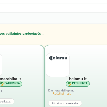
sos patikrintos parduotuvės →
marabika.lt
belamu.lt
PATIKRINTA
PATIKRINTA
Dar nėra atsiliepimų.
(1)
Rašyti pirmąjį.
sveikata
Grožis ir sveikata