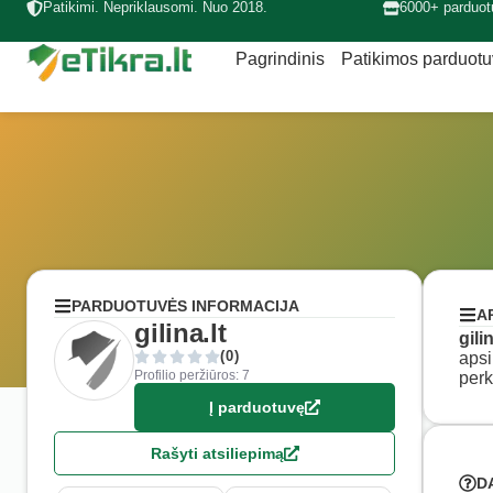
Patikimi. Nepriklausomi. Nuo 2018.
6000+ parduot
Pagrindinis
Patikimos parduot
PARDUOTUVĖS INFORMACIJA
A
gilina.lt
gilin
(0)
apsi
Profilio peržiūros: 7
perk
Į parduotuvę
Rašyti atsiliepimą
D