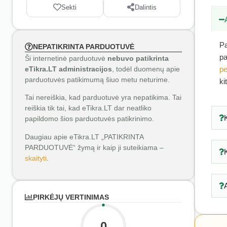
Sekti
Dalintis
Pa
NEPATIKRINTA PARDUOTUVĖ
pa
Ši internetinė parduotuvė
nebuvo patikrinta
eTikra.LT administracijos
, todėl duomenų apie
pe
parduotuvės patikimumą šiuo metu neturime.
ki
Tai nereiškia, kad parduotuvė yra nepatikima. Tai
reiškia tik tai, kad eTikra.LT dar neatliko
papildomo šios parduotuvės patikrinimo.
Daugiau apie eTikra.LT „PATIKRINTA
PARDUOTUVĖ“ žymą ir kaip ji suteikiama –
skaityti
.
PIRKĖJŲ VERTINIMAS
0