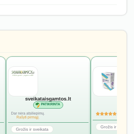
sveikataisgamtos.lt
vivomi
PATIKRINTA
PATI
Dar nėra atsiliepimų.
5
(4)
Rašyti pirmąjį.
Grožis ir sveikata
Grožis ir sveikata