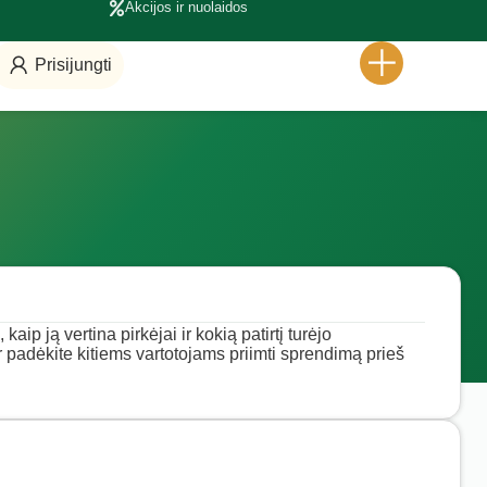
Akcijos ir nuolaidos
Prisijungti
aip ją vertina pirkėjai ir kokią patirtį turėjo
ir padėkite kitiems vartotojams priimti sprendimą prieš