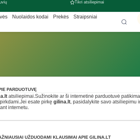
uvių
Tikri atsiliepimai
uvės
Nuolaidos kodai
Prekės
Straipsniai
PIE PARDUOTUVĘ
a.lt
atsiliepimai.Sužinokite ar ši internetinė parduotuvė patikima, k
pirkdami.Jei esate pirkę
gilina.lt
, pasidalykite savo atsiliepimu 
ant internetu.
AŽNIAUSIAI UŽDUODAMI KLAUSIMAI APIE GILINA.LT