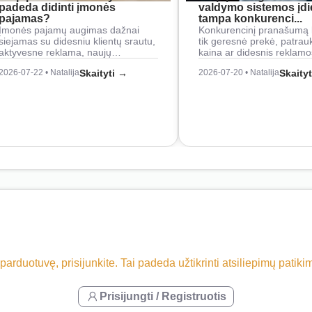
padeda didinti įmonės
valdymo sistemos įd
pajamas?
tampa konkurenci...
Įmonės pajamų augimas dažnai
Konkurencinį pranašumą 
siejamas su didesniu klientų srautu,
tik geresnė prekė, patrau
aktyvesne reklama, naujų…
kaina ar didesnis reklam
2026-07-22 • Natalija
Skaityti →
2026-07-20 • Natalija
Skaity
 parduotuvę, prisijunkite. Tai padeda užtikrinti atsiliepimų patik
Prisijungti / Registruotis