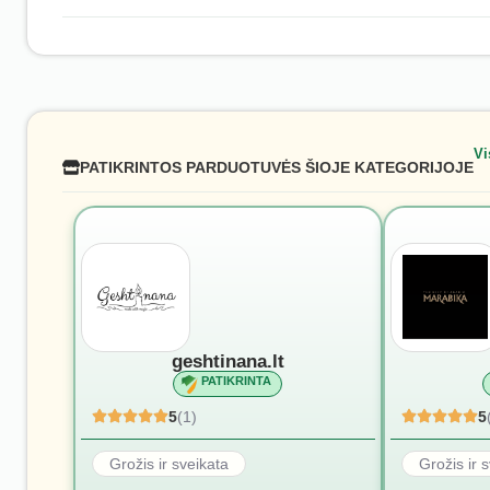
Vi
PATIKRINTOS PARDUOTUVĖS ŠIOJE KATEGORIJOJE
geshtinana.lt
PATIKRINTA
5
(1)
5
Grožis ir sveikata
Grožis ir 