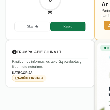
Ar
Perim
(0)
pardu
Skaityti
Rašyti
REK
TRUMPAI APIE GILINA.LT
Papildomos informacijos apie šią parduotuvę
šiuo metu neturime.
KATEGORIJA
Grožis ir sveikata