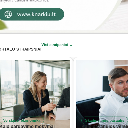
Visi straipsniai →
ORTALO STRAIPSNIAI
Verslas ir ekonomika
Skaitmeninis pasaulis
Kaip pardavimo mokymai
Kaip pažangios versl