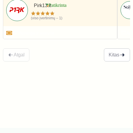
Pirk13.lt
(viso įvertinimų – 1)
Apranga ir avalynė
Apr
Atgal
Kitas