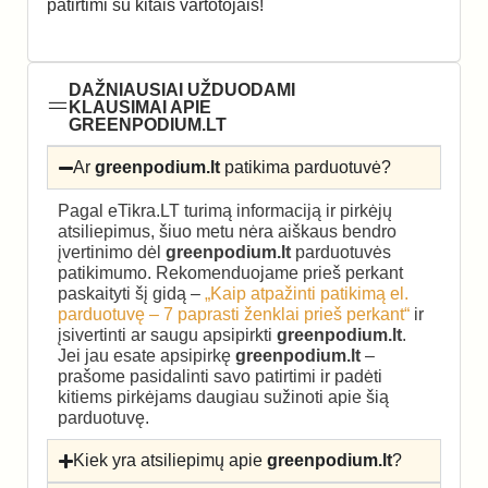
patirtimi su kitais vartotojais!
DAŽNIAUSIAI UŽDUODAMI
KLAUSIMAI APIE
GREENPODIUM.LT
Ar
greenpodium.lt
patikima parduotuvė?
Pagal eTikra.LT turimą informaciją ir pirkėjų
atsiliepimus, šiuo metu nėra aiškaus bendro
įvertinimo dėl
greenpodium.lt
parduotuvės
patikimumo. Rekomenduojame prieš perkant
paskaityti šį gidą –
„Kaip atpažinti patikimą el.
parduotuvę – 7 paprasti ženklai prieš perkant“
ir
įsivertinti ar saugu apsipirkti
greenpodium.lt
.
Jei jau esate apsipirkę
greenpodium.lt
–
prašome pasidalinti savo patirtimi ir padėti
kitiems pirkėjams daugiau sužinoti apie šią
parduotuvę.
Kiek yra atsiliepimų apie
greenpodium.lt
?