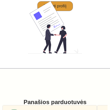
Perimti profilį
Panašios parduotuvės