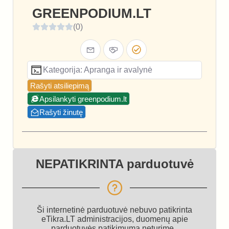
GREENPODIUM.LT
(0)
Kategorija: Apranga ir avalynė
Rašyti atsiliepimą
Apsilankyti greenpodium.lt
Rašyti žinutę
NEPATIKRINTA parduotuvė
Ši internetinė parduotuvė nebuvo patikrinta
eTikra.LT administracijos, duomenų apie
parduotuvės patikimumą neturime.