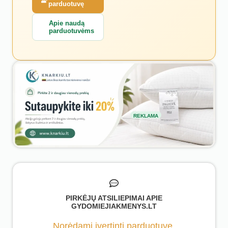
parduotuvę
Apie naudą
parduotuvėms
REKLAMA
PIRKĖJŲ ATSILIEPIMAI APIE
GYDOMIEJIAKMENYS.LT
Norėdami įvertinti parduotuvę,