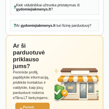
Kiek vidutiniškai užtrunka pristatymas iš
gydomiejiakmenys.lt
?
Ar
gydomiejiakmenys.lt
turi fizinę parduotuvę?
Ar ši
parduotuvė
priklauso
jums?
Perimkite profilį,
papildykite informaciją,
pridėkite kontaktus ir
valdykite, kaip jūsų
parduotuvė rodoma
eTikra.LT lankytojams.
Perimti