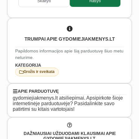
Skaityti
Rašyti
TRUMPAI APIE GYDOMIEJIAKMENYS.LT
Papildomos informacijos apie šią parduotuvę šiuo metu
neturime.
KATEGORIJA
Grožis ir sveikata
APIE PARDUOTUVĘ
gydomiejiakmenys.lt atsiliepimai. Apsipirkote šioje
internetinėje parduotuvėje? Pasidalinkite savo
patirtimi su kitais vartotojais!
DAŽNIAUSIAI UŽDUODAMI KLAUSIMAI APIE
GYDOMIEJIAKMENYS.LT