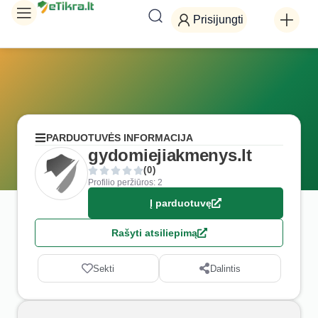
Prisijungti
PARDUOTUVĖS INFORMACIJA
gydomiejiakmenys.lt
(0)
Profilio peržiūros: 2
Į parduotuvę
Rašyti atsiliepimą
Sekti
Dalintis