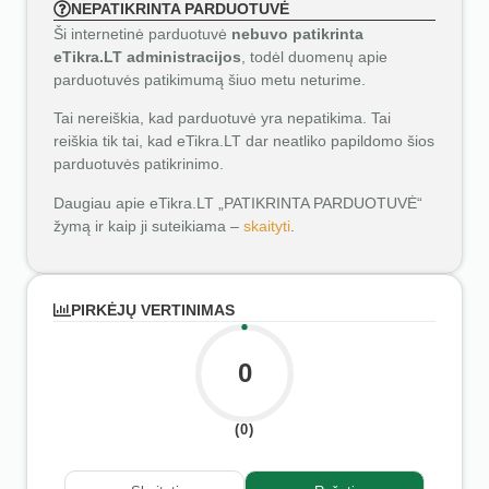
NEPATIKRINTA PARDUOTUVĖ
Ši internetinė parduotuvė
nebuvo patikrinta
eTikra.LT administracijos
, todėl duomenų apie
parduotuvės patikimumą šiuo metu neturime.
Tai nereiškia, kad parduotuvė yra nepatikima. Tai
reiškia tik tai, kad eTikra.LT dar neatliko papildomo šios
parduotuvės patikrinimo.
Daugiau apie eTikra.LT „PATIKRINTA PARDUOTUVĖ“
žymą ir kaip ji suteikiama –
skaityti
.
PIRKĖJŲ VERTINIMAS
0
(0)