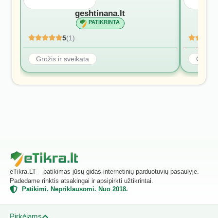
geshtinana.lt
PATIKRINTA
5
(1)
Grožis ir sveikata
Grožis 
eTikra.LT – patikimas jūsų gidas internetinių parduotuvių pasaulyje.
Padedame rinktis atsakingai ir apsipirkti užtikrintai.
Patikimi. Nepriklausomi. Nuo 2018.
Pirkėjams