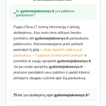
Ar
gydomiejiakmenys.lt
yra patikima
parduotuvė?
Pagal eTikra.LT turimą informaciją ir pirkėjų
atsiliepimus, šiuo metu nėra aiškaus bendro
įvertinimo dėl
gydomiejiakmenys.lt
parduotuvės
patikimumo. Rekomenduojame prieš perkant
paskaityti šį gidą –
„Kaip atpažinti patikimą el.
parduotuvę – 7 paprasti ženklai prieš perkant“
ir
įsivertinti ar saugu apsipirkti
gydomiejiakmenys.lt
.
Jei jau esate apsipirkę
gydomiejiakmenys.lt
–
prašome pasidalinti savo patirtimi ir padėti kitiems
pirkėjams daugiau sužinoti apie šią parduotuvę.
Kiek yra atsiliepimų apie
gydomiejiakmenys.lt
?