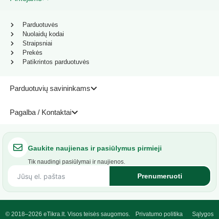
Parduotuvės
Nuolaidų kodai
Straipsniai
Prekės
Patikrintos parduotuvės
Parduotuvių savininkams
Pagalba / Kontaktai
Gaukite naujienas ir pasiūlymus pirmieji
Tik naudingi pasiūlymai ir naujienos.
Prenumeruoti
© 2018–2026 eTikra.lt. Visos teisės saugomos.
Privatumo politika
Sąlygos