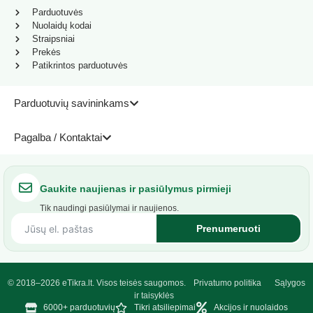
Parduotuvės
Nuolaidų kodai
Straipsniai
Prekės
Patikrintos parduotuvės
Parduotuvių savininkams
Pagalba / Kontaktai
Gaukite naujienas ir pasiūlymus pirmieji
Tik naudingi pasiūlymai ir naujienos.
Prenumeruoti
© 2018–2026 eTikra.lt. Visos teisės saugomos.
Privatumo politika
Sąlygos
ir taisyklės
6000+ parduotuvių
Tikri atsiliepimai
Akcijos ir nuolaidos