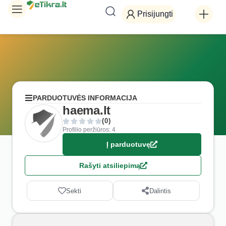
Prisijungti
PARDUOTUVĖS INFORMACIJA
haema.lt
(0)
Profilio peržiūros: 4
Į parduotuvę
Rašyti atsiliepimą
Sekti
Dalintis