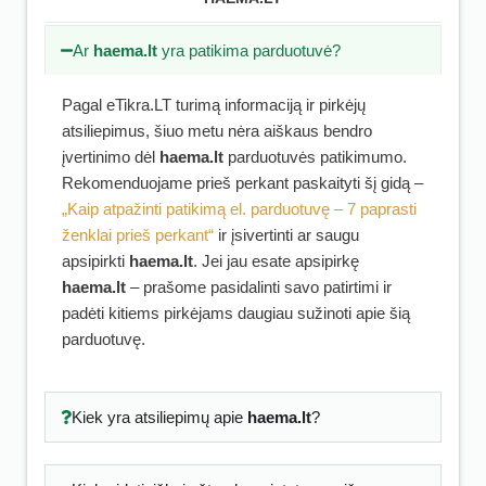
Ar
haema.lt
yra patikima parduotuvė?
Pagal eTikra.LT turimą informaciją ir pirkėjų
atsiliepimus, šiuo metu nėra aiškaus bendro
įvertinimo dėl
haema.lt
parduotuvės patikimumo.
Rekomenduojame prieš perkant paskaityti šį gidą –
„Kaip atpažinti patikimą el. parduotuvę – 7 paprasti
ženklai prieš perkant“
ir įsivertinti ar saugu
apsipirkti
haema.lt
. Jei jau esate apsipirkę
haema.lt
– prašome pasidalinti savo patirtimi ir
padėti kitiems pirkėjams daugiau sužinoti apie šią
parduotuvę.
Kiek yra atsiliepimų apie
haema.lt
?