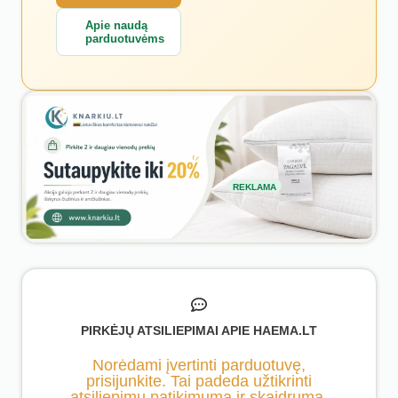
Apie naudą
parduotuvėms
REKLAMA
PIRKĖJŲ ATSILIEPIMAI APIE HAEMA.LT
Norėdami įvertinti parduotuvę,
prisijunkite. Tai padeda užtikrinti
atsiliepimų patikimumą ir skaidrumą.