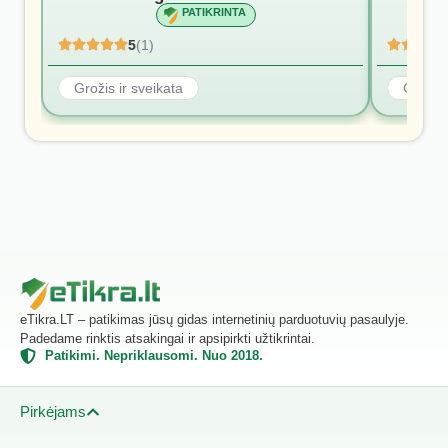
PATIKRINTA
5
(1)
Grožis ir sveikata
Grožis 
eTikra.LT – patikimas jūsų gidas internetinių parduotuvių pasaulyje.
Padedame rinktis atsakingai ir apsipirkti užtikrintai.
Patikimi. Nepriklausomi. Nuo 2018.
Pirkėjams