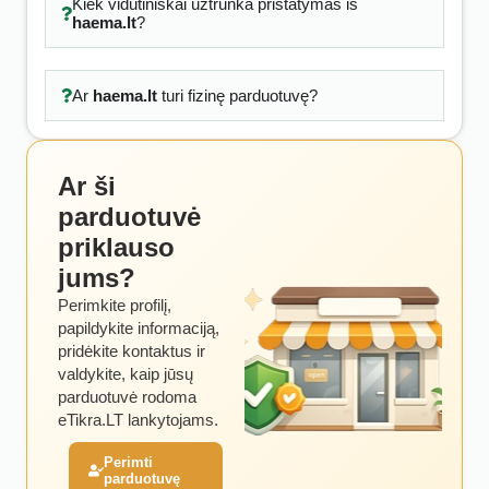
Kiek vidutiniškai užtrunka pristatymas iš
haema.lt
?
Ar
haema.lt
turi fizinę parduotuvę?
Ar ši
parduotuvė
priklauso
jums?
Perimkite profilį,
papildykite informaciją,
pridėkite kontaktus ir
valdykite, kaip jūsų
parduotuvė rodoma
eTikra.LT lankytojams.
Perimti
parduotuvę