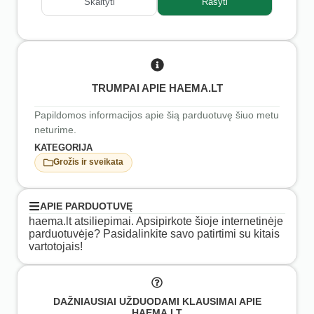
Skaityti
Rašyti
TRUMPAI APIE HAEMA.LT
Papildomos informacijos apie šią parduotuvę šiuo metu
neturime.
KATEGORIJA
Grožis ir sveikata
APIE PARDUOTUVĘ
haema.lt atsiliepimai. Apsipirkote šioje internetinėje
parduotuvėje? Pasidalinkite savo patirtimi su kitais
vartotojais!
DAŽNIAUSIAI UŽDUODAMI KLAUSIMAI APIE
HAEMA.LT