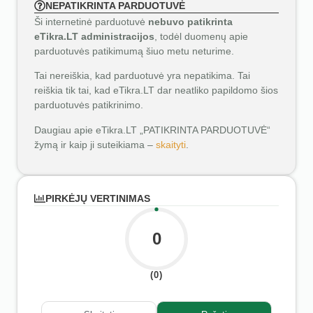
NEPATIKRINTA PARDUOTUVĖ
Ši internetinė parduotuvė
nebuvo patikrinta
eTikra.LT administracijos
, todėl duomenų apie
parduotuvės patikimumą šiuo metu neturime.
Tai nereiškia, kad parduotuvė yra nepatikima. Tai
reiškia tik tai, kad eTikra.LT dar neatliko papildomo šios
parduotuvės patikrinimo.
Daugiau apie eTikra.LT „PATIKRINTA PARDUOTUVĖ“
žymą ir kaip ji suteikiama –
skaityti
.
PIRKĖJŲ VERTINIMAS
0
(0)