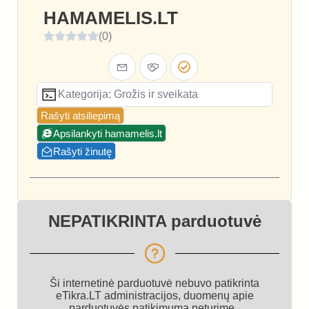
HAMAMELIS.LT
(0)
Kategorija: Grožis ir sveikata
Rašyti atsiliepimą
Apsilankyti hamamelis.lt
Rašyti žinutę
NEPATIKRINTA parduotuvė
Ši internetinė parduotuvė nebuvo patikrinta
eTikra.LT administracijos, duomenų apie
parduotuvės patikimumą neturime.