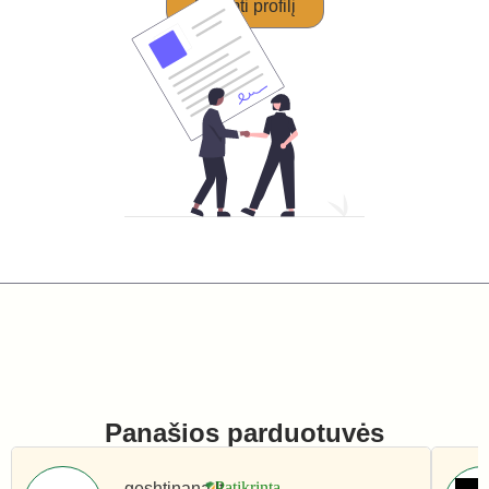
Perimti profilį
Panašios parduotuvės
geshtinana.lt