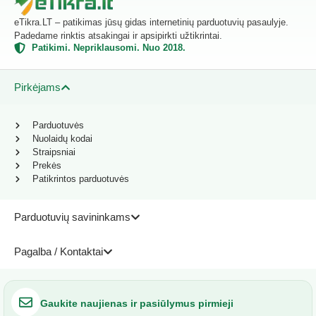
eTikra.LT – patikimas jūsų gidas internetinių parduotuvių pasaulyje.
Padedame rinktis atsakingai ir apsipirkti užtikrintai.
Patikimi. Nepriklausomi. Nuo 2018.
Pirkėjams
Parduotuvės
Nuolaidų kodai
Straipsniai
Prekės
Patikrintos parduotuvės
Parduotuvių savininkams
Pagalba / Kontaktai
Gaukite naujienas ir pasiūlymus pirmieji