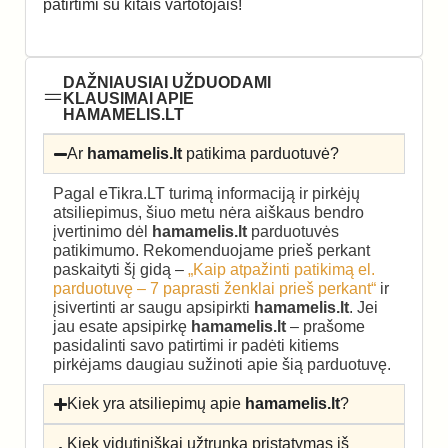
patirtimi su kitais vartotojais!
DAŽNIAUSIAI UŽDUODAMI
KLAUSIMAI APIE
HAMAMELIS.LT
Ar
hamamelis.lt
patikima parduotuvė?
Pagal eTikra.LT turimą informaciją ir pirkėjų
atsiliepimus, šiuo metu nėra aiškaus bendro
įvertinimo dėl
hamamelis.lt
parduotuvės
patikimumo. Rekomenduojame prieš perkant
paskaityti šį gidą –
„Kaip atpažinti patikimą el.
parduotuvę – 7 paprasti ženklai prieš perkant“
ir
įsivertinti ar saugu apsipirkti
hamamelis.lt
. Jei
jau esate apsipirkę
hamamelis.lt
– prašome
pasidalinti savo patirtimi ir padėti kitiems
pirkėjams daugiau sužinoti apie šią parduotuvę.
Kiek yra atsiliepimų apie
hamamelis.lt
?
Kiek vidutiniškai užtrunka pristatymas iš