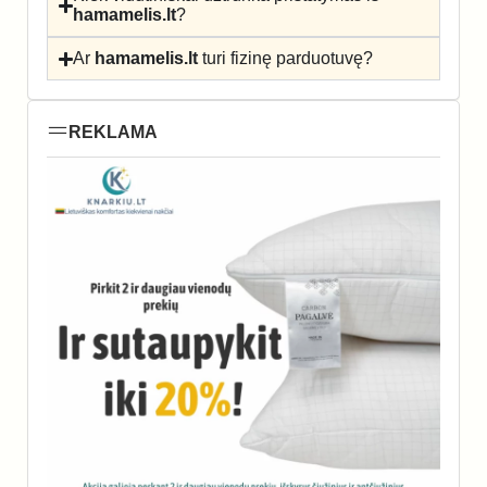
hamamelis.lt
?
Ar
hamamelis.lt
turi fizinę parduotuvę?
REKLAMA