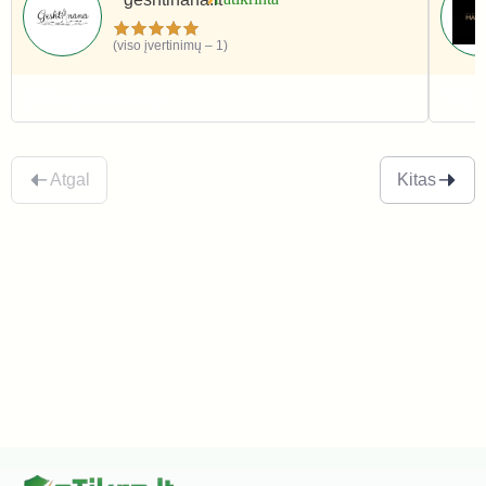
(viso įvertinimų – 1)
Grožis ir sveikata
Gro
Atgal
Kitas