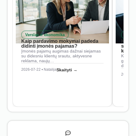
Verslas ir ekonomika
Skait
Kaip pardavimo mokymai padeda
Kaip 
didinti įmonės pajamas?
siste
konkur
Įmonės pajamų augimas dažnai siejamas
su didesniu klientų srautu, aktyvesne
Konkure
reklama, naujų…
geresnė
didesn
2026-07-22 • Natalija
Skaityti →
2026-07-