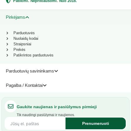
Patikimi. Nepriklausomi. Nuo 2018.
Pirkėjams
Parduotuvės
Nuolaidų kodai
Straipsniai
Prekės
Patikrintos parduotuvės
Parduotuvių savininkams
Pagalba / Kontaktai
Gaukite naujienas ir pasiūlymus pirmieji
Tik naudingi pasiūlymai ir naujienos.
Prenumeruoti