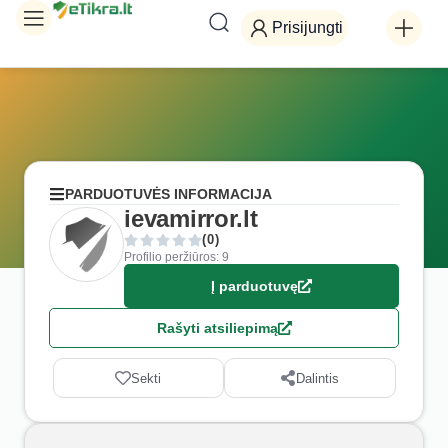
Prisijungti
PARDUOTUVĖS INFORMACIJA
ievamirror.lt
(0)
Profilio peržiūros: 9
Į parduotuvę
Rašyti atsiliepimą
Sekti
Dalintis