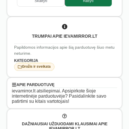
Skaityti
Rašyti
TRUMPAI APIE IEVAMIRROR.LT
Papildomos informacijos apie šią parduotuvę šiuo metu
neturime.
KATEGORIJA
Grožis ir sveikata
APIE PARDUOTUVĘ
ievamirror.lt atsiliepimai. Apsipirkote šioje
internetinėje parduotuvėje? Pasidalinkite savo
patirtimi su kitais vartotojais!
DAŽNIAUSIAI UŽDUODAMI KLAUSIMAI APIE
IEVAMIRROR.LT