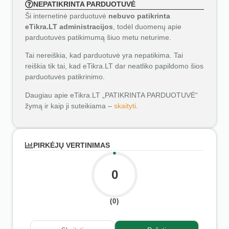
NEPATIKRINTA PARDUOTUVĖ
Ši internetinė parduotuvė
nebuvo patikrinta
eTikra.LT administracijos
, todėl duomenų apie
parduotuvės patikimumą šiuo metu neturime.
Tai nereiškia, kad parduotuvė yra nepatikima. Tai
reiškia tik tai, kad eTikra.LT dar neatliko papildomo šios
parduotuvės patikrinimo.
Daugiau apie eTikra.LT „PATIKRINTA PARDUOTUVĖ“
žymą ir kaip ji suteikiama –
skaityti
.
PIRKĖJŲ VERTINIMAS
0
(0)