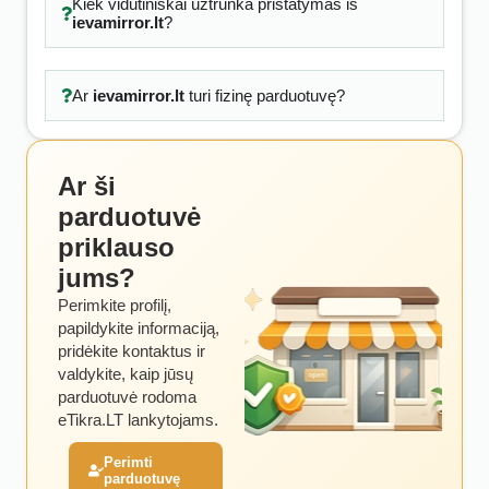
Kiek vidutiniškai užtrunka pristatymas iš
ievamirror.lt
?
Ar
ievamirror.lt
turi fizinę parduotuvę?
Ar ši
parduotuvė
priklauso
jums?
Perimkite profilį,
papildykite informaciją,
pridėkite kontaktus ir
valdykite, kaip jūsų
parduotuvė rodoma
eTikra.LT lankytojams.
Perimti
parduotuvę