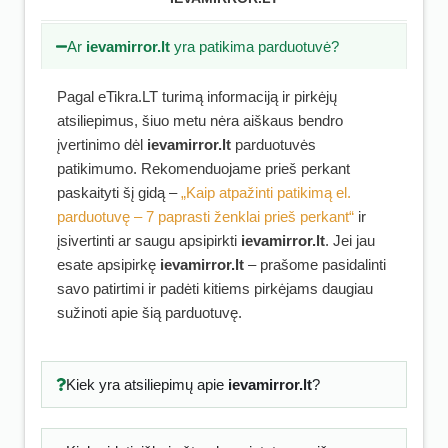
Ar
ievamirror.lt
yra patikima parduotuvė?
Pagal eTikra.LT turimą informaciją ir pirkėjų
atsiliepimus, šiuo metu nėra aiškaus bendro
įvertinimo dėl
ievamirror.lt
parduotuvės
patikimumo. Rekomenduojame prieš perkant
paskaityti šį gidą –
„Kaip atpažinti patikimą el.
parduotuvę – 7 paprasti ženklai prieš perkant“
ir
įsivertinti ar saugu apsipirkti
ievamirror.lt
. Jei jau
esate apsipirkę
ievamirror.lt
– prašome pasidalinti
savo patirtimi ir padėti kitiems pirkėjams daugiau
sužinoti apie šią parduotuvę.
Kiek yra atsiliepimų apie
ievamirror.lt
?