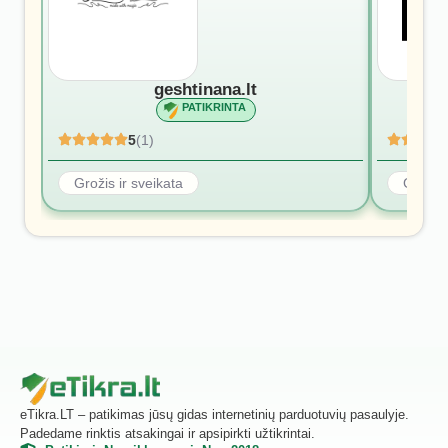
geshtinana.lt
PATIKRINTA
5
(1)
Grožis ir sveikata
Grožis 
eTikra.LT – patikimas jūsų gidas internetinių parduotuvių pasaulyje.
Padedame rinktis atsakingai ir apsipirkti užtikrintai.