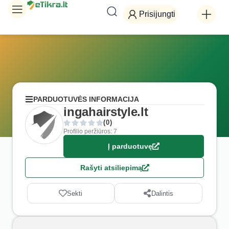
Prisijungti
PARDUOTUVĖS INFORMACIJA
ingahairstyle.lt
(0)
Profilio peržiūros: 7
Į parduotuvę
Rašyti atsiliepimą
Sekti
Dalintis