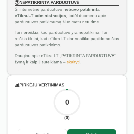
NEPATIKRINTA PARDUOTUVĖ
Ši internetinė parduotuvė
nebuvo patikrinta
eTikra.LT administracijos
, todėl duomenų apie
parduotuvės patikimumą šiuo metu neturime.
Tai nereiškia, kad parduotuvė yra nepatikima. Tai
reiškia tik tai, kad eTikra.LT dar neatliko papildomo šios
parduotuvės patikrinimo.
Daugiau apie eTikra.LT „PATIKRINTA PARDUOTUVĖ“
žymą ir kaip ji suteikiama –
skaityti
.
PIRKĖJŲ VERTINIMAS
0
(0)