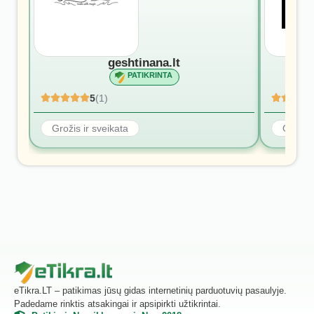
geshtinana.lt
PATIKRINTA
5
(1)
Grožis ir sveikata
Grožis 
eTikra.LT – patikimas jūsų gidas internetinių parduotuvių pasaulyje.
Padedame rinktis atsakingai ir apsipirkti užtikrintai.