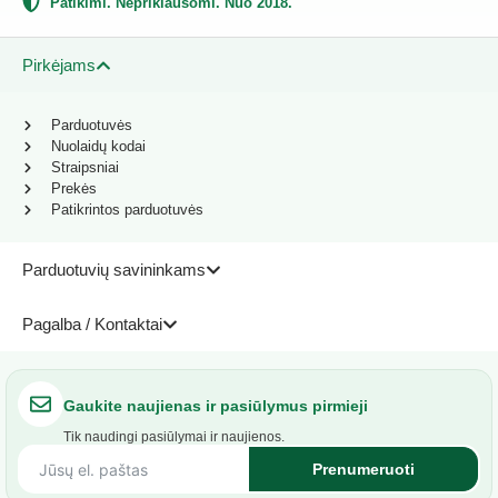
Patikimi. Nepriklausomi. Nuo 2018.
Pirkėjams
Parduotuvės
Nuolaidų kodai
Straipsniai
Prekės
Patikrintos parduotuvės
Parduotuvių savininkams
Pagalba / Kontaktai
Gaukite naujienas ir pasiūlymus pirmieji
Tik naudingi pasiūlymai ir naujienos.
Prenumeruoti