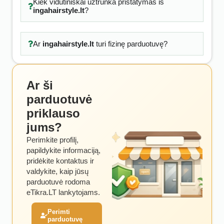
Kiek vidutiniškai užtrunka pristatymas iš
ingahairstyle.lt
?
Ar
ingahairstyle.lt
turi fizinę parduotuvę?
Ar ši
parduotuvė
priklauso
jums?
Perimkite profilį,
papildykite informaciją,
pridėkite kontaktus ir
valdykite, kaip jūsų
parduotuvė rodoma
eTikra.LT lankytojams.
Perimti
parduotuvę