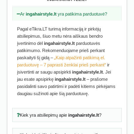
Ar
ingahairstyle.lt
yra patikima parduotuvė?
Pagal eTikra.LT turimą informaciją ir pirkėjų
atsiliepimus, šiuo metu nėra aiškaus bendro
įvertinimo dėl
ingahairstyle.lt
parduotuvės
patikimumo. Rekomenduojame prieš perkant
paskaityti šį gidą –
„Kaip atpažinti patikimą el.
parduotuvę – 7 paprasti ženklai prieš perkant“
ir
įsivertinti ar saugu apsipirkti
ingahairstyle.lt
. Jei
jau esate apsipirkę
ingahairstyle.lt
– prašome
pasidalinti savo patirtimi ir padėti kitiems pirkėjams
daugiau sužinoti apie šią parduotuvę.
Kiek yra atsiliepimų apie
ingahairstyle.lt
?