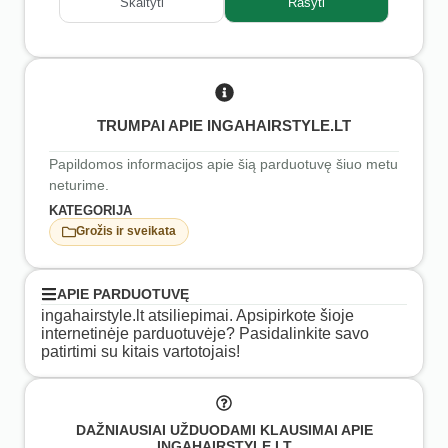
Skaityti
Rašyti
TRUMPAI APIE INGAHAIRSTYLE.LT
Papildomos informacijos apie šią parduotuvę šiuo metu
neturime.
KATEGORIJA
Grožis ir sveikata
APIE PARDUOTUVĘ
ingahairstyle.lt atsiliepimai. Apsipirkote šioje
internetinėje parduotuvėje? Pasidalinkite savo
patirtimi su kitais vartotojais!
DAŽNIAUSIAI UŽDUODAMI KLAUSIMAI APIE
INGAHAIRSTYLE.LT