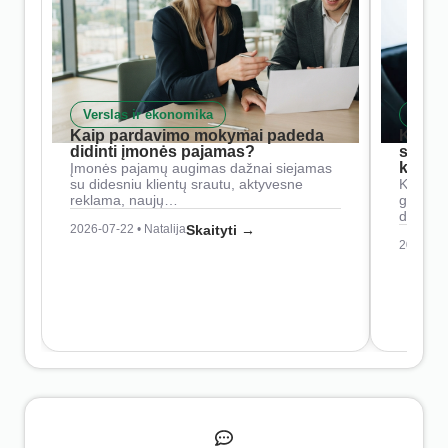
Verslas ir ekonomika
Skait
Kaip pardavimo mokymai padeda
Kaip 
didinti įmonės pajamas?
siste
konkur
Įmonės pajamų augimas dažnai siejamas
su didesniu klientų srautu, aktyvesne
Konkure
reklama, naujų…
geresnė
didesn
2026-07-22 • Natalija
Skaityti →
2026-07-