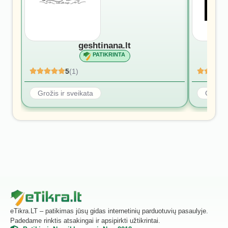
geshtinana.lt
PATIKRINTA
5
(1)
Grožis ir sveikata
Grožis 
eTikra.LT – patikimas jūsų gidas internetinių parduotuvių pasaulyje.
Padedame rinktis atsakingai ir apsipirkti užtikrintai.