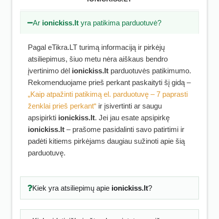
Ar
ionickiss.lt
yra patikima parduotuvė?
Pagal eTikra.LT turimą informaciją ir pirkėjų
atsiliepimus, šiuo metu nėra aiškaus bendro
įvertinimo dėl
ionickiss.lt
parduotuvės patikimumo.
Rekomenduojame prieš perkant paskaityti šį gidą –
„Kaip atpažinti patikimą el. parduotuvę – 7 paprasti
ženklai prieš perkant“
ir įsivertinti ar saugu
apsipirkti
ionickiss.lt
. Jei jau esate apsipirkę
ionickiss.lt
– prašome pasidalinti savo patirtimi ir
padėti kitiems pirkėjams daugiau sužinoti apie šią
parduotuvę.
Kiek yra atsiliepimų apie
ionickiss.lt
?