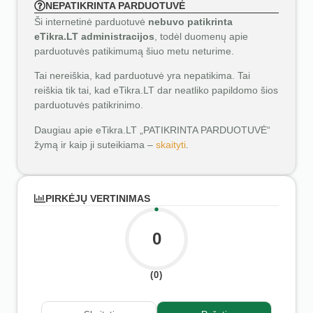
NEPATIKRINTA PARDUOTUVĖ
Ši internetinė parduotuvė
nebuvo patikrinta
eTikra.LT administracijos
, todėl duomenų apie
parduotuvės patikimumą šiuo metu neturime.
Tai nereiškia, kad parduotuvė yra nepatikima. Tai
reiškia tik tai, kad eTikra.LT dar neatliko papildomo šios
parduotuvės patikrinimo.
Daugiau apie eTikra.LT „PATIKRINTA PARDUOTUVĖ“
žymą ir kaip ji suteikiama –
skaityti
.
PIRKĖJŲ VERTINIMAS
0
(0)