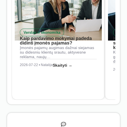
Verslas ir ekonomika
Skait
Kaip pardavimo mokymai padeda
Kaip 
didinti įmonės pajamas?
siste
konkur
Įmonės pajamų augimas dažnai siejamas
su didesniu klientų srautu, aktyvesne
Konkure
reklama, naujų…
geresnė
didesn
2026-07-22 • Natalija
Skaityti →
2026-07-