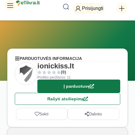
Prisijungti
PARDUOTUVĖS INFORMACIJA
ionickiss.lt
(0)
Profilio peržiūros: 11
Į parduotuvę
Rašyti atsiliepimą
Sekti
Dalintis