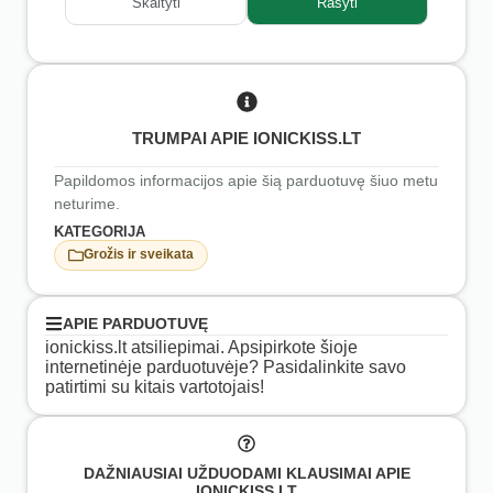
Skaityti
Rašyti
TRUMPAI APIE IONICKISS.LT
Papildomos informacijos apie šią parduotuvę šiuo metu
neturime.
KATEGORIJA
Grožis ir sveikata
APIE PARDUOTUVĘ
ionickiss.lt atsiliepimai. Apsipirkote šioje
internetinėje parduotuvėje? Pasidalinkite savo
patirtimi su kitais vartotojais!
DAŽNIAUSIAI UŽDUODAMI KLAUSIMAI APIE
IONICKISS.LT