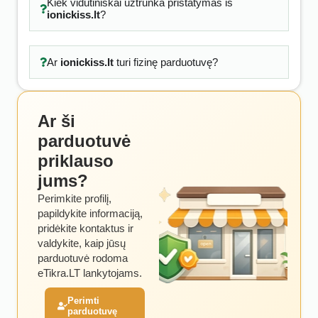
Kiek vidutiniškai užtrunka pristatymas iš
ionickiss.lt
?
Ar
ionickiss.lt
turi fizinę parduotuvę?
Ar ši
parduotuvė
priklauso
jums?
Perimkite profilį,
papildykite informaciją,
pridėkite kontaktus ir
valdykite, kaip jūsų
parduotuvė rodoma
eTikra.LT lankytojams.
Perimti
parduotuvę