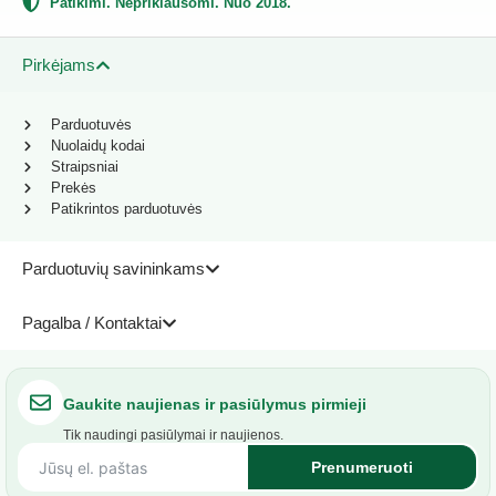
Patikimi. Nepriklausomi. Nuo 2018.
Pirkėjams
Parduotuvės
Nuolaidų kodai
Straipsniai
Prekės
Patikrintos parduotuvės
Parduotuvių savininkams
Pagalba / Kontaktai
Gaukite naujienas ir pasiūlymus pirmieji
Tik naudingi pasiūlymai ir naujienos.
Prenumeruoti