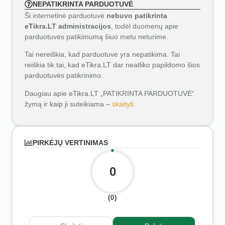
NEPATIKRINTA PARDUOTUVĖ
Ši internetinė parduotuvė
nebuvo patikrinta
eTikra.LT administracijos
, todėl duomenų apie
parduotuvės patikimumą šiuo metu neturime.
Tai nereiškia, kad parduotuvė yra nepatikima. Tai
reiškia tik tai, kad eTikra.LT dar neatliko papildomo šios
parduotuvės patikrinimo.
Daugiau apie eTikra.LT „PATIKRINTA PARDUOTUVĖ“
žymą ir kaip ji suteikiama –
skaityti
.
PIRKĖJŲ VERTINIMAS
0
(0)