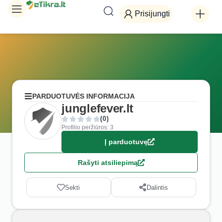
Prisijungti
PARDUOTUVĖS INFORMACIJA
junglefever.lt
(0)
Profilio peržiūros: 3
Į parduotuvę
Rašyti atsiliepimą
Sekti
Dalintis