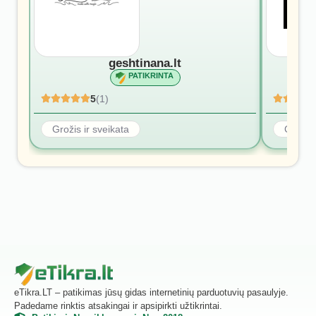
geshtinana.lt
PATIKRINTA
5
(1)
Grožis ir sveikata
Grožis 
eTikra.LT – patikimas jūsų gidas internetinių parduotuvių pasaulyje.
Padedame rinktis atsakingai ir apsipirkti užtikrintai.