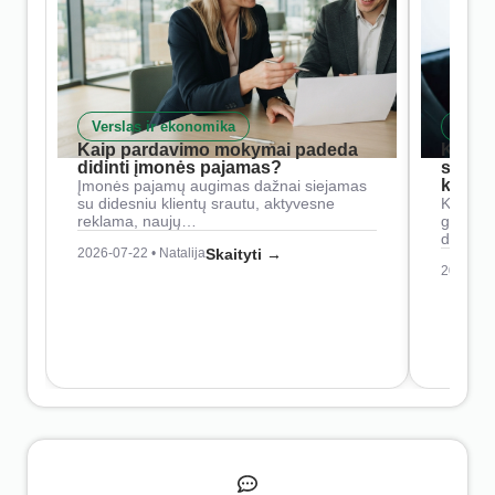
Verslas ir ekonomika
Skait
Kaip pardavimo mokymai padeda
Kaip 
didinti įmonės pajamas?
siste
konkur
Įmonės pajamų augimas dažnai siejamas
su didesniu klientų srautu, aktyvesne
Konkure
reklama, naujų…
geresnė
didesn
2026-07-22 • Natalija
Skaityti →
2026-07-