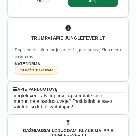
Skaityti
Rašyti
TRUMPAI APIE JUNGLEFEVER.LT
Papildomos informacijos apie šią parduotuvę šiuo metu
neturime.
KATEGORIJA
Grožis ir sveikata
APIE PARDUOTUVĘ
junglefever.lt atsiliepimai. Apsipirkote šioje
internetinėje parduotuvėje? Pasidalinkite savo
patirtimi su kitais vartotojais!
DAŽNIAUSIAI UŽDUODAMI KLAUSIMAI APIE
JUNGLEFEVER.LT