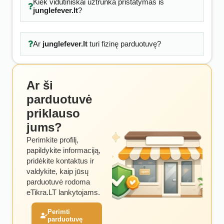
Kiek vidutiniškai užtrunka pristatymas iš
junglefever.lt
?
Ar
junglefever.lt
turi fizinę parduotuvę?
Ar ši
parduotuvė
priklauso
jums?
Perimkite profilį,
papildykite informaciją,
pridėkite kontaktus ir
valdykite, kaip jūsų
parduotuvė rodoma
eTikra.LT lankytojams.
Perimti
parduotuvę