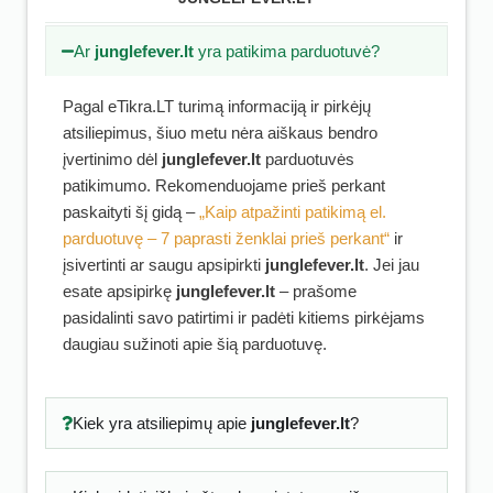
Ar
junglefever.lt
yra patikima parduotuvė?
Pagal eTikra.LT turimą informaciją ir pirkėjų
atsiliepimus, šiuo metu nėra aiškaus bendro
įvertinimo dėl
junglefever.lt
parduotuvės
patikimumo. Rekomenduojame prieš perkant
paskaityti šį gidą –
„Kaip atpažinti patikimą el.
parduotuvę – 7 paprasti ženklai prieš perkant“
ir
įsivertinti ar saugu apsipirkti
junglefever.lt
. Jei jau
esate apsipirkę
junglefever.lt
– prašome
pasidalinti savo patirtimi ir padėti kitiems pirkėjams
daugiau sužinoti apie šią parduotuvę.
Kiek yra atsiliepimų apie
junglefever.lt
?