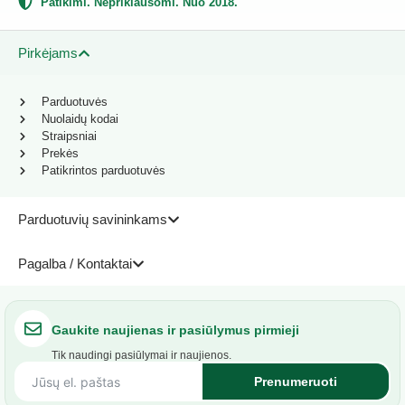
Patikimi. Nepriklausomi. Nuo 2018.
Pirkėjams
Parduotuvės
Nuolaidų kodai
Straipsniai
Prekės
Patikrintos parduotuvės
Parduotuvių savininkams
Pagalba / Kontaktai
Gaukite naujienas ir pasiūlymus pirmieji
Tik naudingi pasiūlymai ir naujienos.
Prenumeruoti