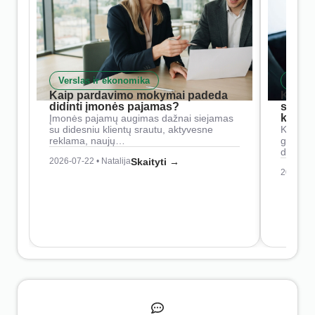
Verslas ir ekonomika
Skait
Kaip pardavimo mokymai padeda
Kaip 
didinti įmonės pajamas?
siste
konkur
Įmonės pajamų augimas dažnai siejamas
su didesniu klientų srautu, aktyvesne
Konkure
reklama, naujų…
geresnė
didesn
2026-07-22 • Natalija
Skaityti →
2026-07-