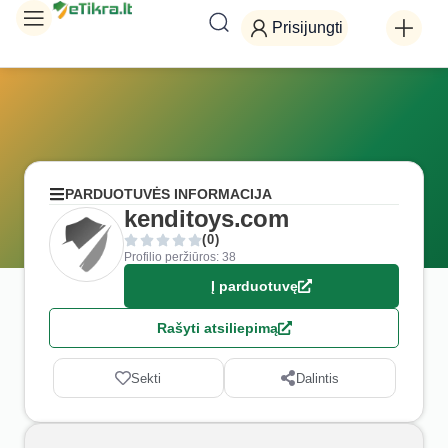
Prisijungti
PARDUOTUVĖS INFORMACIJA
kenditoys.com
(0)
Profilio peržiūros: 38
Į parduotuvę
Rašyti atsiliepimą
Sekti
Dalintis