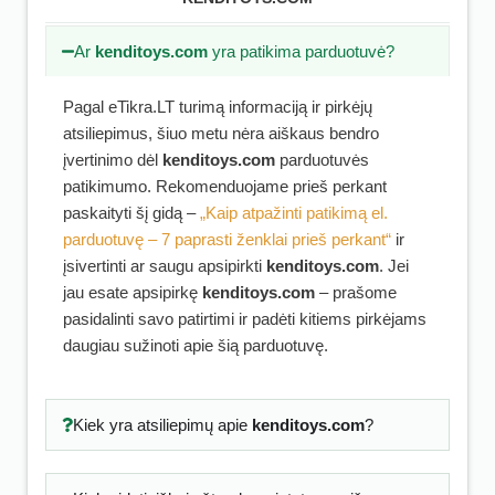
Ar
kenditoys.com
yra patikima parduotuvė?
Pagal eTikra.LT turimą informaciją ir pirkėjų
atsiliepimus, šiuo metu nėra aiškaus bendro
įvertinimo dėl
kenditoys.com
parduotuvės
patikimumo. Rekomenduojame prieš perkant
paskaityti šį gidą –
„Kaip atpažinti patikimą el.
parduotuvę – 7 paprasti ženklai prieš perkant“
ir
įsivertinti ar saugu apsipirkti
kenditoys.com
. Jei
jau esate apsipirkę
kenditoys.com
– prašome
pasidalinti savo patirtimi ir padėti kitiems pirkėjams
daugiau sužinoti apie šią parduotuvę.
Kiek yra atsiliepimų apie
kenditoys.com
?