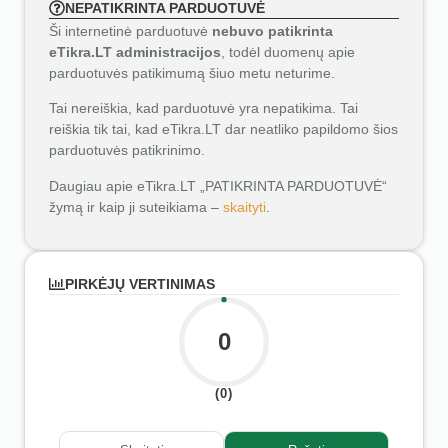
NEPATIKRINTA PARDUOTUVĖ
Ši internetinė parduotuvė
nebuvo patikrinta
eTikra.LT administracijos
, todėl duomenų apie
parduotuvės patikimumą šiuo metu neturime.
Tai nereiškia, kad parduotuvė yra nepatikima. Tai
reiškia tik tai, kad eTikra.LT dar neatliko papildomo šios
parduotuvės patikrinimo.
Daugiau apie eTikra.LT „PATIKRINTA PARDUOTUVĖ“
žymą ir kaip ji suteikiama –
skaityti
.
PIRKĖJŲ VERTINIMAS
0
(0)