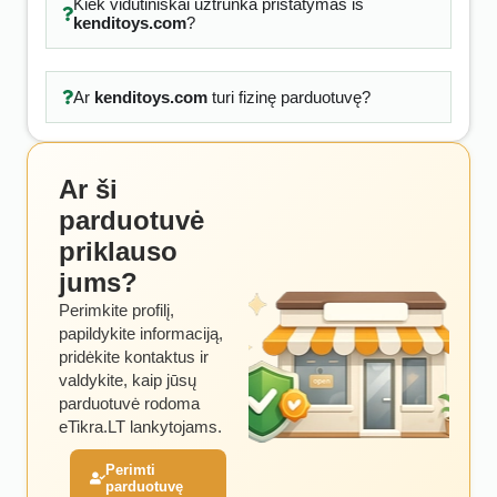
Kiek vidutiniškai užtrunka pristatymas iš
kenditoys.com
?
Ar
kenditoys.com
turi fizinę parduotuvę?
Ar ši
parduotuvė
priklauso
jums?
Perimkite profilį,
papildykite informaciją,
pridėkite kontaktus ir
valdykite, kaip jūsų
parduotuvė rodoma
eTikra.LT lankytojams.
Perimti
parduotuvę