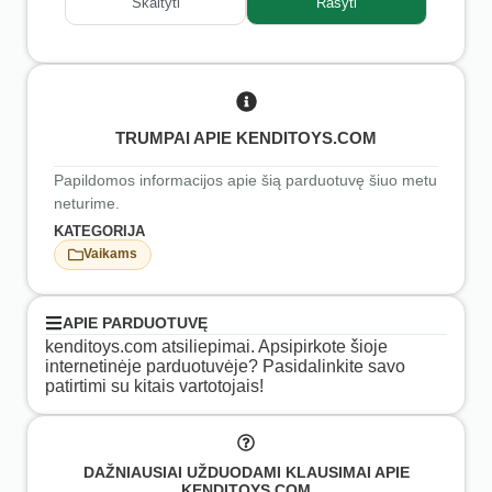
Skaityti
Rašyti
TRUMPAI APIE KENDITOYS.COM
Papildomos informacijos apie šią parduotuvę šiuo metu
neturime.
KATEGORIJA
Vaikams
APIE PARDUOTUVĘ
kenditoys.com atsiliepimai. Apsipirkote šioje
internetinėje parduotuvėje? Pasidalinkite savo
patirtimi su kitais vartotojais!
DAŽNIAUSIAI UŽDUODAMI KLAUSIMAI APIE
KENDITOYS.COM