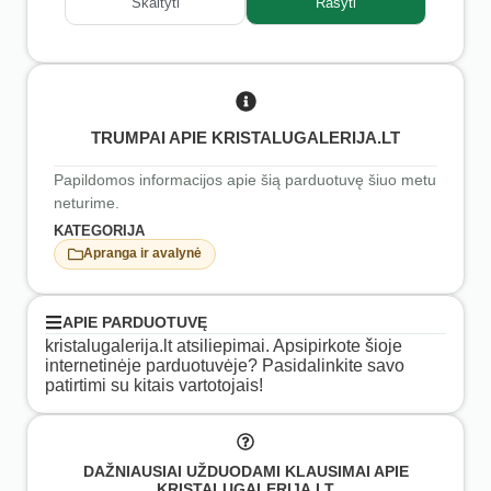
Skaityti
Rašyti
TRUMPAI APIE KRISTALUGALERIJA.LT
Papildomos informacijos apie šią parduotuvę šiuo metu
neturime.
KATEGORIJA
Apranga ir avalynė
APIE PARDUOTUVĘ
kristalugalerija.lt atsiliepimai. Apsipirkote šioje
internetinėje parduotuvėje? Pasidalinkite savo
patirtimi su kitais vartotojais!
DAŽNIAUSIAI UŽDUODAMI KLAUSIMAI APIE
KRISTALUGALERIJA.LT