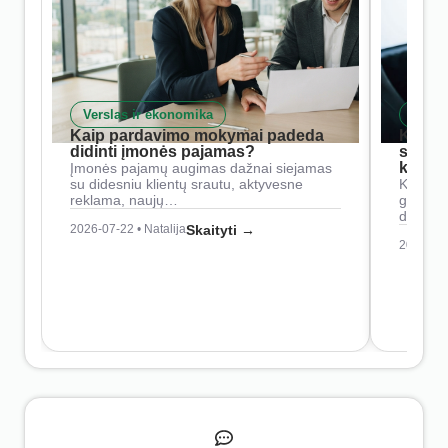
Verslas ir ekonomika
Skait
Kaip pardavimo mokymai padeda
Kaip 
didinti įmonės pajamas?
siste
konkur
Įmonės pajamų augimas dažnai siejamas
su didesniu klientų srautu, aktyvesne
Konkure
reklama, naujų…
geresnė
didesn
2026-07-22 • Natalija
Skaityti →
2026-07-