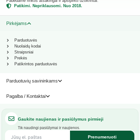
Padedame rinktis atsakingai ir apsipirkti užtikrintai.
Patikimi. Nepriklausomi. Nuo 2018.
Pirkėjams
Parduotuvės
Nuolaidų kodai
Straipsniai
Prekės
Patikrintos parduotuvės
Parduotuvių savininkams
Pagalba / Kontaktai
Gaukite naujienas ir pasiūlymus pirmieji
Tik naudingi pasiūlymai ir naujienos.
Prenumeruoti