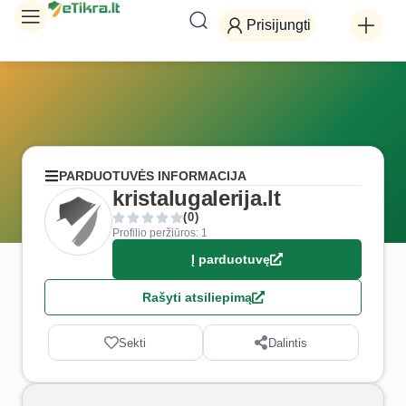
Prisijungti
PARDUOTUVĖS INFORMACIJA
kristalugalerija.lt
(0)
Profilio peržiūros: 1
Į parduotuvę
Rašyti atsiliepimą
Sekti
Dalintis