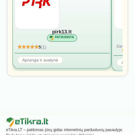
pirk13.lt
PATIKRINTA
Dar nėra at
5
(1)
Rašyti p
Apranga ir avalynė
Aprang
eTikra.LT – patikimas jūsų gidas internetinių parduotuvių pasaulyje.