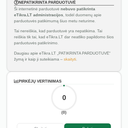
NEPATIKRINTA PARDUOTUVĖ
Ši internetinė parduotuvė
nebuvo patikrinta
eTikra.LT administracijos
, todėl duomenų apie
parduotuvės patikimumą šiuo metu neturime.
Tai nereiškia, kad parduotuvė yra nepatikima. Tai
reiškia tik tai, kad eTikra.LT dar neatliko papildomo šios
parduotuvės patikrinimo.
Daugiau apie eTikra.LT „PATIKRINTA PARDUOTUVĖ“
žymą ir kaip ji suteikiama –
skaityti
.
PIRKĖJŲ VERTINIMAS
0
(0)