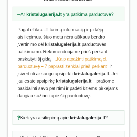
Ar
kristalugalerija.lt
yra patikima parduotuvė?
Pagal eTikra.LT turimą informaciją ir pirkėjų
atsiliepimus, šiuo metu nėra aiškaus bendro
įvertinimo dėl
kristalugalerija.lt
parduotuvės
patikimumo. Rekomenduojame prieš perkant
paskaityti šį gidą –
„Kaip atpažinti patikimą el.
parduotuvę – 7 paprasti ženklai prieš perkant“
ir
įsivertinti ar saugu apsipirkti
kristalugalerija.lt
. Jei
jau esate apsipirkę
kristalugalerija.lt
– prašome
pasidalinti savo patirtimi ir padėti kitiems pirkėjams
daugiau sužinoti apie šią parduotuvę.
Kiek yra atsiliepimų apie
kristalugalerija.lt
?