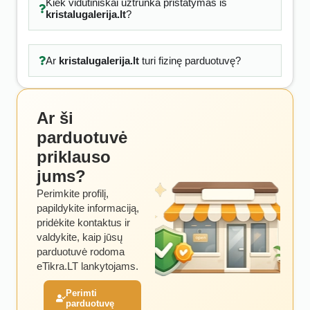
Kiek vidutiniškai užtrunka pristatymas iš
kristalugalerija.lt
?
Ar
kristalugalerija.lt
turi fizinę parduotuvę?
Ar ši
parduotuvė
priklauso
jums?
Perimkite profilį,
papildykite informaciją,
pridėkite kontaktus ir
valdykite, kaip jūsų
parduotuvė rodoma
eTikra.LT lankytojams.
Perimti
parduotuvę