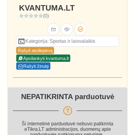
KVANTUMA.LT
(0)
Kategorija: Sportas ir laisvalaikis
Rašyti atsiliepimą
Apsilankyti kvantuma.lt
Rašyti žinutę
NEPATIKRINTA parduotuvė
Ši internetinė parduotuvė nebuvo patikrinta
eTikra.LT administracijos, duomenų apie
parduotuvės patikimumą neturime.