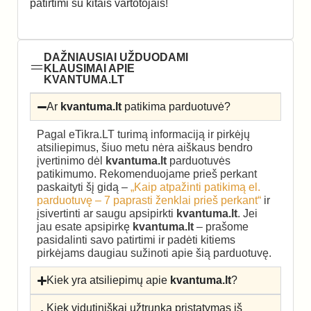
patirtimi su kitais vartotojais!
DAŽNIAUSIAI UŽDUODAMI
KLAUSIMAI APIE
KVANTUMA.LT
Ar
kvantuma.lt
patikima parduotuvė?
Pagal eTikra.LT turimą informaciją ir pirkėjų
atsiliepimus, šiuo metu nėra aiškaus bendro
įvertinimo dėl
kvantuma.lt
parduotuvės
patikimumo. Rekomenduojame prieš perkant
paskaityti šį gidą –
„Kaip atpažinti patikimą el.
parduotuvę – 7 paprasti ženklai prieš perkant“
ir
įsivertinti ar saugu apsipirkti
kvantuma.lt
. Jei
jau esate apsipirkę
kvantuma.lt
– prašome
pasidalinti savo patirtimi ir padėti kitiems
pirkėjams daugiau sužinoti apie šią parduotuvę.
Kiek yra atsiliepimų apie
kvantuma.lt
?
Kiek vidutiniškai užtrunka pristatymas iš