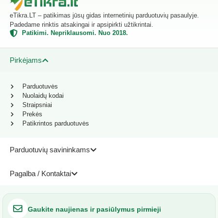
eTikra.LT – patikimas jūsų gidas internetinių parduotuvių pasaulyje.
Padedame rinktis atsakingai ir apsipirkti užtikrintai.
Patikimi. Nepriklausomi. Nuo 2018.
Pirkėjams
Parduotuvės
Nuolaidų kodai
Straipsniai
Prekės
Patikrintos parduotuvės
Parduotuvių savininkams
Pagalba / Kontaktai
Gaukite naujienas ir pasiūlymus pirmieji