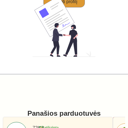
Perimti profilį
Panašios parduotuvės
72h.lt