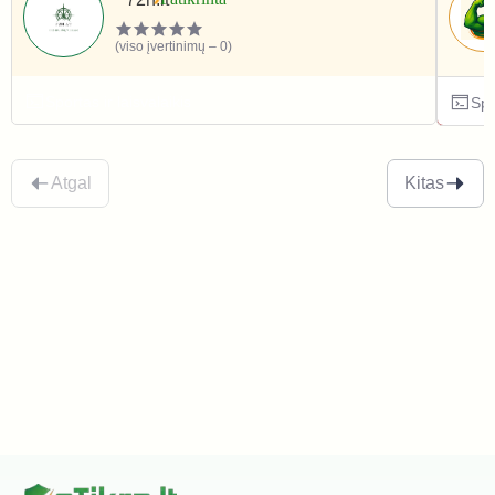
(viso įvertinimų – 0)
Sportas ir laisvalaikis
Spo
Atgal
Kitas