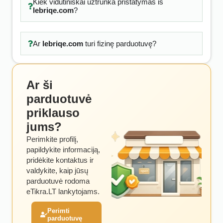
Kiek vidutiniškai užtrunka pristatymas iš
lebriqe.com
?
Ar
lebriqe.com
turi fizinę parduotuvę?
Ar ši
parduotuvė
priklauso
jums?
Perimkite profilį,
papildykite informaciją,
pridėkite kontaktus ir
valdykite, kaip jūsų
parduotuvė rodoma
eTikra.LT lankytojams.
Perimti
parduotuvę