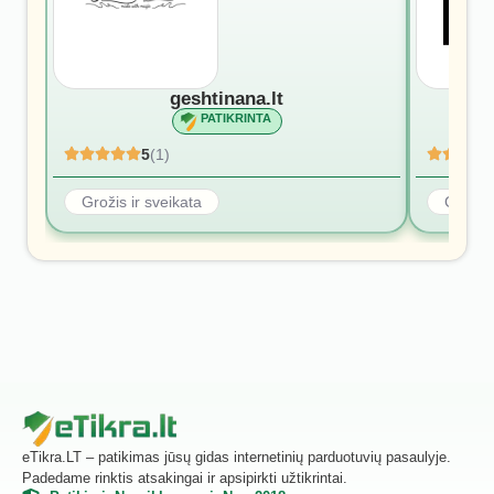
geshtinana.lt
PATIKRINTA
5
(1)
Grožis ir sveikata
Grožis 
eTikra.LT – patikimas jūsų gidas internetinių parduotuvių pasaulyje.
Padedame rinktis atsakingai ir apsipirkti užtikrintai.