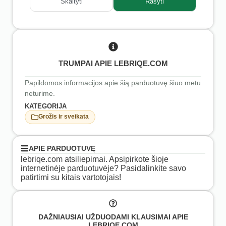
Skaityti
Rašyti
TRUMPAI APIE LEBRIQE.COM
Papildomos informacijos apie šią parduotuvę šiuo metu
neturime.
KATEGORIJA
Grožis ir sveikata
APIE PARDUOTUVĘ
lebriqe.com atsiliepimai. Apsipirkote šioje
internetinėje parduotuvėje? Pasidalinkite savo
patirtimi su kitais vartotojais!
DAŽNIAUSIAI UŽDUODAMI KLAUSIMAI APIE
LEBRIQE.COM