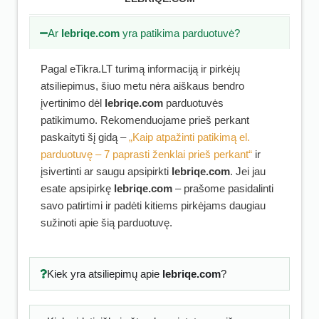
Ar
lebriqe.com
yra patikima parduotuvė?
Pagal eTikra.LT turimą informaciją ir pirkėjų
atsiliepimus, šiuo metu nėra aiškaus bendro
įvertinimo dėl
lebriqe.com
parduotuvės
patikimumo. Rekomenduojame prieš perkant
paskaityti šį gidą –
„Kaip atpažinti patikimą el.
parduotuvę – 7 paprasti ženklai prieš perkant“
ir
įsivertinti ar saugu apsipirkti
lebriqe.com
. Jei jau
esate apsipirkę
lebriqe.com
– prašome pasidalinti
savo patirtimi ir padėti kitiems pirkėjams daugiau
sužinoti apie šią parduotuvę.
Kiek yra atsiliepimų apie
lebriqe.com
?