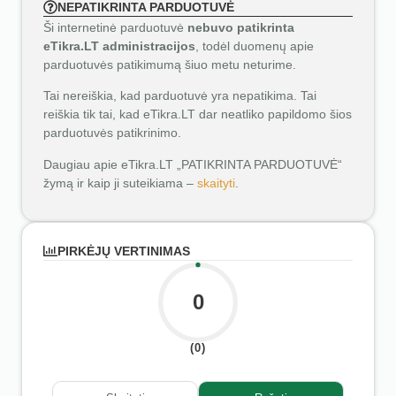
NEPATIKRINTA PARDUOTUVĖ
Ši internetinė parduotuvė
nebuvo patikrinta
eTikra.LT administracijos
, todėl duomenų apie
parduotuvės patikimumą šiuo metu neturime.
Tai nereiškia, kad parduotuvė yra nepatikima. Tai
reiškia tik tai, kad eTikra.LT dar neatliko papildomo šios
parduotuvės patikrinimo.
Daugiau apie eTikra.LT „PATIKRINTA PARDUOTUVĖ“
žymą ir kaip ji suteikiama –
skaityti
.
PIRKĖJŲ VERTINIMAS
0
(0)