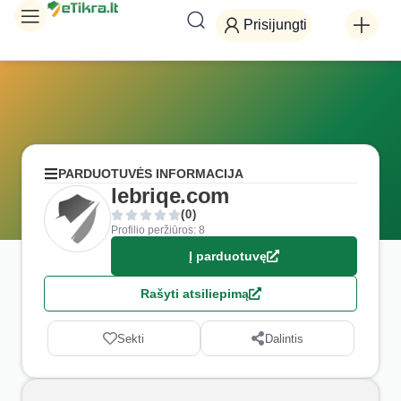
Prisijungti
PARDUOTUVĖS INFORMACIJA
lebriqe.com
(0)
Profilio peržiūros: 8
Į parduotuvę
Rašyti atsiliepimą
Sekti
Dalintis