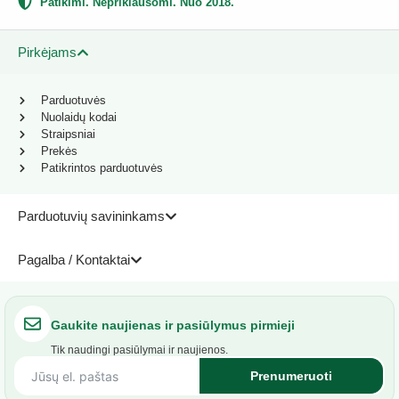
Patikimi. Nepriklausomi. Nuo 2018.
Pirkėjams
Parduotuvės
Nuolaidų kodai
Straipsniai
Prekės
Patikrintos parduotuvės
Parduotuvių savininkams
Pagalba / Kontaktai
Gaukite naujienas ir pasiūlymus pirmieji
Tik naudingi pasiūlymai ir naujienos.
Prenumeruoti