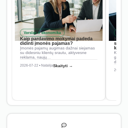
Verslas ir ekonomika
Skait
Kaip pardavimo mokymai padeda
Kaip 
didinti įmonės pajamas?
siste
konkur
Įmonės pajamų augimas dažnai siejamas
su didesniu klientų srautu, aktyvesne
Konkure
reklama, naujų…
geresnė
didesn
2026-07-22 • Natalija
Skaityti →
2026-07-