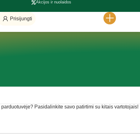
Akcijos ir nuolaidos
Prisijungti
je parduotuvėje? Pasidalinkite savo patirtimi su kitais vartotojais!