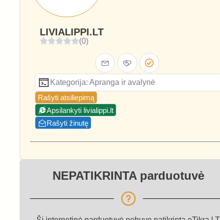
LIVIALIPPI.LT
(0)
Kategorija: Apranga ir avalynė
Rašyti atsiliepimą
Apsilankyti livialippi.lt
Rašyti žinutę
NEPATIKRINTA parduotuvė
Ši internetinė parduotuvė nebuvo patikrinta eTikra.LT