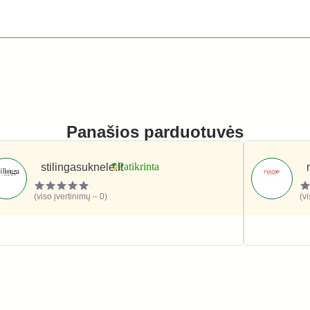
Panašios parduotuvės
stilingasuknele.lt
(viso įvertinimų – 0)
(v
Apranga ir avalynė
Apranga i