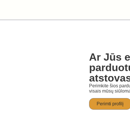
Ar Jūs e
parduot
atstova
Perimkite šios pardu
visais mūsų siūloma
Perimti profilį