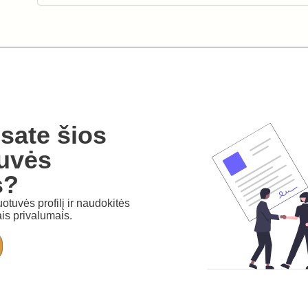
sate šios
uvės
s?
otuvės profilį ir naudokitės
is privalumais.