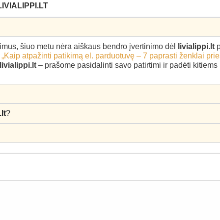
VIALIPPI.LT
epimus, šiuo metu nėra aiškaus bendro įvertinimo dėl
livialippi.lt
p
–
„Kaip atpažinti patikimą el. parduotuvę – 7 paprasti ženklai pri
livialippi.lt
– prašome pasidalinti savo patirtimi ir padėti kitiem
.lt
?