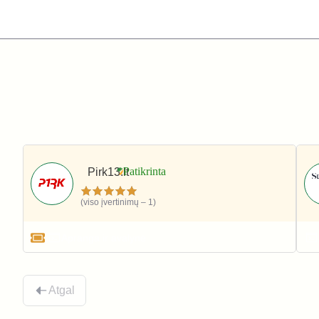
Pirk13.lt
(viso įvertinimų – 1)
Apranga ir avalynė
Atgal