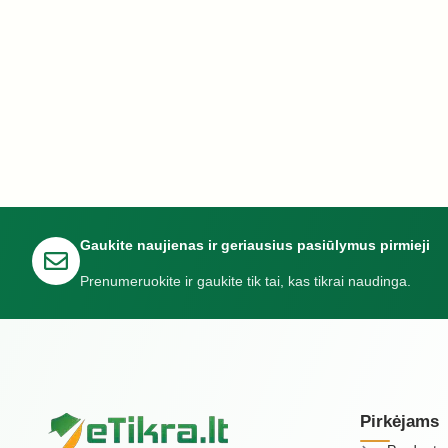
Gaukite naujienas ir geriausius pasiūlymus pirmieji
Prenumeruokite ir gaukite tik tai, kas tikrai naudinga.
Pirkėjams