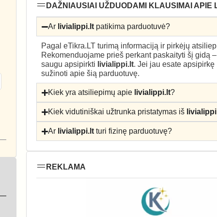
DAŽNIAUSIAI UŽDUODAMI KLAUSIMAI APIE LI
Ar
livialippi.lt
patikima parduotuvė?
Pagal eTikra.LT turimą informaciją ir pirkėjų atsili
Rekomenduojame prieš perkant paskaityti šį gidą 
saugu apsipirkti
livialippi.lt
. Jei jau esate apsipirkę
sužinoti apie šią parduotuvę.
Kiek yra atsiliepimų apie
livialippi.lt
?
Kiek vidutiniškai užtrunka pristatymas iš
livialippi
Ar
livialippi.lt
turi fizinę parduotuvę?
REKLAMA