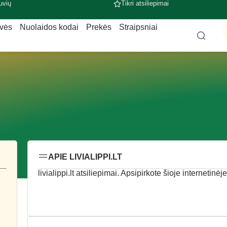
uvių
Tikri atsiliepimai
uvės
Nuolaidos kodai
Prekės
Straipsniai
APIE LIVIALIPPI.LT
livialippi.lt atsiliepimai. Apsipirkote šioje internetinė