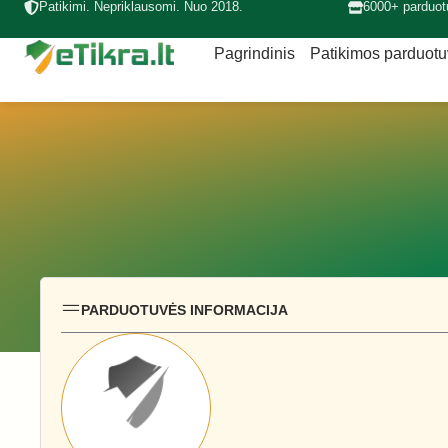
Patikimi. Nepriklausomi. Nuo 2018.
6000+ parduot
Pagrindinis
Patikimos parduot
PARDUOTUVĖS INFORMACIJA