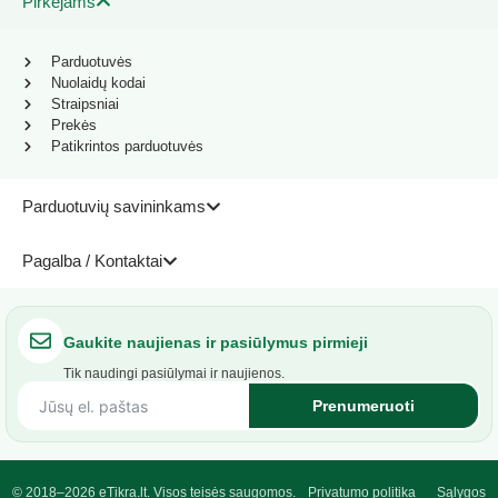
Pirkėjams
Parduotuvės
Nuolaidų kodai
Straipsniai
Prekės
Patikrintos parduotuvės
Parduotuvių savininkams
Pagalba / Kontaktai
Gaukite naujienas ir pasiūlymus pirmieji
Tik naudingi pasiūlymai ir naujienos.
Prenumeruoti
© 2018–2026 eTikra.lt. Visos teisės saugomos.
Privatumo politika
Sąlygos