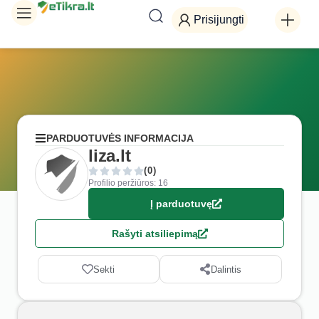
Prisijungti
PARDUOTUVĖS INFORMACIJA
liza.lt
(0)
Profilio peržiūros: 16
Į parduotuvę
Rašyti atsiliepimą
Sekti
Dalintis