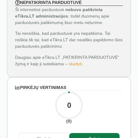
NEPATIKRINTA PARDUOTUVĖ
Ši internetinė parduotuvė
nebuvo patikrinta
eTikra.LT administracijos
, todėl duomenų apie
parduotuvės patikimumą šiuo metu neturime.
Tai nereiškia, kad parduotuvė yra nepatikima. Tai
reiškia tik tai, kad eTikra.LT dar neatliko papildomo šios
parduotuvės patikrinimo.
Daugiau apie eTikra.LT „PATIKRINTA PARDUOTUVĖ“
žymą ir kaip ji suteikiama –
skaityti
.
PIRKĖJŲ VERTINIMAS
0
(0)