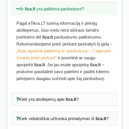
Ar
liza.lt
yra patikima parduotuvė?
Pagal eTikra.LT turimą informaciją ir pirkėjų
atsiliepimus, šiuo metu nėra aiškaus bendro
įvertinimo dėl
liza.lt
parduotuvės patikimumo.
Rekomenduojame prieš perkant paskaityti šį gidą –
„Kaip atpažinti patikimą el. parduotuvę – 7 paprasti
ženklai prieš perkant“
ir įsivertinti ar saugu
apsipirkti
liza.lt
. Jei jau esate apsipirkę
liza.lt
–
prašome pasidalinti savo patirtimi ir padėti kitiems
pirkėjams daugiau sužinoti apie šią parduotuvę.
Kiek yra atsiliepimų apie
liza.lt
?
Kiek vidutiniškai užtrunka pristatymas iš
liza.lt
?