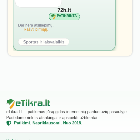
72h.lt
PATIKRINTA
Dar nėra atsiliepimų.
Rašyti pirmąjį.
Sportas ir laisvalaikis
eTikra.LT – patikimas jūsų gidas internetinių parduotuvių pasaulyje.
Padedame rinktis atsakingai ir apsipirkti užtikrintai.
Patikimi. Nepriklausomi. Nuo 2018.