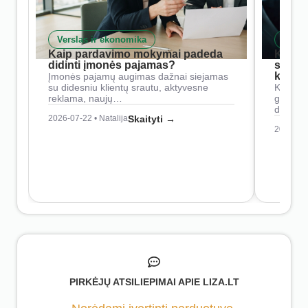
Verslas ir ekonomika
Skait
Kaip pardavimo mokymai padeda
Kaip 
didinti įmonės pajamas?
siste
konkur
Įmonės pajamų augimas dažnai siejamas
su didesniu klientų srautu, aktyvesne
Konkure
reklama, naujų…
geresnė
didesn
2026-07-22 • Natalija
Skaityti →
2026-07-
PIRKĖJŲ ATSILIEPIMAI APIE LIZA.LT