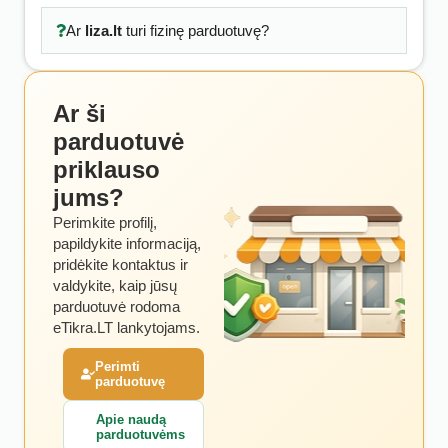
Ar
liza.lt
turi fizinę parduotuvę?
Ar ši
parduotuvė
priklauso
jums?
Perimkite profilį,
papildykite informaciją,
pridėkite kontaktus ir
valdykite, kaip jūsų
parduotuvė rodoma
eTikra.LT lankytojams.
Perimti
parduotuvę
Apie naudą
parduotuvėms