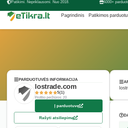
Patikimi. Nepriklausomi. Nuo 2018.
6000+ parduot
Pagrindinis
Patikimos parduot
PARDUOTUVĖS INFORMACIJA
A
lostrade.com
lost
5(1)
Profilio peržiūros: 20
Į parduotuvę
D
Rašyti atsiliepimą