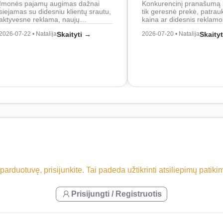
Įmonės pajamų augimas dažnai
Konkurencinį pranašumą 
siejamas su didesniu klientų srautu,
tik geresnė prekė, patrau
aktyvesne reklama, naujų…
kaina ar didesnis reklam
2026-07-22 • Natalija
Skaityti →
2026-07-20 • Natalija
Skaity
 parduotuvę, prisijunkite. Tai padeda užtikrinti atsiliepimų patik
Prisijungti / Registruotis