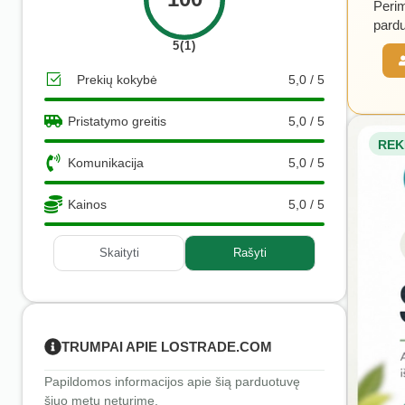
Perim
pardu
5(1)
Prekių kokybė
5,0 / 5
Pristatymo greitis
5,0 / 5
REK
Komunikacija
5,0 / 5
Kainos
5,0 / 5
Skaityti
Rašyti
TRUMPAI APIE LOSTRADE.COM
Papildomos informacijos apie šią parduotuvę
šiuo metu neturime.