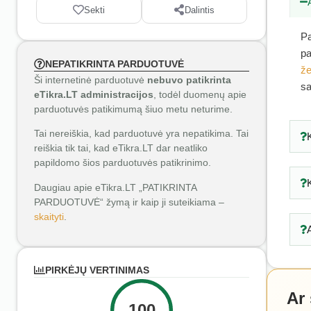
Sekti
Dalintis
Pa
pa
NEPATIKRINTA PARDUOTUVĖ
že
Ši internetinė parduotuvė
nebuvo patikrinta
sa
eTikra.LT administracijos
, todėl duomenų apie
parduotuvės patikimumą šiuo metu neturime.
Tai nereiškia, kad parduotuvė yra nepatikima. Tai
reiškia tik tai, kad eTikra.LT dar neatliko
papildomo šios parduotuvės patikrinimo.
Daugiau apie eTikra.LT „PATIKRINTA
PARDUOTUVĖ“ žymą ir kaip ji suteikiama –
skaityti
.
PIRKĖJŲ VERTINIMAS
Ar
100