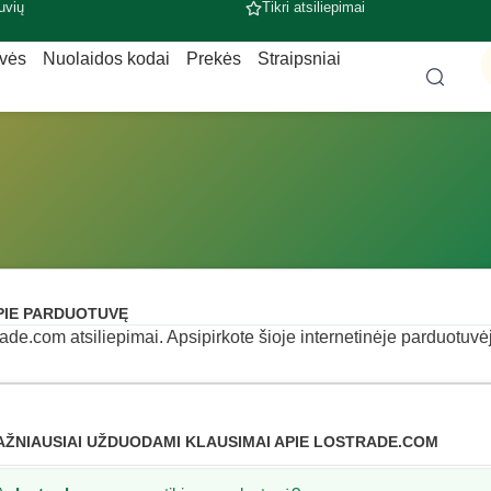
uvių
Tikri atsiliepimai
uvės
Nuolaidos kodai
Prekės
Straipsniai
PIE PARDUOTUVĘ
rade.com atsiliepimai. Apsipirkote šioje internetinėje parduotuvėje
AŽNIAUSIAI UŽDUODAMI KLAUSIMAI APIE LOSTRADE.COM