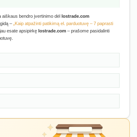
ra aiškaus bendro įvertinimo dėl
lostrade.com
 gidą –
„Kaip atpažinti patikimą el. parduotuvę – 7 paprasti
 jau esate apsipirkę
lostrade.com
– prašome pasidalinti
uotuvę.