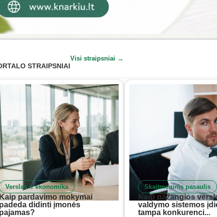
Visi straipsniai →
ORTALO STRAIPSNIAI
Verslas ir ekonomika
Skaitmeninis pasaulis
Kaip pardavimo mokymai
Kaip pažangios versl
padeda didinti įmonės
valdymo sistemos įd
pajamas?
tampa konkurenci...