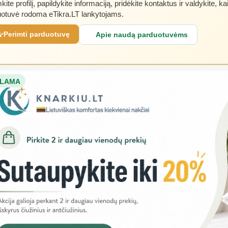
kite profilį, papildykite informaciją, pridėkite kontaktus ir valdykite, ka
otuvė rodoma eTikra.LT lankytojams.
Perimti parduotuvę
Apie naudą parduotuvėms
LAMA