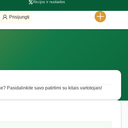
Akcijos ir nuolaidos
Prisijungti
? Pasidalinkite savo patirtimi su kitais vartotojais!