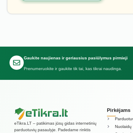
Gaukite naujienas ir geriausius pasiūlymus pirmieji
Prenumeruokite ir gaukite tik tai, kas tikrai naudinga.
Pirkėjams
Parduotu
eTikra.LT – patikimas jūsų gidas internetinių
Nuolaidų 
parduotuvių pasaulyje. Padedame rinktis