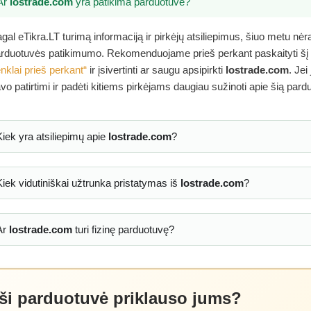
Ar
lostrade.com
yra patikima parduotuvė?
gal eTikra.LT turimą informaciją ir pirkėjų atsiliepimus, šiuo metu nė
rduotuvės patikimumo. Rekomenduojame prieš perkant paskaityti šį
nklai prieš perkant“
ir įsivertinti ar saugu apsipirkti
lostrade.com
. Jei
vo patirtimi ir padėti kitiems pirkėjams daugiau sužinoti apie šią pard
Kiek yra atsiliepimų apie
lostrade.com
?
Kiek vidutiniškai užtrunka pristatymas iš
lostrade.com
?
Ar
lostrade.com
turi fizinę parduotuvę?
 ši parduotuvė priklauso jums?