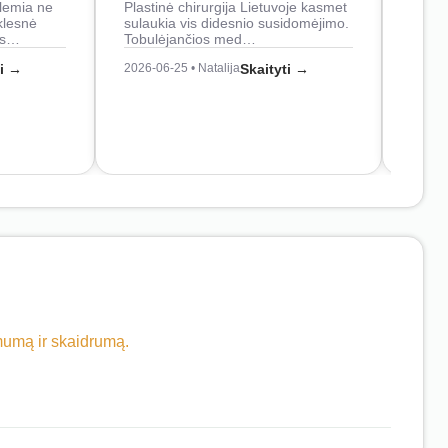
lemia ne
Plastinė chirurgija Lietuvoje kasmet
naudo
klesnė
sulaukia vis didesnio susidomėjimo.
Juos
os…
Tobulėjančios med…
2026-0
ti →
2026-06-25 • Natalija
Skaityti →
imumą ir skaidrumą.