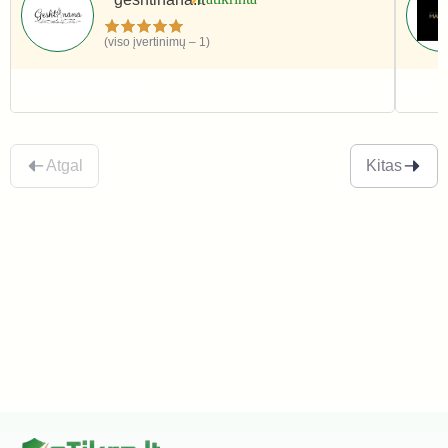
(viso įvertinimų – 1)
Grožis ir sveikata
Gro
Atgal
Kitas