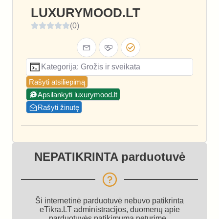
LUXURYMOOD.LT
(0)
Kategorija: Grožis ir sveikata
Rašyti atsiliepimą
Apsilankyti luxurymood.lt
Rašyti žinutę
NEPATIKRINTA parduotuvė
Ši internetinė parduotuvė nebuvo patikrinta
eTikra.LT administracijos, duomenų apie
parduotuvės patikimumą neturime.