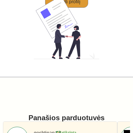
Perimti profilį
Panašios parduotuvės
geshtinana.lt