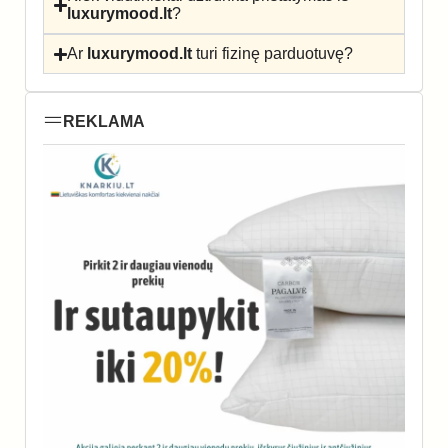
luxurymood.lt
?
Ar
luxurymood.lt
turi fizinę parduotuvę?
REKLAMA