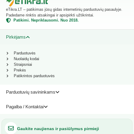
eTikra.LT – patikimas jūsų gidas internetinių parduotuvių pasaulyje.
Padedame rinktis atsakingai ir apsipirkti užtikrintai.
Patikimi. Nepriklausomi. Nuo 2018.
Pirkėjams
Parduotuvės
Nuolaidų kodai
Straipsniai
Prekės
Patikrintos parduotuvės
Parduotuvių savininkams
Pagalba / Kontaktai
Gaukite naujienas ir pasiūlymus pirmieji