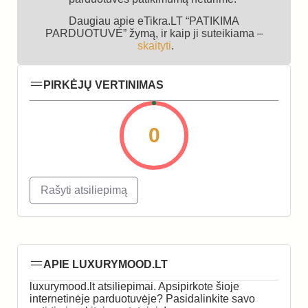
Daugiau apie eTikra.LT “PATIKIMA
PARDUOTUVĖ” žymą, ir kaip ji suteikiama –
skaityti
.
PIRKĖJŲ VERTINIMAS
0
Rašyti atsiliepimą
APIE LUXURYMOOD.LT
luxurymood.lt atsiliepimai. Apsipirkote šioje
internetinėje parduotuvėje? Pasidalinkite savo