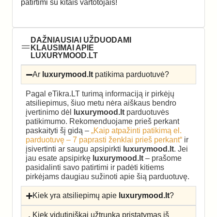
patirtimi su kitais vartotojais!
DAŽNIAUSIAI UŽDUODAMI
KLAUSIMAI APIE
LUXURYMOOD.LT
Ar
luxurymood.lt
patikima parduotuvė?
Pagal eTikra.LT turimą informaciją ir pirkėjų
atsiliepimus, šiuo metu nėra aiškaus bendro
įvertinimo dėl
luxurymood.lt
parduotuvės
patikimumo. Rekomenduojame prieš perkant
paskaityti šį gidą –
„Kaip atpažinti patikimą el.
parduotuvę – 7 paprasti ženklai prieš perkant“
ir
įsivertinti ar saugu apsipirkti
luxurymood.lt
. Jei
jau esate apsipirkę
luxurymood.lt
– prašome
pasidalinti savo patirtimi ir padėti kitiems
pirkėjams daugiau sužinoti apie šią parduotuvę.
Kiek yra atsiliepimų apie
luxurymood.lt
?
Kiek vidutiniškai užtrunka pristatymas iš