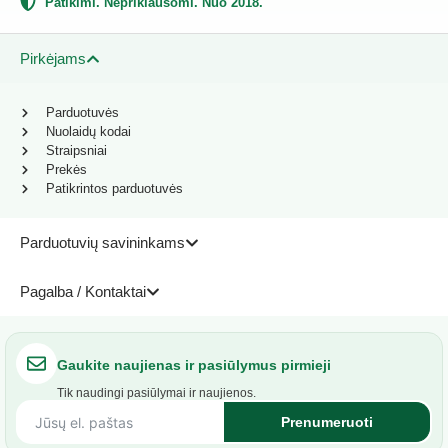
Patikimi. Nepriklausomi. Nuo 2018.
Pirkėjams
Parduotuvės
Nuolaidų kodai
Straipsniai
Prekės
Patikrintos parduotuvės
Parduotuvių savininkams
Pagalba / Kontaktai
Gaukite naujienas ir pasiūlymus pirmieji
Tik naudingi pasiūlymai ir naujienos.
Prenumeruoti