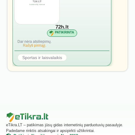
72h.lt
PATIKRINTA
Dar nėra atsiliepimų.
Rašyti pirmąjį.
Sportas ir laisvalaikis
eTikra.LT – patikimas jūsų gidas internetinių parduotuvių pasaulyje.
Padedame rinktis atsakingai ir apsipirkti užtikrintai.