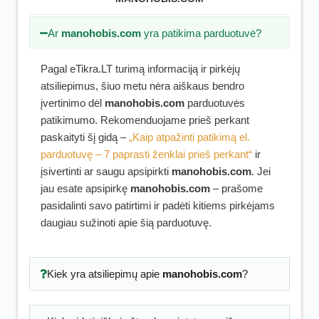
Ar
manohobis.com
yra patikima parduotuvė?
Pagal eTikra.LT turimą informaciją ir pirkėjų
atsiliepimus, šiuo metu nėra aiškaus bendro
įvertinimo dėl
manohobis.com
parduotuvės
patikimumo. Rekomenduojame prieš perkant
paskaityti šį gidą –
„Kaip atpažinti patikimą el.
parduotuvę – 7 paprasti ženklai prieš perkant“
ir
įsivertinti ar saugu apsipirkti
manohobis.com
. Jei
jau esate apsipirkę
manohobis.com
– prašome
pasidalinti savo patirtimi ir padėti kitiems pirkėjams
daugiau sužinoti apie šią parduotuvę.
Kiek yra atsiliepimų apie
manohobis.com
?