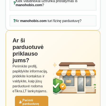
Kiek vidutiniškai užtrunka pristatymas iš
manohobis.com
?
Ar
manohobis.com
turi fizinę parduotuvę?
Ar ši
parduotuvė
priklauso
jums?
Perimkite profilį,
papildykite informaciją,
pridėkite kontaktus ir
valdykite, kaip jūsų
parduotuvė rodoma
eTikra.LT lankytojams.
Perimti
parduotuvę