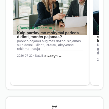
Verslas ir ekonomika
Skait
Kaip pardavimo mokymai padeda
Kaip 
didinti įmonės pajamas?
siste
konkur
Įmonės pajamų augimas dažnai siejamas
su didesniu klientų srautu, aktyvesne
Konkure
reklama, naujų…
geresnė
didesn
2026-07-22 • Natalija
Skaityti →
2026-07-