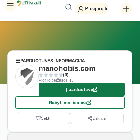
Prisijungti
PARDUOTUVĖS INFORMACIJA
manohobis.com
(0)
Profilio peržiūros: 13
Į parduotuvę
Rašyti atsiliepimą
Sekti
Dalintis