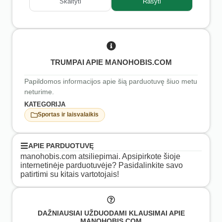
Skaityti
Rašyti
TRUMPAI APIE MANOHOBIS.COM
Papildomos informacijos apie šią parduotuvę šiuo metu
neturime.
KATEGORIJA
Sportas ir laisvalaikis
APIE PARDUOTUVĘ
manohobis.com atsiliepimai. Apsipirkote šioje
internetinėje parduotuvėje? Pasidalinkite savo
patirtimi su kitais vartotojais!
DAŽNIAUSIAI UŽDUODAMI KLAUSIMAI APIE
MANOHOBIS.COM