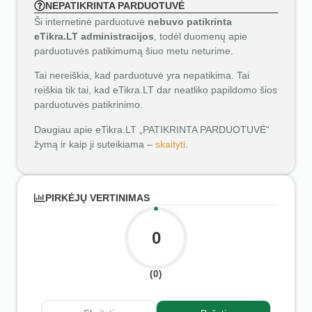
NEPATIKRINTA PARDUOTUVĖ
Ši internetinė parduotuvė
nebuvo patikrinta
eTikra.LT administracijos
, todėl duomenų apie
parduotuvės patikimumą šiuo metu neturime.
Tai nereiškia, kad parduotuvė yra nepatikima. Tai
reiškia tik tai, kad eTikra.LT dar neatliko papildomo šios
parduotuvės patikrinimo.
Daugiau apie eTikra.LT „PATIKRINTA PARDUOTUVĖ“
žymą ir kaip ji suteikiama –
skaityti
.
PIRKĖJŲ VERTINIMAS
0
(0)