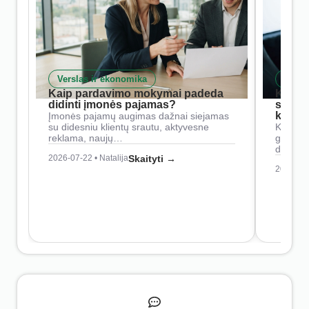
Verslas ir ekonomika
Skait
Kaip pardavimo mokymai padeda
Kaip 
didinti įmonės pajamas?
siste
konkur
Įmonės pajamų augimas dažnai siejamas
su didesniu klientų srautu, aktyvesne
Konkure
reklama, naujų…
geresnė
didesn
2026-07-22 • Natalija
Skaityti →
2026-07-