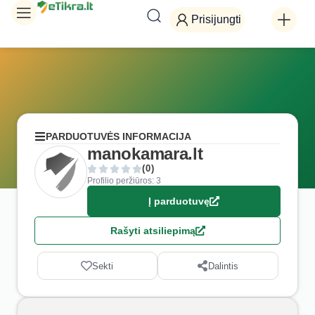
Prisijungti
PARDUOTUVĖS INFORMACIJA
manokamara.lt
(0)
Profilio peržiūros: 3
Į parduotuvę
Rašyti atsiliepimą
Sekti
Dalintis