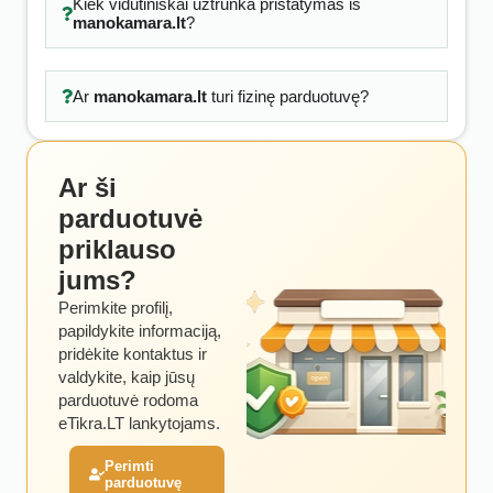
Kiek vidutiniškai užtrunka pristatymas iš
manokamara.lt
?
Ar
manokamara.lt
turi fizinę parduotuvę?
Ar ši
parduotuvė
priklauso
jums?
Perimkite profilį,
papildykite informaciją,
pridėkite kontaktus ir
valdykite, kaip jūsų
parduotuvė rodoma
eTikra.LT lankytojams.
Perimti
parduotuvę