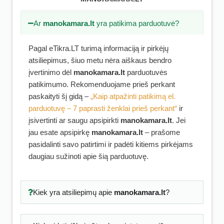
Ar
manokamara.lt
yra patikima parduotuvė?
Pagal eTikra.LT turimą informaciją ir pirkėjų
atsiliepimus, šiuo metu nėra aiškaus bendro
įvertinimo dėl
manokamara.lt
parduotuvės
patikimumo. Rekomenduojame prieš perkant
paskaityti šį gidą –
„Kaip atpažinti patikimą el.
parduotuvę – 7 paprasti ženklai prieš perkant“
ir
įsivertinti ar saugu apsipirkti
manokamara.lt
. Jei
jau esate apsipirkę
manokamara.lt
– prašome
pasidalinti savo patirtimi ir padėti kitiems pirkėjams
daugiau sužinoti apie šią parduotuvę.
Kiek yra atsiliepimų apie
manokamara.lt
?