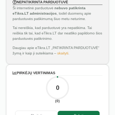
NEPATIKRINTA PARDUOTUVĖ
Ši internetinė parduotuvė
nebuvo patikrinta
eTikra.LT administracijos
, todėl duomenų apie
parduotuvės patikimumą šiuo metu neturime.
Tai nereiškia, kad parduotuvė yra nepatikima. Tai
reiškia tik tai, kad eTikra.LT dar neatliko papildomo šios
parduotuvės patikrinimo.
Daugiau apie eTikra.LT „PATIKRINTA PARDUOTUVĖ“
žymą ir kaip ji suteikiama –
skaityti
.
PIRKĖJŲ VERTINIMAS
0
(0)