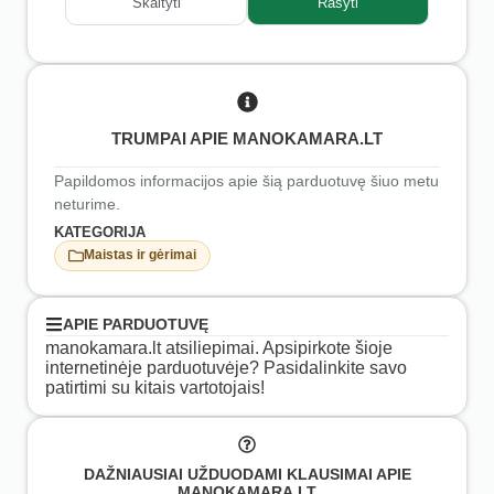
Skaityti
Rašyti
TRUMPAI APIE MANOKAMARA.LT
Papildomos informacijos apie šią parduotuvę šiuo metu
neturime.
KATEGORIJA
Maistas ir gėrimai
APIE PARDUOTUVĘ
manokamara.lt atsiliepimai. Apsipirkote šioje
internetinėje parduotuvėje? Pasidalinkite savo
patirtimi su kitais vartotojais!
DAŽNIAUSIAI UŽDUODAMI KLAUSIMAI APIE
MANOKAMARA.LT