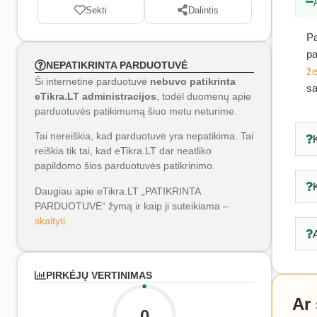
Sekti
Dalintis
Pa
pa
NEPATIKRINTA PARDUOTUVĖ
že
Ši internetinė parduotuvė
nebuvo patikrinta
sa
eTikra.LT administracijos
, todėl duomenų apie
parduotuvės patikimumą šiuo metu neturime.
Tai nereiškia, kad parduotuvė yra nepatikima. Tai
reiškia tik tai, kad eTikra.LT dar neatliko
papildomo šios parduotuvės patikrinimo.
Daugiau apie eTikra.LT „PATIKRINTA
PARDUOTUVĖ“ žymą ir kaip ji suteikiama –
skaityti
.
PIRKĖJŲ VERTINIMAS
Ar
0