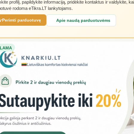
kite profilį, papildykite informaciją, pridėkite kontaktus ir valdykite, ka
otuvė rodoma eTikra.LT lankytojams.
Perimti parduotuvę
Apie naudą parduotuvėms
LAMA