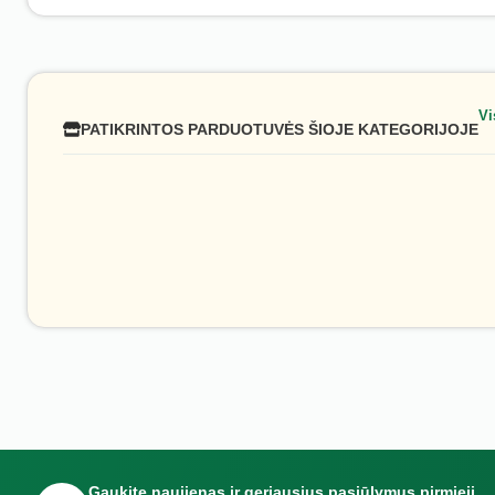
Vi
PATIKRINTOS PARDUOTUVĖS ŠIOJE KATEGORIJOJE
Gaukite naujienas ir geriausius pasiūlymus pirmieji