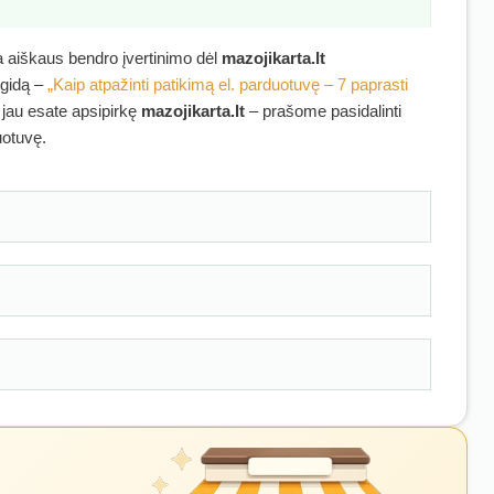
ra aiškaus bendro įvertinimo dėl
mazojikarta.lt
 gidą –
„Kaip atpažinti patikimą el. parduotuvę – 7 paprasti
i jau esate apsipirkę
mazojikarta.lt
– prašome pasidalinti
uotuvę.