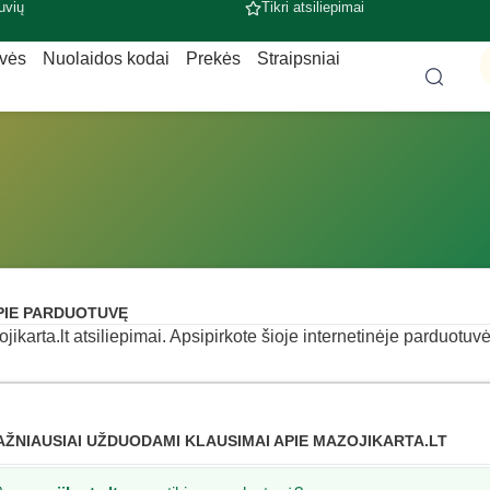
uvių
Tikri atsiliepimai
uvės
Nuolaidos kodai
Prekės
Straipsniai
PIE PARDUOTUVĘ
jikarta.lt atsiliepimai. Apsipirkote šioje internetinėje parduotuvė
AŽNIAUSIAI UŽDUODAMI KLAUSIMAI APIE MAZOJIKARTA.LT