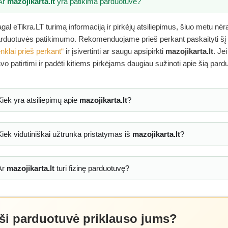
Ar
mazojikarta.lt
yra patikima parduotuvė?
gal eTikra.LT turimą informaciją ir pirkėjų atsiliepimus, šiuo metu nė
rduotuvės patikimumo. Rekomenduojame prieš perkant paskaityti šį
nklai prieš perkant“
ir įsivertinti ar saugu apsipirkti
mazojikarta.lt
. Je
vo patirtimi ir padėti kitiems pirkėjams daugiau sužinoti apie šią pard
Kiek yra atsiliepimų apie
mazojikarta.lt
?
Kiek vidutiniškai užtrunka pristatymas iš
mazojikarta.lt
?
Ar
mazojikarta.lt
turi fizinę parduotuvę?
 ši parduotuvė priklauso jums?