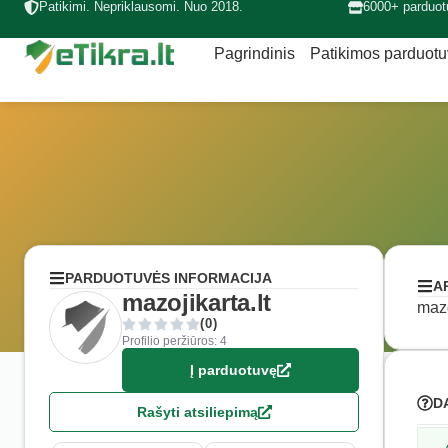
Patikimi. Nepriklausomi. Nuo 2018.
6000+ parduot
Pagrindinis
Patikimos parduot
PARDUOTUVĖS INFORMACIJA
A
mazojikarta.lt
mazo
(0)
Profilio peržiūros: 4
Į parduotuvę
D
Rašyti atsiliepimą