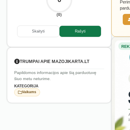
Perim
pardu
(0)
Skaityti
Rašyti
REK
TRUMPAI APIE MAZOJIKARTA.LT
Papildomos informacijos apie šią parduotuvę
šiuo metu neturime.
KATEGORIJA
Vaikams