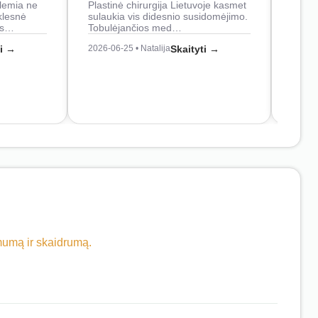
lemia ne
Plastinė chirurgija Lietuvoje kasmet
naudo
klesnė
sulaukia vis didesnio susidomėjimo.
Juos
os…
Tobulėjančios med…
2026-0
ti →
2026-06-25 • Natalija
Skaityti →
imumą ir skaidrumą.