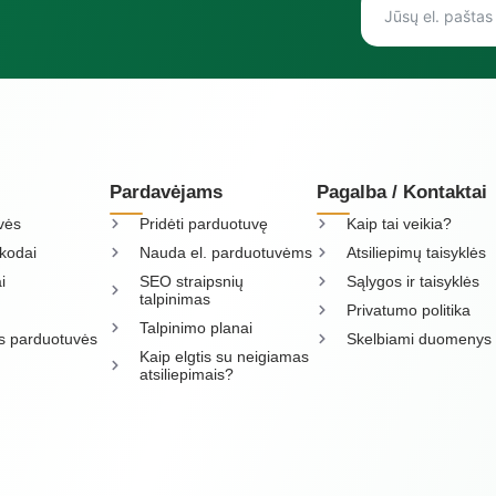
Pardavėjams
Pagalba / Kontaktai
vės
Pridėti parduotuvę
Kaip tai veikia?
kodai
Nauda el. parduotuvėms
Atsiliepimų taisyklės
i
SEO straipsnių
Sąlygos ir taisyklės
talpinimas
Privatumo politika
Talpinimo planai
os parduotuvės
Skelbiami duomenys
Kaip elgtis su neigiamas
atsiliepimais?