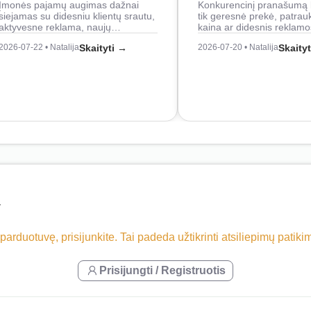
Įmonės pajamų augimas dažnai
Konkurencinį pranašumą 
siejamas su didesniu klientų srautu,
tik geresnė prekė, patrau
aktyvesne reklama, naujų…
kaina ar didesnis reklam
2026-07-22 • Natalija
Skaityti →
2026-07-20 • Natalija
Skaity
T
 parduotuvę, prisijunkite. Tai padeda užtikrinti atsiliepimų patik
Prisijungti / Registruotis