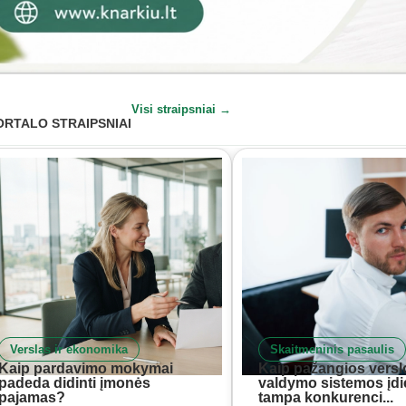
Visi straipsniai →
ORTALO STRAIPSNIAI
Verslas ir ekonomika
Skaitmeninis pasaulis
Kaip pardavimo mokymai
Kaip pažangios versl
padeda didinti įmonės
valdymo sistemos įd
pajamas?
tampa konkurenci...