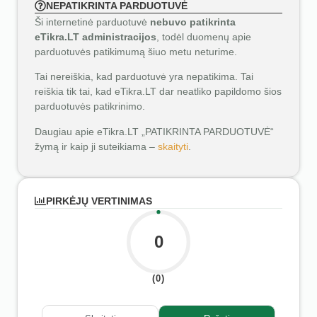
NEPATIKRINTA PARDUOTUVĖ
Ši internetinė parduotuvė
nebuvo patikrinta
eTikra.LT administracijos
, todėl duomenų apie
parduotuvės patikimumą šiuo metu neturime.
Tai nereiškia, kad parduotuvė yra nepatikima. Tai
reiškia tik tai, kad eTikra.LT dar neatliko papildomo šios
parduotuvės patikrinimo.
Daugiau apie eTikra.LT „PATIKRINTA PARDUOTUVĖ“
žymą ir kaip ji suteikiama –
skaityti
.
PIRKĖJŲ VERTINIMAS
0
(0)