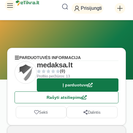
Prisijungti
PARDUOTUVĖS INFORMACIJA
medaksa.lt
(0)
Profilio peržiūros: 13
Į parduotuvę
Rašyti atsiliepimą
Sekti
Dalintis