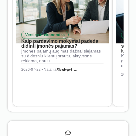
Verslas ir ekonomika
Skait
Kaip pardavimo mokymai padeda
Kaip 
didinti įmonės pajamas?
siste
konkur
Įmonės pajamų augimas dažnai siejamas
su didesniu klientų srautu, aktyvesne
Konkure
reklama, naujų…
geresnė
didesn
2026-07-22 • Natalija
Skaityti →
2026-07-