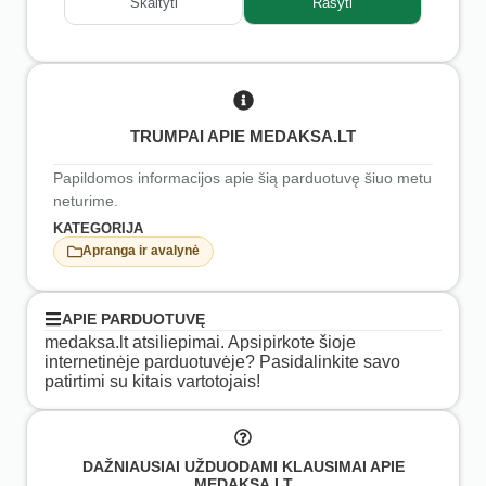
Skaityti
Rašyti
TRUMPAI APIE MEDAKSA.LT
Papildomos informacijos apie šią parduotuvę šiuo metu
neturime.
KATEGORIJA
Apranga ir avalynė
APIE PARDUOTUVĘ
medaksa.lt atsiliepimai. Apsipirkote šioje
internetinėje parduotuvėje? Pasidalinkite savo
patirtimi su kitais vartotojais!
DAŽNIAUSIAI UŽDUODAMI KLAUSIMAI APIE
MEDAKSA.LT