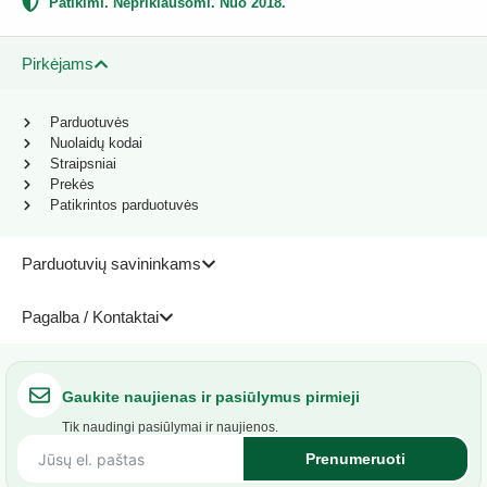
Patikimi. Nepriklausomi. Nuo 2018.
Pirkėjams
Parduotuvės
Nuolaidų kodai
Straipsniai
Prekės
Patikrintos parduotuvės
Parduotuvių savininkams
Pagalba / Kontaktai
Gaukite naujienas ir pasiūlymus pirmieji
Tik naudingi pasiūlymai ir naujienos.
Prenumeruoti