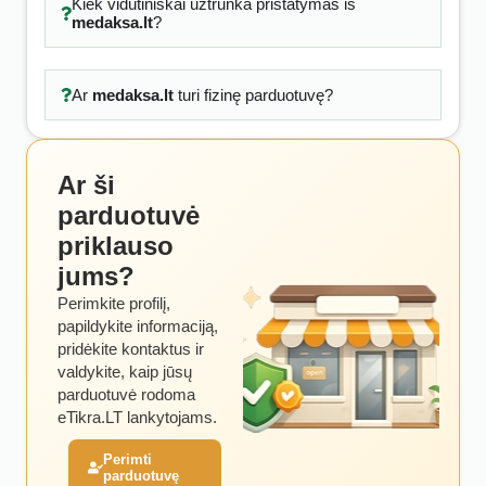
Kiek vidutiniškai užtrunka pristatymas iš
medaksa.lt
?
Ar
medaksa.lt
turi fizinę parduotuvę?
Ar ši
parduotuvė
priklauso
jums?
Perimkite profilį,
papildykite informaciją,
pridėkite kontaktus ir
valdykite, kaip jūsų
parduotuvė rodoma
eTikra.LT lankytojams.
Perimti
parduotuvę