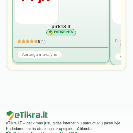
pirk13.lt
PATIKRINTA
Dar nėra at
5
(1)
Rašyti p
Apranga ir avalynė
Aprang
eTikra.LT – patikimas jūsų gidas internetinių parduotuvių pasaulyje.
Padedame rinktis atsakingai ir apsipirkti užtikrintai.