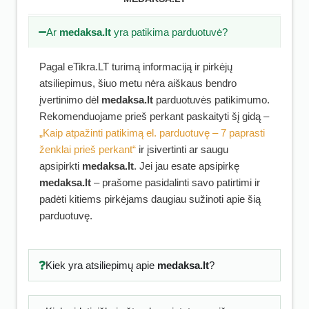
Ar
medaksa.lt
yra patikima parduotuvė?
Pagal eTikra.LT turimą informaciją ir pirkėjų
atsiliepimus, šiuo metu nėra aiškaus bendro
įvertinimo dėl
medaksa.lt
parduotuvės patikimumo.
Rekomenduojame prieš perkant paskaityti šį gidą –
„Kaip atpažinti patikimą el. parduotuvę – 7 paprasti
ženklai prieš perkant“
ir įsivertinti ar saugu
apsipirkti
medaksa.lt
. Jei jau esate apsipirkę
medaksa.lt
– prašome pasidalinti savo patirtimi ir
padėti kitiems pirkėjams daugiau sužinoti apie šią
parduotuvę.
Kiek yra atsiliepimų apie
medaksa.lt
?