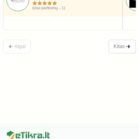
(viso įvertinimų – 1)
Grožis ir sveikata
Gro
Atgal
Kitas