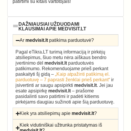
patirtimi su kitais vartotojais!
DAŽNIAUSIAI UŽDUODAMI
KLAUSIMAI APIE MEDVISIT.LT
Ar
medvisit.lt
patikima parduotuvė?
Pagal eTikra.LT turimą informaciją ir pirkėjų
atsiliepimus, šiuo metu nėra aiškaus bendro
įvertinimo dėl
medvisit.lt
parduotuvės
patikimumo. Rekomenduojame prieš perkant
paskaityti šį gidą –
„Kaip atpažinti patikimą el.
parduotuvę – 7 paprasti ženklai prieš perkant“
ir
įsivertinti ar saugu apsipirkti
medvisit.lt
. Jei jau
esate apsipirkę
medvisit.lt
– prašome
pasidalinti savo patirtimi ir padėti kitiems
pirkėjams daugiau sužinoti apie šią parduotuvę.
Kiek yra atsiliepimų apie
medvisit.lt
?
Kiek vidutiniškai užtrunka pristatymas iš
medvisit.lt
?