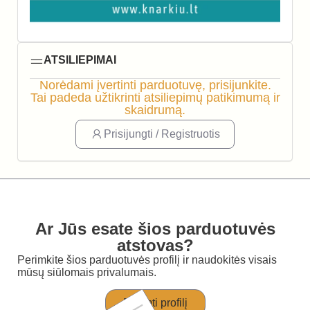
ATSILIEPIMAI
Norėdami įvertinti parduotuvę, prisijunkite.
Tai padeda užtikrinti atsiliepimų patikimumą ir
skaidrumą.
Prisijungti / Registruotis
Ar Jūs esate šios parduotuvės
atstovas?
Perimkite šios parduotuvės profilį ir naudokitės visais
mūsų siūlomais privalumais.
Perimti profilį