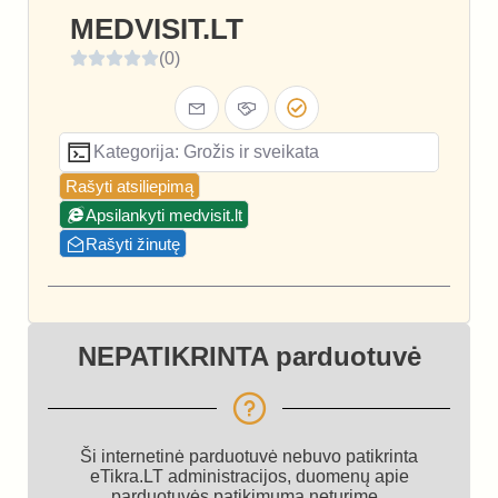
MEDVISIT.LT
(0)
Kategorija: Grožis ir sveikata
Rašyti atsiliepimą
Apsilankyti medvisit.lt
Rašyti žinutę
NEPATIKRINTA parduotuvė
Ši internetinė parduotuvė nebuvo patikrinta
eTikra.LT administracijos, duomenų apie
parduotuvės patikimumą neturime.