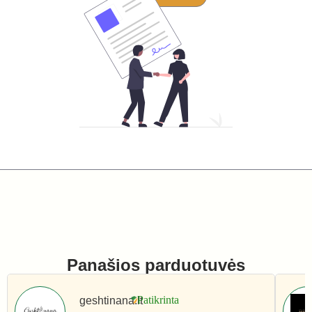
Panašios parduotuvės
geshtinana.lt