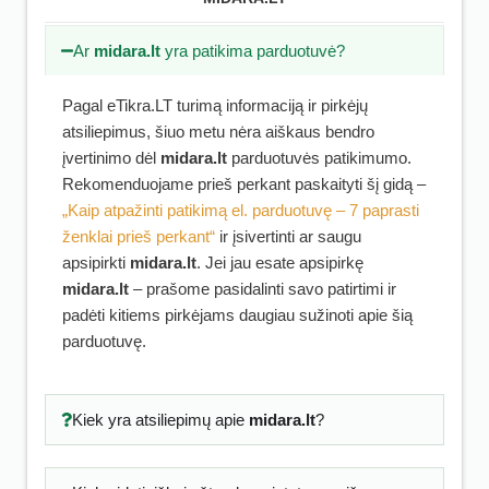
Ar
midara.lt
yra patikima parduotuvė?
Pagal eTikra.LT turimą informaciją ir pirkėjų
atsiliepimus, šiuo metu nėra aiškaus bendro
įvertinimo dėl
midara.lt
parduotuvės patikimumo.
Rekomenduojame prieš perkant paskaityti šį gidą –
„Kaip atpažinti patikimą el. parduotuvę – 7 paprasti
ženklai prieš perkant“
ir įsivertinti ar saugu
apsipirkti
midara.lt
. Jei jau esate apsipirkę
midara.lt
– prašome pasidalinti savo patirtimi ir
padėti kitiems pirkėjams daugiau sužinoti apie šią
parduotuvę.
Kiek yra atsiliepimų apie
midara.lt
?