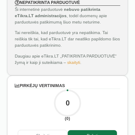
NEPATIKRINTA PARDUOTUVĖ
Ši internetinė parduotuvė
nebuvo patikrinta
eTikra.LT administracijos
, todėl duomenų apie
parduotuvės patikimumą šiuo metu neturime.
Tai nereiškia, kad parduotuvė yra nepatikima. Tai
reiškia tik tai, kad eTikra.LT dar neatliko papildomo šios
parduotuvės patikrinimo.
Daugiau apie eTikra.LT „PATIKRINTA PARDUOTUVĖ“
žymą ir kaip ji suteikiama –
skaityti
.
PIRKĖJŲ VERTINIMAS
0
(0)