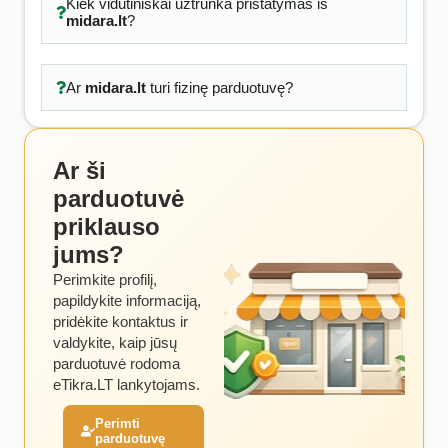
Kiek vidutiniškai užtrunka pristatymas iš
midara.lt
?
Ar
midara.lt
turi fizinę parduotuvę?
Ar ši
parduotuvė
priklauso
jums?
Perimkite profilį,
papildykite informaciją,
pridėkite kontaktus ir
valdykite, kaip jūsų
parduotuvė rodoma
eTikra.LT lankytojams.
Perimti
parduotuvę