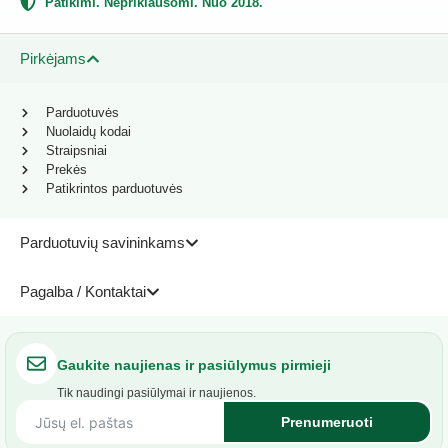
Patikimi. Nepriklausomi. Nuo 2018.
Pirkėjams
Parduotuvės
Nuolaidų kodai
Straipsniai
Prekės
Patikrintos parduotuvės
Parduotuvių savininkams
Pagalba / Kontaktai
Gaukite naujienas ir pasiūlymus pirmieji
Tik naudingi pasiūlymai ir naujienos.
Prenumeruoti