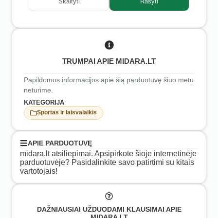
Skaityti
Rašyti
TRUMPAI APIE MIDARA.LT
Papildomos informacijos apie šią parduotuvę šiuo metu
neturime.
KATEGORIJA
Sportas ir laisvalaikis
APIE PARDUOTUVĘ
midara.lt atsiliepimai. Apsipirkote šioje internetinėje
parduotuvėje? Pasidalinkite savo patirtimi su kitais
vartotojais!
DAŽNIAUSIAI UŽDUODAMI KLAUSIMAI APIE
MIDARA.LT