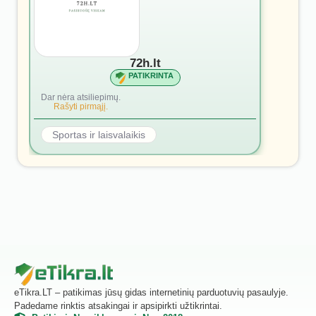
72h.lt
PATIKRINTA
Dar nėra atsiliepimų.
Rašyti pirmąjį.
Sportas ir laisvalaikis
eTikra.LT – patikimas jūsų gidas internetinių parduotuvių pasaulyje.
Padedame rinktis atsakingai ir apsipirkti užtikrintai.