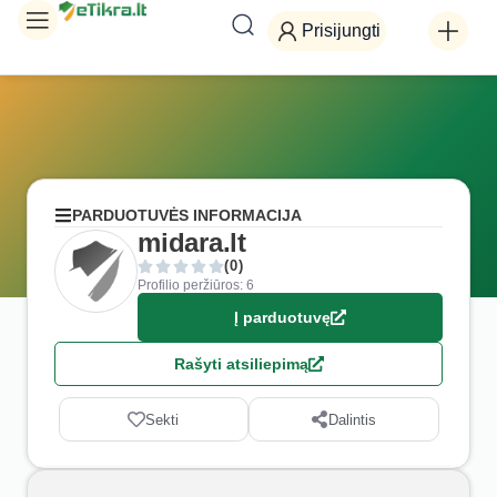
Prisijungti
PARDUOTUVĖS INFORMACIJA
midara.lt
(0)
Profilio peržiūros: 6
Į parduotuvę
Rašyti atsiliepimą
Sekti
Dalintis