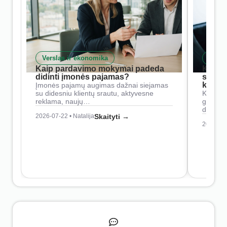
Verslas ir ekonomika
Skait
Kaip pardavimo mokymai padeda
Kaip 
didinti įmonės pajamas?
siste
konkur
Įmonės pajamų augimas dažnai siejamas
su didesniu klientų srautu, aktyvesne
Konkure
reklama, naujų…
geresnė
didesn
2026-07-22 • Natalija
Skaityti →
2026-07-