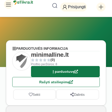
Prisijungti
PARDUOTUVĖS INFORMACIJA
minimalline.lt
(0)
Profilio peržiūros: 8
Į parduotuvę
Rašyti atsiliepimą
Sekti
Dalintis