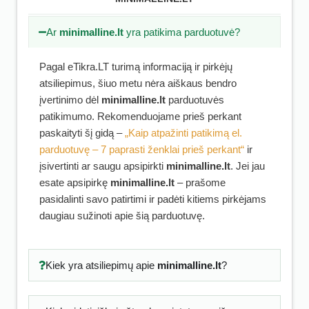
Ar
minimalline.lt
yra patikima parduotuvė?
Pagal eTikra.LT turimą informaciją ir pirkėjų
atsiliepimus, šiuo metu nėra aiškaus bendro
įvertinimo dėl
minimalline.lt
parduotuvės
patikimumo. Rekomenduojame prieš perkant
paskaityti šį gidą –
„Kaip atpažinti patikimą el.
parduotuvę – 7 paprasti ženklai prieš perkant“
ir
įsivertinti ar saugu apsipirkti
minimalline.lt
. Jei jau
esate apsipirkę
minimalline.lt
– prašome
pasidalinti savo patirtimi ir padėti kitiems pirkėjams
daugiau sužinoti apie šią parduotuvę.
Kiek yra atsiliepimų apie
minimalline.lt
?