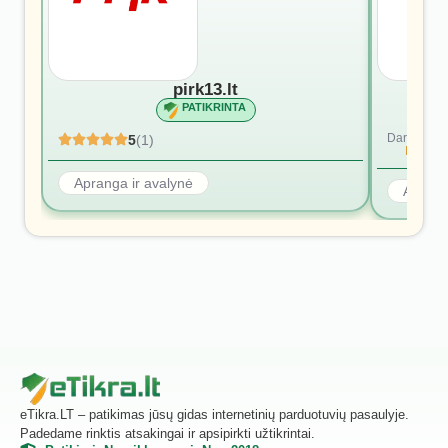
pirk13.lt
PATIKRINTA
Dar nėra at
5
(1)
Rašyti p
Apranga ir avalynė
Aprang
eTikra.LT – patikimas jūsų gidas internetinių parduotuvių pasaulyje.
Padedame rinktis atsakingai ir apsipirkti užtikrintai.