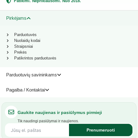
Patikimi. Nepriklausomi. Nuo 2018.
Pirkėjams
Parduotuvės
Nuolaidų kodai
Straipsniai
Prekės
Patikrintos parduotuvės
Parduotuvių savininkams
Pagalba / Kontaktai
Gaukite naujienas ir pasiūlymus pirmieji
Tik naudingi pasiūlymai ir naujienos.
Prenumeruoti