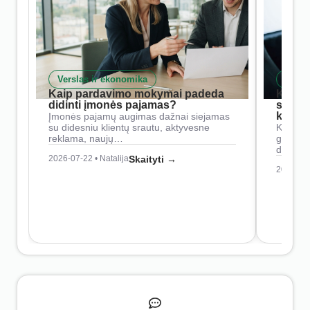
Verslas ir ekonomika
Skait
Kaip pardavimo mokymai padeda
Kaip 
didinti įmonės pajamas?
siste
konkur
Įmonės pajamų augimas dažnai siejamas
su didesniu klientų srautu, aktyvesne
Konkure
reklama, naujų…
geresnė
didesn
2026-07-22 • Natalija
Skaityti →
2026-07-