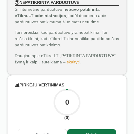
NEPATIKRINTA PARDUOTUVĖ
Ši internetinė parduotuvė
nebuvo patikrinta
eTikra.LT administracijos
, todėl duomenų apie
parduotuvės patikimumą šiuo metu neturime.
Tai nereiškia, kad parduotuvė yra nepatikima. Tai
reiškia tik tai, kad eTikra.LT dar neatliko papildomo šios
parduotuvės patikrinimo.
Daugiau apie eTikra.LT „PATIKRINTA PARDUOTUVĖ“
žymą ir kaip ji suteikiama –
skaityti
.
PIRKĖJŲ VERTINIMAS
0
(0)