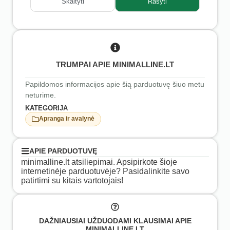
Skaityti
Rašyti
TRUMPAI APIE MINIMALLINE.LT
Papildomos informacijos apie šią parduotuvę šiuo metu
neturime.
KATEGORIJA
Apranga ir avalynė
APIE PARDUOTUVĘ
minimalline.lt atsiliepimai. Apsipirkote šioje
internetinėje parduotuvėje? Pasidalinkite savo
patirtimi su kitais vartotojais!
DAŽNIAUSIAI UŽDUODAMI KLAUSIMAI APIE
MINIMALLINE.LT