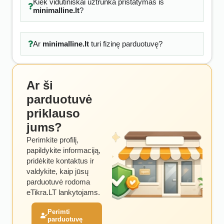
Kiek vidutiniškai užtrunka pristatymas iš
minimalline.lt
?
Ar
minimalline.lt
turi fizinę parduotuvę?
Ar ši
parduotuvė
priklauso
jums?
Perimkite profilį,
papildykite informaciją,
pridėkite kontaktus ir
valdykite, kaip jūsų
parduotuvė rodoma
eTikra.LT lankytojams.
Perimti
parduotuvę