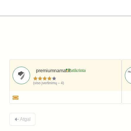
premiumnamai.lt
(viso įvertinimų – 4)
Elektronika ir technika
Atgal