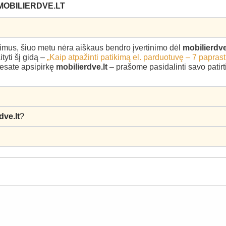
MOBILIERDVE.LT
epimus, šiuo metu nėra aiškaus bendro įvertinimo dėl
mobilierdve
yti šį gidą –
„Kaip atpažinti patikimą el. parduotuvę – 7 paprast
u esate apsipirkę
mobilierdve.lt
– prašome pasidalinti savo patirti
dve.lt
?