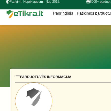
Patikimi. Nepriklausomi. Nuo 2018.
6000+ parduot
Pagrindinis
Patikimos parduot
PARDUOTUVĖS INFORMACIJA