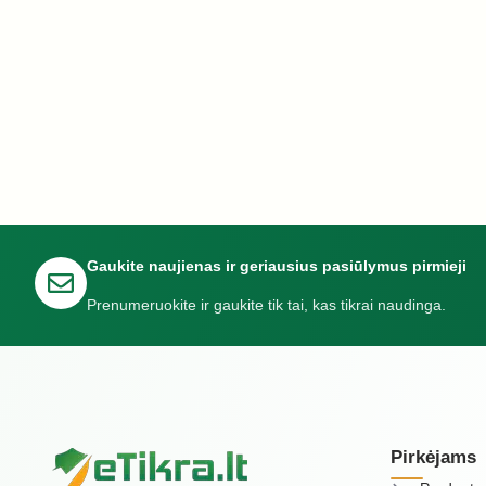
Gaukite naujienas ir geriausius pasiūlymus pirmieji
Prenumeruokite ir gaukite tik tai, kas tikrai naudinga.
Pirkėjams