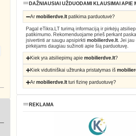
DAŽNIAUSIAI UŽDUODAMI KLAUSIMAI APIE 
Ar
mobilierdve.lt
patikima parduotuvė?
Pagal eTikra.LT turimą informaciją ir pirkėjų atsili
patikimumo. Rekomenduojame prieš perkant paskait
įsivertinti ar saugu apsipirkti
mobilierdve.lt
. Jei ja
pirkėjams daugiau sužinoti apie šią parduotuvę.
Kiek yra atsiliepimų apie
mobilierdve.lt
?
Kiek vidutiniškai užtrunka pristatymas iš
mobilier
Ar
mobilierdve.lt
turi fizinę parduotuvę?
REKLAMA