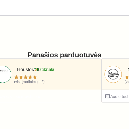
Panašios parduotuvės
Houstera.lt
(viso įvertinimų – 2)
(v
Elektronika ir technika
Audio tec