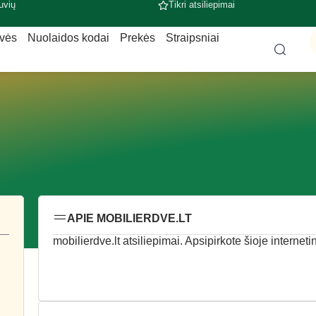
uvių
Tikri atsiliepimai
uvės
Nuolaidos kodai
Prekės
Straipsniai
APIE MOBILIERDVE.LT
mobilierdve.lt atsiliepimai. Apsipirkote šioje internet