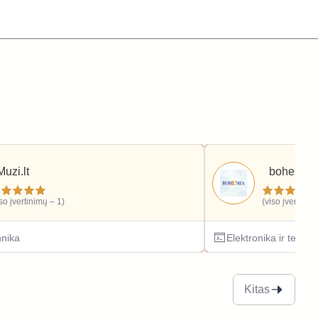
Muzi.lt
bohemia.l
iso įvertinimų – 1)
(viso įvertinim
hnika
Elektronika ir techni
Kitas