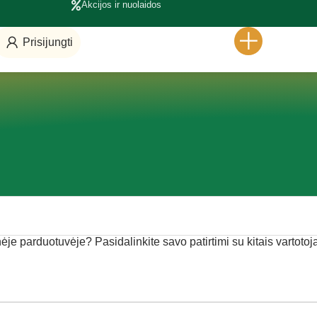
Akcijos ir nuolaidos
Prisijungti
inėje parduotuvėje? Pasidalinkite savo patirtimi su kitais vartotoja