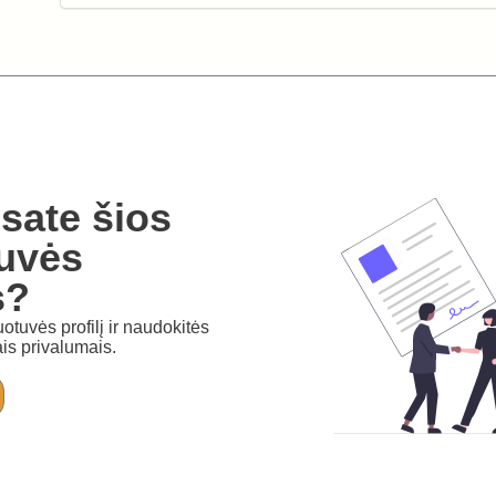
sate šios
uvės
s?
otuvės profilį ir naudokitės
is privalumais.