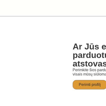
Ar Jūs e
parduot
atstova
Perimkite šios pardu
visais mūsų siūloma
Perimti profilį