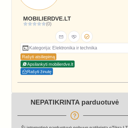
MOBILIERDVE.LT
(0)
Kategorija: Elektronika ir technika
Rašyti atsiliepimą
Apsilankyti mobilierdve.lt
Rašyti žinutę
NEPATIKRINTA parduotuvė
Ši internetinė parduotuvė nebuvo patikrinta eTikra.LT