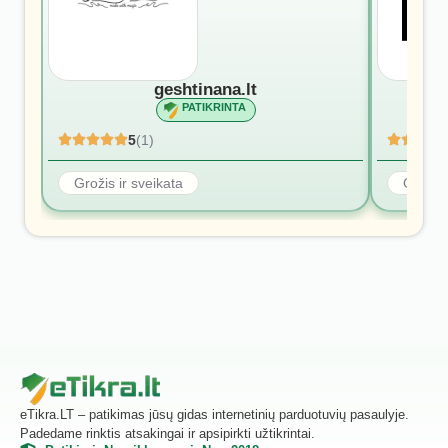
geshtinana.lt
PATIKRINTA
5
(1)
Grožis ir sveikata
Grožis 
eTikra.LT – patikimas jūsų gidas internetinių parduotuvių pasaulyje.
Padedame rinktis atsakingai ir apsipirkti užtikrintai.