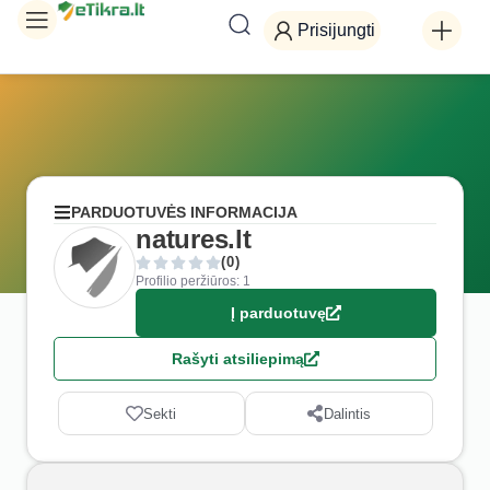
Prisijungti
PARDUOTUVĖS INFORMACIJA
natures.lt
(0)
Profilio peržiūros: 1
Į parduotuvę
Rašyti atsiliepimą
Sekti
Dalintis