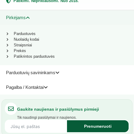
Patikimi. Nepriklausomi. Nuo 2018.
Pirkėjams
Parduotuvės
Nuolaidų kodai
Straipsniai
Prekės
Patikrintos parduotuvės
Parduotuvių savininkams
Pagalba / Kontaktai
Gaukite naujienas ir pasiūlymus pirmieji
Tik naudingi pasiūlymai ir naujienos.
Prenumeruoti