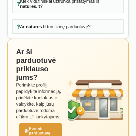
Kiek vidutiniškai užtrunka pristatymas iš
natures.lt
?
Ar
natures.lt
turi fizinę parduotuvę?
Ar ši
parduotuvė
priklauso
jums?
Perimkite profilį,
papildykite informaciją,
pridėkite kontaktus ir
valdykite, kaip jūsų
parduotuvė rodoma
eTikra.LT lankytojams.
Perimti
parduotuvę