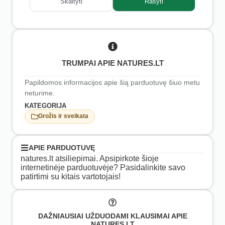
Skaityti
Rašyti
TRUMPAI APIE NATURES.LT
Papildomos informacijos apie šią parduotuvę šiuo metu
neturime.
KATEGORIJA
Grožis ir sveikata
APIE PARDUOTUVĘ
natures.lt atsiliepimai. Apsipirkote šioje
internetinėje parduotuvėje? Pasidalinkite savo
patirtimi su kitais vartotojais!
DAŽNIAUSIAI UŽDUODAMI KLAUSIMAI APIE
NATURES.LT