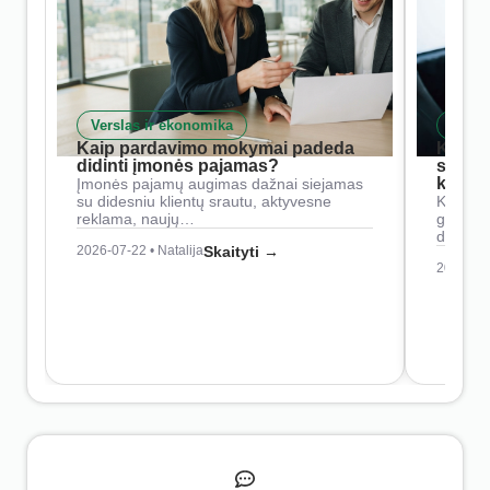
Verslas ir ekonomika
Skait
Kaip pardavimo mokymai padeda
Kaip 
didinti įmonės pajamas?
siste
konkur
Įmonės pajamų augimas dažnai siejamas
su didesniu klientų srautu, aktyvesne
Konkure
reklama, naujų…
geresnė
didesn
2026-07-22 • Natalija
Skaityti →
2026-07-