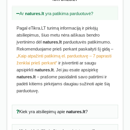
Ar
natures.lt
yra patikima parduotuvė?
Pagal eTikra.LT turimą informaciją ir pirkėjų
atsiliepimus, šiuo metu nėra aiškaus bendro
įvertinimo dėl
natures.lt
parduotuvės patikimumo.
Rekomenduojame prieš perkant paskaityti šį gidą –
„Kaip atpažinti patikimą el. parduotuvę – 7 paprasti
ženklai prieš perkant“
ir įsivertinti ar saugu
apsipirkti
natures.lt
. Jei jau esate apsipirkę
natures.lt
– prašome pasidalinti savo patirtimi ir
padėti kitiems pirkėjams daugiau sužinoti apie šią
parduotuvę.
Kiek yra atsiliepimų apie
natures.lt
?