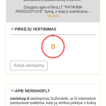
Daugiau apie eTikra.LT “PATIKIMA
PARDUOTUVĖ” žymą, ir kaip ji suteikiama –
skaityti
.
PIRKĖJŲ VERTINIMAS
0
Rašyti atsiliepimą
APIE NERISHOP.LT
nerishop.lt
atsiliepimai.Sužinokite, ar ši internetinė
parduotuvė patikima, kaip ją vertina pirkėjai ir kokią