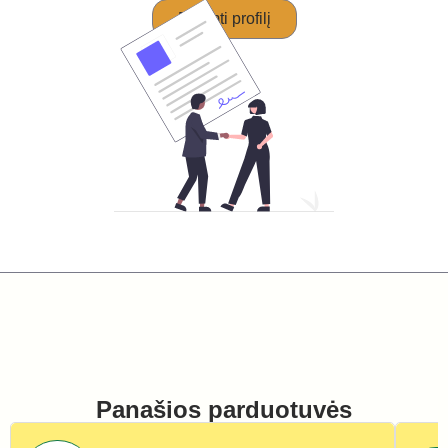
Perimti profilį
Panašios parduotuvės