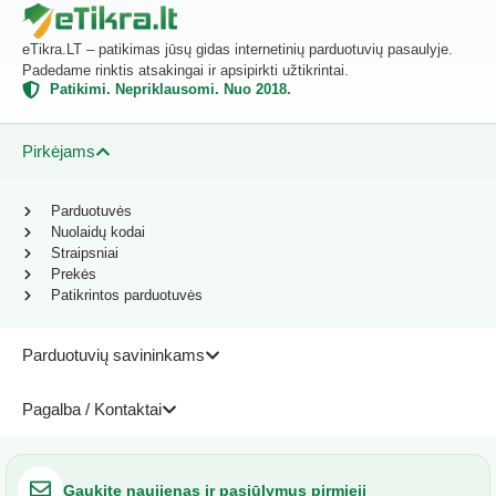
eTikra.LT – patikimas jūsų gidas internetinių parduotuvių pasaulyje.
Padedame rinktis atsakingai ir apsipirkti užtikrintai.
Patikimi. Nepriklausomi. Nuo 2018.
Pirkėjams
Parduotuvės
Nuolaidų kodai
Straipsniai
Prekės
Patikrintos parduotuvės
Parduotuvių savininkams
Pagalba / Kontaktai
Gaukite naujienas ir pasiūlymus pirmieji