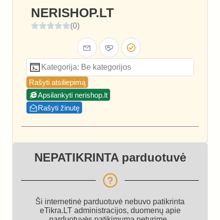
NERISHOP.LT
(0)
Kategorija: Be kategorijos
Rašyti atsiliepimą
Apsilankyti nerishop.lt
Rašyti žinutę
NEPATIKRINTA parduotuvė
Ši internetinė parduotuvė nebuvo patikrinta
eTikra.LT administracijos, duomenų apie
parduotuvės patikimumą neturime.