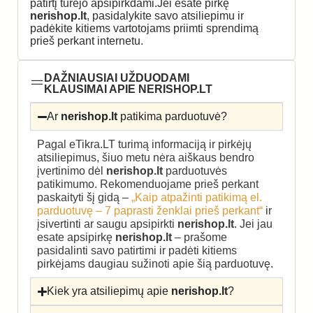
patirtį turėjo apsipirkdami.Jei esate pirkę
nerishop.lt
, pasidalykite savo atsiliepimu ir
padėkite kitiems vartotojams priimti sprendimą
prieš perkant internetu.
DAŽNIAUSIAI UŽDUODAMI
KLAUSIMAI APIE NERISHOP.LT
Ar
nerishop.lt
patikima parduotuvė?
Pagal eTikra.LT turimą informaciją ir pirkėjų
atsiliepimus, šiuo metu nėra aiškaus bendro
įvertinimo dėl
nerishop.lt
parduotuvės
patikimumo. Rekomenduojame prieš perkant
paskaityti šį gidą –
„Kaip atpažinti patikimą el.
parduotuvę – 7 paprasti ženklai prieš perkant“
ir
įsivertinti ar saugu apsipirkti
nerishop.lt
. Jei jau
esate apsipirkę
nerishop.lt
– prašome
pasidalinti savo patirtimi ir padėti kitiems
pirkėjams daugiau sužinoti apie šią parduotuvę.
Kiek yra atsiliepimų apie
nerishop.lt
?