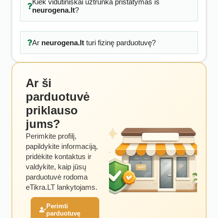
Kiek vidutiniškai užtrunka pristatymas iš
neurogena.lt
?
Ar
neurogena.lt
turi fizinę parduotuvę?
Ar ši
parduotuvė
priklauso
jums?
Perimkite profilį,
papildykite informaciją,
pridėkite kontaktus ir
valdykite, kaip jūsų
parduotuvė rodoma
eTikra.LT lankytojams.
Perimti
parduotuvę