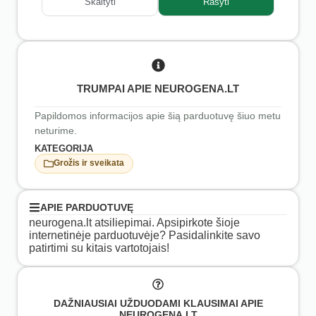
Skaityti
Rašyti
TRUMPAI APIE NEUROGENA.LT
Papildomos informacijos apie šią parduotuvę šiuo metu
neturime.
KATEGORIJA
Grožis ir sveikata
APIE PARDUOTUVĘ
neurogena.lt atsiliepimai. Apsipirkote šioje
internetinėje parduotuvėje? Pasidalinkite savo
patirtimi su kitais vartotojais!
DAŽNIAUSIAI UŽDUODAMI KLAUSIMAI APIE
NEUROGENA.LT