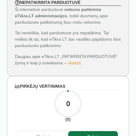
NEPATIKRINTA PARDUOTUVĖ
Ši internetinė parduotuvė
nebuvo patikrinta
eTikra.LT administracijos
, todėl duomenų apie
parduotuvės patikimumą šiuo metu neturime.
Tai nereiškia, kad parduotuvė yra nepatikima. Tai
reiškia tik tai, kad eTikra.LT dar neatliko papildomo šios
parduotuvės patikrinimo.
Daugiau apie eTikra.LT „PATIKRINTA PARDUOTUVĖ“
žymą ir kaip ji suteikiama –
skaityti
.
PIRKĖJŲ VERTINIMAS
0
(0)