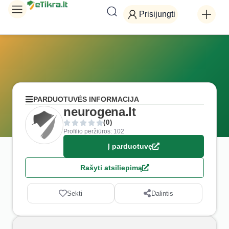
Prisijungti
PARDUOTUVĖS INFORMACIJA
neurogena.lt
(0)
Profilio peržiūros: 102
Į parduotuvę
Rašyti atsiliepimą
Sekti
Dalintis