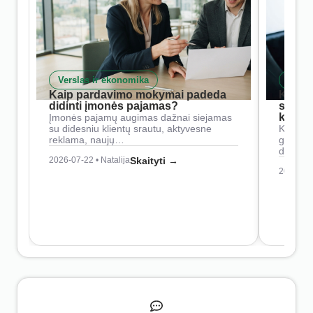
Verslas ir ekonomika
Skait
Kaip pardavimo mokymai padeda
Kaip 
didinti įmonės pajamas?
siste
konkur
Įmonės pajamų augimas dažnai siejamas
su didesniu klientų srautu, aktyvesne
Konkure
reklama, naujų…
geresnė
didesn
2026-07-22 • Natalija
Skaityti →
2026-07-