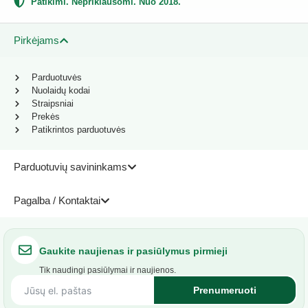
Patikimi. Nepriklausomi. Nuo 2018.
Pirkėjams
Parduotuvės
Nuolaidų kodai
Straipsniai
Prekės
Patikrintos parduotuvės
Parduotuvių savininkams
Pagalba / Kontaktai
Gaukite naujienas ir pasiūlymus pirmieji
Tik naudingi pasiūlymai ir naujienos.
Prenumeruoti