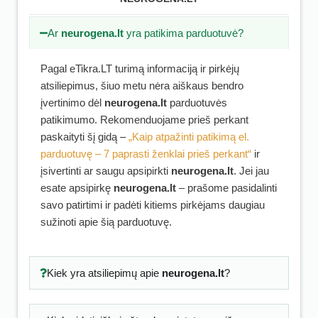
Ar
neurogena.lt
yra patikima parduotuvė?
Pagal eTikra.LT turimą informaciją ir pirkėjų
atsiliepimus, šiuo metu nėra aiškaus bendro
įvertinimo dėl
neurogena.lt
parduotuvės
patikimumo. Rekomenduojame prieš perkant
paskaityti šį gidą –
„Kaip atpažinti patikimą el.
parduotuvę – 7 paprasti ženklai prieš perkant“
ir
įsivertinti ar saugu apsipirkti
neurogena.lt
. Jei jau
esate apsipirkę
neurogena.lt
– prašome pasidalinti
savo patirtimi ir padėti kitiems pirkėjams daugiau
sužinoti apie šią parduotuvę.
Kiek yra atsiliepimų apie
neurogena.lt
?