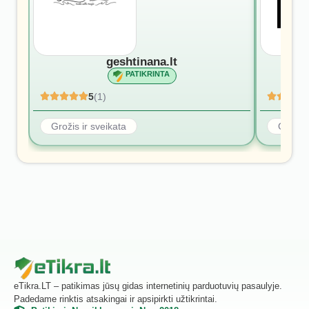
geshtinana.lt
PATIKRINTA
5
(1)
Grožis ir sveikata
Grožis 
eTikra.LT – patikimas jūsų gidas internetinių parduotuvių pasaulyje.
Padedame rinktis atsakingai ir apsipirkti užtikrintai.