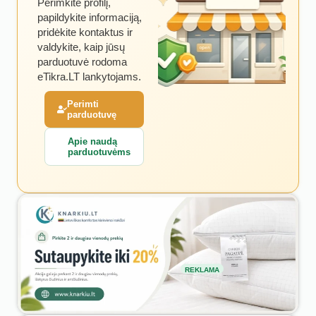
Perimkite profilį,
papildykite informaciją,
pridėkite kontaktus ir
valdykite, kaip jūsų
parduotuvė rodoma
eTikra.LT lankytojams.
Perimti
parduotuvę
Apie naudą
parduotuvėms
REKLAMA