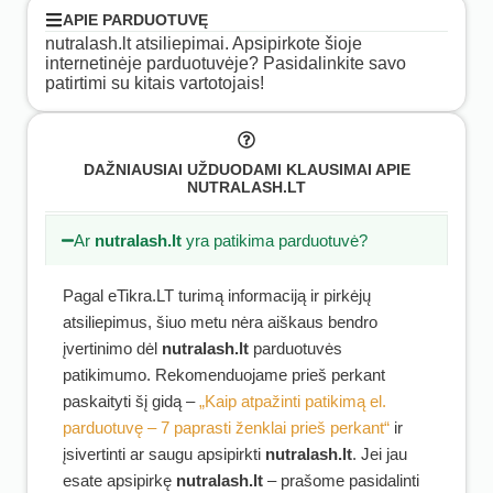
APIE PARDUOTUVĘ
nutralash.lt atsiliepimai. Apsipirkote šioje
internetinėje parduotuvėje? Pasidalinkite savo
patirtimi su kitais vartotojais!
DAŽNIAUSIAI UŽDUODAMI KLAUSIMAI APIE
NUTRALASH.LT
Ar
nutralash.lt
yra patikima parduotuvė?
Pagal eTikra.LT turimą informaciją ir pirkėjų
atsiliepimus, šiuo metu nėra aiškaus bendro
įvertinimo dėl
nutralash.lt
parduotuvės
patikimumo. Rekomenduojame prieš perkant
paskaityti šį gidą –
„Kaip atpažinti patikimą el.
parduotuvę – 7 paprasti ženklai prieš perkant“
ir
įsivertinti ar saugu apsipirkti
nutralash.lt
. Jei jau
esate apsipirkę
nutralash.lt
– prašome pasidalinti