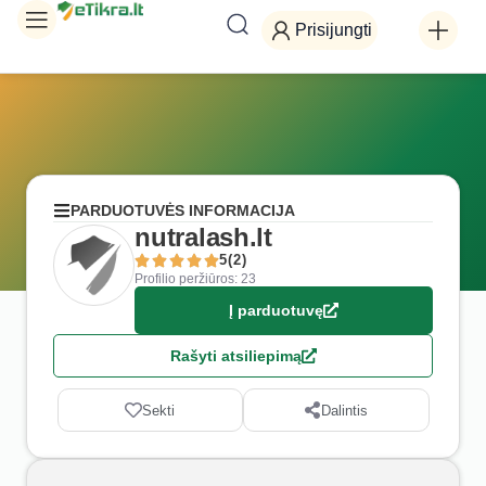
Prisijungti
PARDUOTUVĖS INFORMACIJA
nutralash.lt
5(2)
Profilio peržiūros: 23
Į parduotuvę
Rašyti atsiliepimą
Sekti
Dalintis