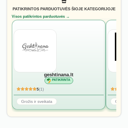
PATIKRINTOS PARDUOTUVĖS ŠIOJE KATEGORIJOJE
Visos patikrintos parduotuvės →
geshtinana.lt
PATIKRINTA
5
(1)
Grožis ir sveikata
Grožis 