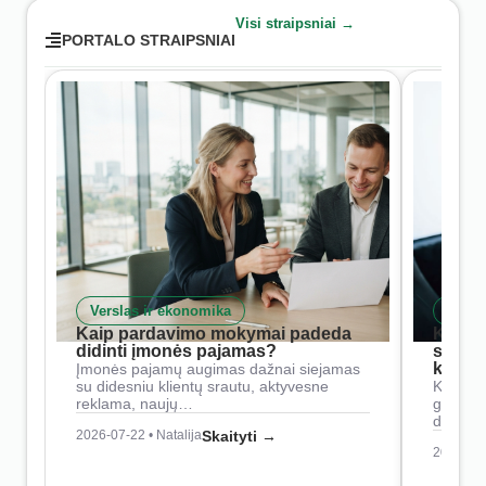
Visi straipsniai →
PORTALO STRAIPSNIAI
Verslas ir ekonomika
Skait
Kaip pardavimo mokymai padeda
Kaip 
didinti įmonės pajamas?
siste
konkur
Įmonės pajamų augimas dažnai siejamas
su didesniu klientų srautu, aktyvesne
Konkure
reklama, naujų…
geresnė
didesn
2026-07-22 • Natalija
Skaityti →
2026-07-