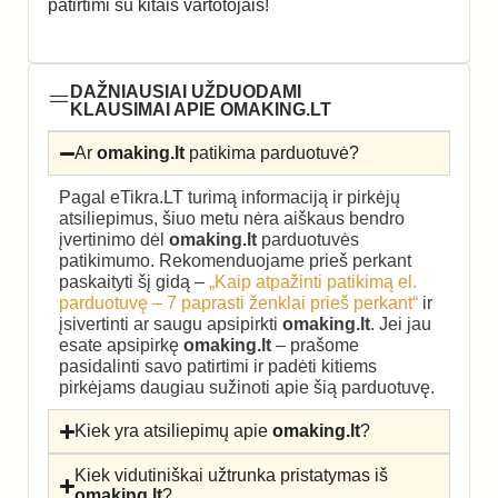
patirtimi su kitais vartotojais!
DAŽNIAUSIAI UŽDUODAMI
KLAUSIMAI APIE OMAKING.LT
Ar
omaking.lt
patikima parduotuvė?
Pagal eTikra.LT turimą informaciją ir pirkėjų
atsiliepimus, šiuo metu nėra aiškaus bendro
įvertinimo dėl
omaking.lt
parduotuvės
patikimumo. Rekomenduojame prieš perkant
paskaityti šį gidą –
„Kaip atpažinti patikimą el.
parduotuvę – 7 paprasti ženklai prieš perkant“
ir
įsivertinti ar saugu apsipirkti
omaking.lt
. Jei jau
esate apsipirkę
omaking.lt
– prašome
pasidalinti savo patirtimi ir padėti kitiems
pirkėjams daugiau sužinoti apie šią parduotuvę.
Kiek yra atsiliepimų apie
omaking.lt
?
Kiek vidutiniškai užtrunka pristatymas iš
omaking.lt
?