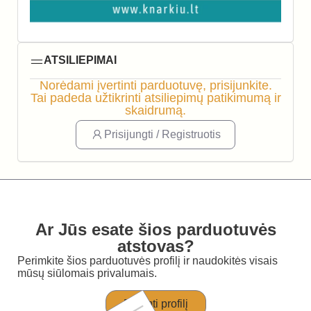
ATSILIEPIMAI
Norėdami įvertinti parduotuvę, prisijunkite.
Tai padeda užtikrinti atsiliepimų patikimumą ir
skaidrumą.
Prisijungti / Registruotis
Ar Jūs esate šios parduotuvės
atstovas?
Perimkite šios parduotuvės profilį ir naudokitės visais
mūsų siūlomais privalumais.
Perimti profilį