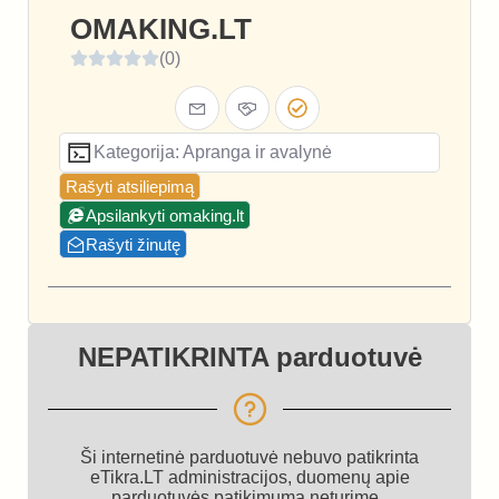
OMAKING.LT
(0)
Kategorija: Apranga ir avalynė
Rašyti atsiliepimą
Apsilankyti omaking.lt
Rašyti žinutę
NEPATIKRINTA parduotuvė
Ši internetinė parduotuvė nebuvo patikrinta
eTikra.LT administracijos, duomenų apie
parduotuvės patikimumą neturime.