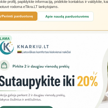
kite profilį, papildykite informaciją, pridėkite kontaktus ir valdykite, ka
otuvė rodoma eTikra.LT lankytojams.
Perimti parduotuvę
Apie naudą parduotuvėms
LAMA