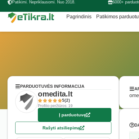
Patikimi. Nepriklausomi. Nuo 2018.
6000+ parduot
Pagrindinis
Patikimos parduot
PARDUOTUVĖS INFORMACIJA
A
omedita.lt
omed
5(2)
Profilio peržiūros: 19
Į parduotuvę
D
Rašyti atsiliepimą