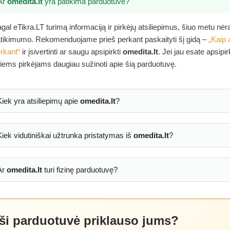
Ar
omedita.lt
yra patikima parduotuvė?
gal eTikra.LT turimą informaciją ir pirkėjų atsiliepimus, šiuo metu nė
tikimumo. Rekomenduojame prieš perkant paskaityti šį gidą –
„Kaip 
rkant“
ir įsivertinti ar saugu apsipirkti
omedita.lt
. Jei jau esate apsipi
tiems pirkėjams daugiau sužinoti apie šią parduotuvę.
Kiek yra atsiliepimų apie
omedita.lt
?
Kiek vidutiniškai užtrunka pristatymas iš
omedita.lt
?
Ar
omedita.lt
turi fizinę parduotuvę?
 ši parduotuvė priklauso jums?