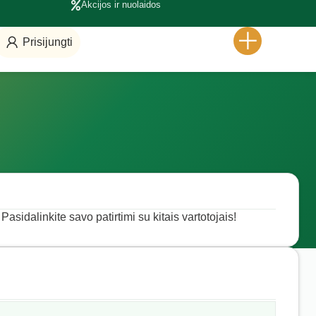
Akcijos ir nuolaidos
Prisijungti
Pasidalinkite savo patirtimi su kitais vartotojais!