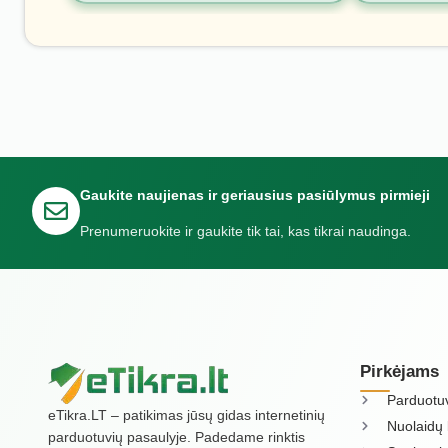
Gaukite naujienas ir geriausius pasiūlymus pirmieji
Prenumeruokite ir gaukite tik tai, kas tikrai naudinga.
Pirkėjams
Parduotu
eTikra.LT – patikimas jūsų gidas internetinių
Nuolaidų 
parduotuvių pasaulyje. Padedame rinktis