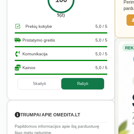
Perim
pardu
5(2)
Prekių kokybė
5,0 / 5
Pristatymo greitis
5,0 / 5
REK
Komunikacija
5,0 / 5
Kainos
5,0 / 5
Skaityti
Rašyti
TRUMPAI APIE OMEDITA.LT
Papildomos informacijos apie šią parduotuvę
šiuo metu neturime.