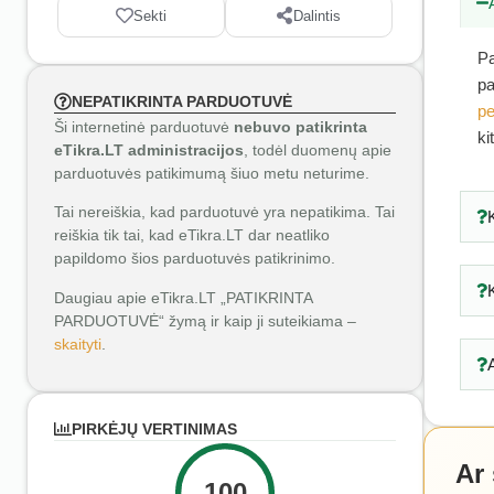
Sekti
Dalintis
Pa
pa
NEPATIKRINTA PARDUOTUVĖ
pe
Ši internetinė parduotuvė
nebuvo patikrinta
ki
eTikra.LT administracijos
, todėl duomenų apie
parduotuvės patikimumą šiuo metu neturime.
Tai nereiškia, kad parduotuvė yra nepatikima. Tai
reiškia tik tai, kad eTikra.LT dar neatliko
papildomo šios parduotuvės patikrinimo.
Daugiau apie eTikra.LT „PATIKRINTA
PARDUOTUVĖ“ žymą ir kaip ji suteikiama –
skaityti
.
PIRKĖJŲ VERTINIMAS
Ar
100