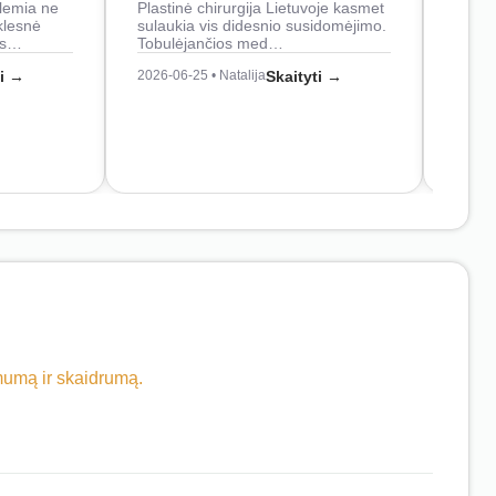
lemia ne
Plastinė chirurgija Lietuvoje kasmet
naudo
klesnė
sulaukia vis didesnio susidomėjimo.
Juos
os…
Tobulėjančios med…
2026-0
ti →
2026-06-25 • Natalija
Skaityti →
imumą ir skaidrumą.