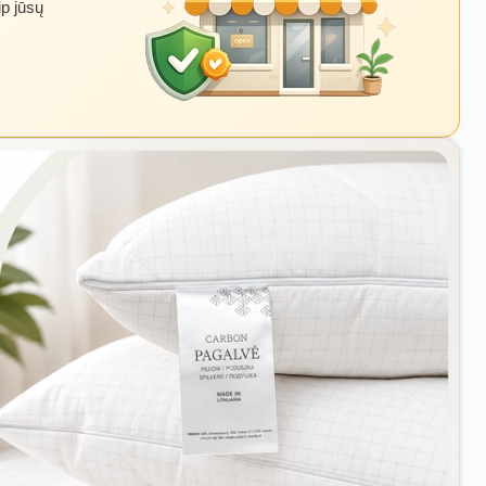
ip jūsų