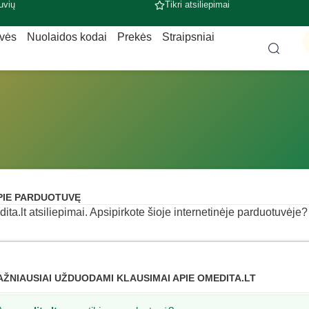
uvių
Tikri atsiliepimai
uvės
Nuolaidos kodai
Prekės
Straipsniai
PIE PARDUOTUVĘ
ita.lt atsiliepimai. Apsipirkote šioje internetinėje parduotuvėje? 
AŽNIAUSIAI UŽDUODAMI KLAUSIMAI APIE OMEDITA.LT