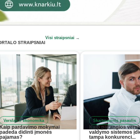
Visi straipsniai →
ORTALO STRAIPSNIAI
Verslas ir ekonomika
Skaitmeninis pasaulis
Kaip pardavimo mokymai
Kaip pažangios versl
padeda didinti įmonės
valdymo sistemos įd
pajamas?
tampa konkurenci...