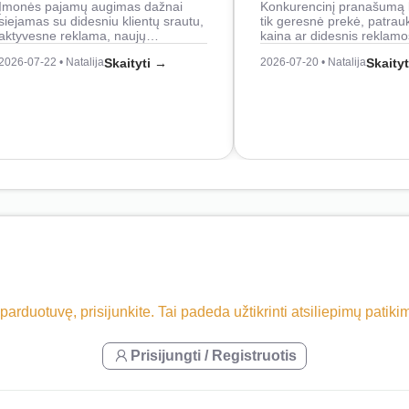
Įmonės pajamų augimas dažnai
Konkurencinį pranašumą 
siejamas su didesniu klientų srautu,
tik geresnė prekė, patrau
aktyvesne reklama, naujų…
kaina ar didesnis reklam
2026-07-22 • Natalija
Skaityti →
2026-07-20 • Natalija
Skaity
 parduotuvę, prisijunkite. Tai padeda užtikrinti atsiliepimų patik
Prisijungti / Registruotis