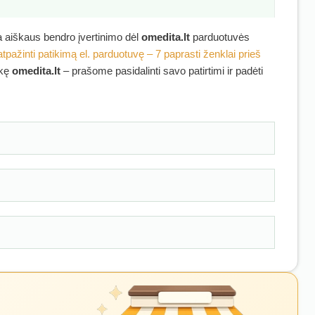
ra aiškaus bendro įvertinimo dėl
omedita.lt
parduotuvės
atpažinti patikimą el. parduotuvę – 7 paprasti ženklai prieš
rkę
omedita.lt
– prašome pasidalinti savo patirtimi ir padėti