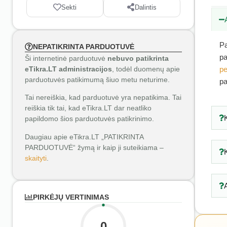
Sekti
Dalintis
Pa
NEPATIKRINTA PARDUOTUVĖ
pa
Ši internetinė parduotuvė
nebuvo patikrinta
eTikra.LT administracijos
, todėl duomenų apie
pe
parduotuvės patikimumą šiuo metu neturime.
pa
Tai nereiškia, kad parduotuvė yra nepatikima. Tai
reiškia tik tai, kad eTikra.LT dar neatliko
papildomo šios parduotuvės patikrinimo.
Daugiau apie eTikra.LT „PATIKRINTA
PARDUOTUVĖ“ žymą ir kaip ji suteikiama –
skaityti
.
PIRKĖJŲ VERTINIMAS
0