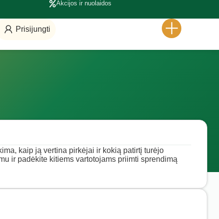
Akcijos ir nuolaidos
Prisijungti
a, kaip ją vertina pirkėjai ir kokią patirtį turėjo
imu ir padėkite kitiems vartotojams priimti sprendimą