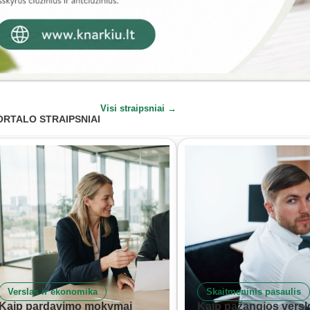
Visi straipsniai →
ORTALO STRAIPSNIAI
Verslas ir ekonomika
Skaitmeninis pasaulis
Kaip pardavimo mokymai
Kaip pažangios versl