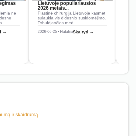
iegimas
Lietuvoje populiariausios
rank
2026 metais...
Rankš
lemia ne
Plastinė chirurgija Lietuvoje kasmet
naudo
klesnė
sulaukia vis didesnio susidomėjimo.
Juos
os…
Tobulėjančios med…
2026-0
ti →
2026-06-25 • Natalija
Skaityti →
imumą ir skaidrumą.