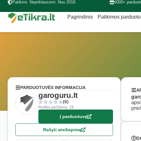
Patikimi. Nepriklausomi. Nuo 2018.
6000+ parduot
Pagrindinis
Patikimos parduot
PARDUOTUVĖS INFORMACIJA
A
garoguru.lt
garo
(0)
apsi
Profilio peržiūros: 19
prie
Į parduotuvę
Rašyti atsiliepimą
D