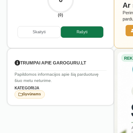
Ar
Perim
(0)
pardu
Skaityti
Rašyti
REK
TRUMPAI APIE GAROGURU.LT
Papildomos informacijos apie šią parduotuvę
šiuo metu neturime.
KATEGORIJA
Gyvūnams