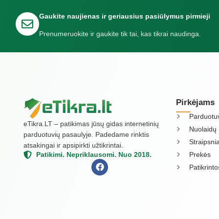
Gaukite naujienas ir geriausius pasiūlymus pirmieji
Prenumeruokite ir gaukite tik tai, kas tikrai naudinga.
Pirkėjams
Parduotu
eTikra.LT – patikimas jūsų gidas internetinių
Nuolaidų 
parduotuvių pasaulyje. Padedame rinktis
Straipsnia
atsakingai ir apsipirkti užtikrintai.
Prekės
Patikimi. Nepriklausomi. Nuo 2018.
Patikrint