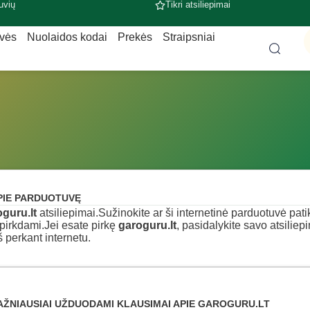
uvių
Tikri atsiliepimai
uvės
Nuolaidos kodai
Prekės
Straipsniai
PIE PARDUOTUVĘ
guru.lt
atsiliepimai.Sužinokite ar ši internetinė parduotuvė patikim
pirkdami.Jei esate pirkę
garoguru.lt
, pasidalykite savo atsiliep
š perkant internetu.
AŽNIAUSIAI UŽDUODAMI KLAUSIMAI APIE GAROGURU.LT