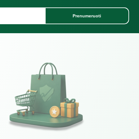
Prenumeruoti