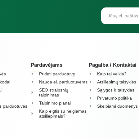
Pardavėjams
Pagalba / Kontaktai
vės
Pridėti parduotuvę
Kaip tai veikia?
kodai
Nauda el. parduotuvėms
Atsiliepimų taisyklės
i
SEO straipsnių
Sąlygos ir taisyklės
talpinimas
Privatumo politika
Talpinimo planai
os parduotuvės
Skelbiami duomenys
Kaip elgtis su neigiamas
atsiliepimais?