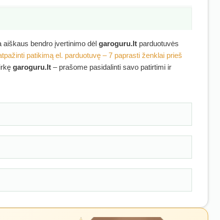
ra aiškaus bendro įvertinimo dėl
garoguru.lt
parduotuvės
atpažinti patikimą el. parduotuvę – 7 paprasti ženklai prieš
pirkę
garoguru.lt
– prašome pasidalinti savo patirtimi ir