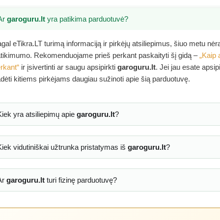
Ar
garoguru.lt
yra patikima parduotuvė?
gal eTikra.LT turimą informaciją ir pirkėjų atsiliepimus, šiuo metu nė
tikimumo. Rekomenduojame prieš perkant paskaityti šį gidą –
„Kaip 
rkant“
ir įsivertinti ar saugu apsipirkti
garoguru.lt
. Jei jau esate apsi
dėti kitiems pirkėjams daugiau sužinoti apie šią parduotuvę.
Kiek yra atsiliepimų apie
garoguru.lt
?
Kiek vidutiniškai užtrunka pristatymas iš
garoguru.lt
?
Ar
garoguru.lt
turi fizinę parduotuvę?