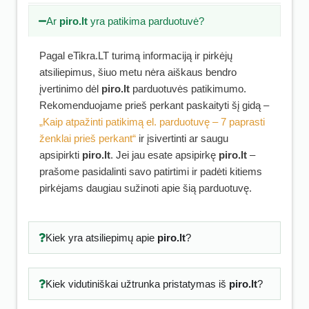
Ar
piro.lt
yra patikima parduotuvė?
Pagal eTikra.LT turimą informaciją ir pirkėjų
atsiliepimus, šiuo metu nėra aiškaus bendro
įvertinimo dėl
piro.lt
parduotuvės patikimumo.
Rekomenduojame prieš perkant paskaityti šį gidą –
„Kaip atpažinti patikimą el. parduotuvę – 7 paprasti
ženklai prieš perkant“
ir įsivertinti ar saugu
apsipirkti
piro.lt
. Jei jau esate apsipirkę
piro.lt
–
prašome pasidalinti savo patirtimi ir padėti kitiems
pirkėjams daugiau sužinoti apie šią parduotuvę.
Kiek yra atsiliepimų apie
piro.lt
?
Kiek vidutiniškai užtrunka pristatymas iš
piro.lt
?