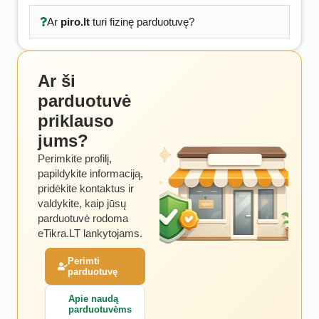
Ar
piro.lt
turi fizinę parduotuvę?
Ar ši
parduotuvė
priklauso
jums?
Perimkite profilį,
papildykite informaciją,
pridėkite kontaktus ir
valdykite, kaip jūsų
parduotuvė rodoma
eTikra.LT lankytojams.
Perimti
parduotuvę
Apie naudą
parduotuvėms