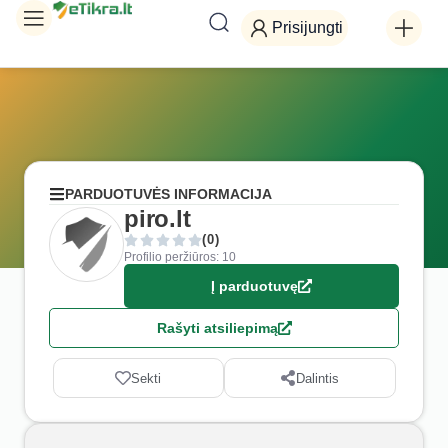
Prisijungti
PARDUOTUVĖS INFORMACIJA
piro.lt
(0)
Profilio peržiūros: 10
Į parduotuvę
Rašyti atsiliepimą
Sekti
Dalintis