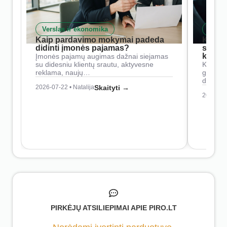
Verslas ir ekonomika
Skait
Kaip pardavimo mokymai padeda
Kaip 
didinti įmonės pajamas?
siste
konkur
Įmonės pajamų augimas dažnai siejamas
su didesniu klientų srautu, aktyvesne
Konkure
reklama, naujų…
geresnė
didesn
2026-07-22 • Natalija
Skaityti →
2026-07-
PIRKĖJŲ ATSILIEPIMAI APIE PIRO.LT