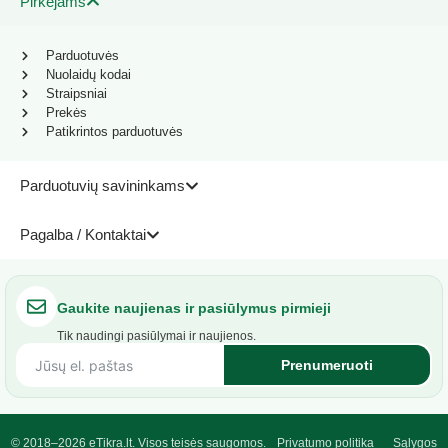
Pirkėjams
Parduotuvės
Nuolaidų kodai
Straipsniai
Prekės
Patikrintos parduotuvės
Parduotuvių savininkams
Pagalba / Kontaktai
Gaukite naujienas ir pasiūlymus pirmieji
Tik naudingi pasiūlymai ir naujienos.
Prenumeruoti
© 2018–2026 eTikra.lt. Visos teisės saugomos.
Privatumo politika
Sąlygos