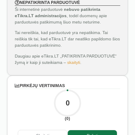
NEPATIKRINTA PARDUOTUVĖ
Ši internetinė parduotuvė
nebuvo patikrinta
eTikra.LT administracijos
, todėl duomenų apie
parduotuvės patikimumą šiuo metu neturime.
Tai nereiškia, kad parduotuvė yra nepatikima. Tai
reiškia tik tai, kad eTikra.LT dar neatliko papildomo šios
parduotuvės patikrinimo.
Daugiau apie eTikra.LT „PATIKRINTA PARDUOTUVĖ“
žymą ir kaip ji suteikiama –
skaityti
.
PIRKĖJŲ VERTINIMAS
0
(0)