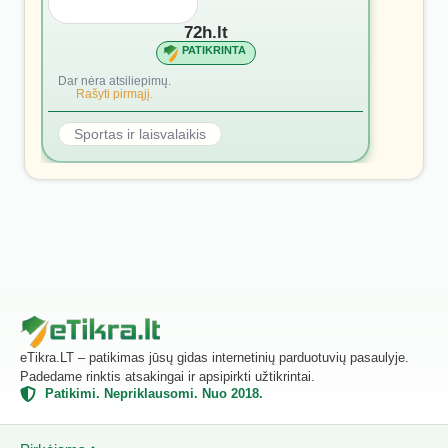
72h.lt
PATIKRINTA
Dar nėra atsiliepimų.
Rašyti pirmąjį.
Sportas ir laisvalaikis
eTikra.LT – patikimas jūsų gidas internetinių parduotuvių pasaulyje.
Padedame rinktis atsakingai ir apsipirkti užtikrintai.
Patikimi. Nepriklausomi. Nuo 2018.