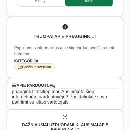
Skaityti
Rašyti
TRUMPAI APIE PRIAUGINK.LT
Papildomos informacijos apie šią parduotuvę šiuo metu
neturime.
KATEGORIJA
Grožis ir sveikata
APIE PARDUOTUVĘ
priaugink.lt atsiliepimai. Apsipirkote šioje
internetinėje parduotuvėje? Pasidalinkite savo
patirtimi su kitais vartotojais!
DAŽNIAUSIAI UŽDUODAMI KLAUSIMAI APIE
PRIAUGINK.LT