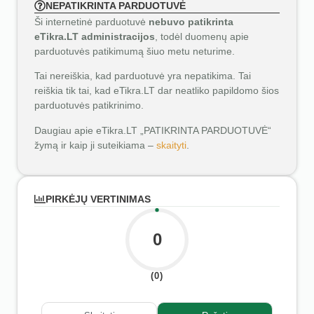
NEPATIKRINTA PARDUOTUVĖ
Ši internetinė parduotuvė
nebuvo patikrinta
eTikra.LT administracijos
, todėl duomenų apie
parduotuvės patikimumą šiuo metu neturime.
Tai nereiškia, kad parduotuvė yra nepatikima. Tai
reiškia tik tai, kad eTikra.LT dar neatliko papildomo šios
parduotuvės patikrinimo.
Daugiau apie eTikra.LT „PATIKRINTA PARDUOTUVĖ“
žymą ir kaip ji suteikiama –
skaityti
.
PIRKĖJŲ VERTINIMAS
0
(0)