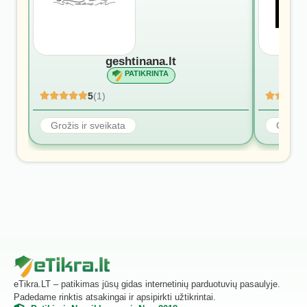
geshtinana.lt
PATIKRINTA
5
(1)
Grožis ir sveikata
Grožis 
eTikra.LT – patikimas jūsų gidas internetinių parduotuvių pasaulyje.
Padedame rinktis atsakingai ir apsipirkti užtikrintai.