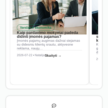
Verslas ir ekonomika
Skait
Kaip pardavimo mokymai padeda
Kaip 
didinti įmonės pajamas?
siste
konkur
Įmonės pajamų augimas dažnai siejamas
su didesniu klientų srautu, aktyvesne
Konkure
reklama, naujų…
geresnė
didesn
2026-07-22 • Natalija
Skaityti →
2026-07-