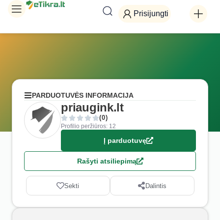
Prisijungti
PARDUOTUVĖS INFORMACIJA
priaugink.lt
(0)
Profilio peržiūros: 12
Į parduotuvę
Rašyti atsiliepimą
Sekti
Dalintis