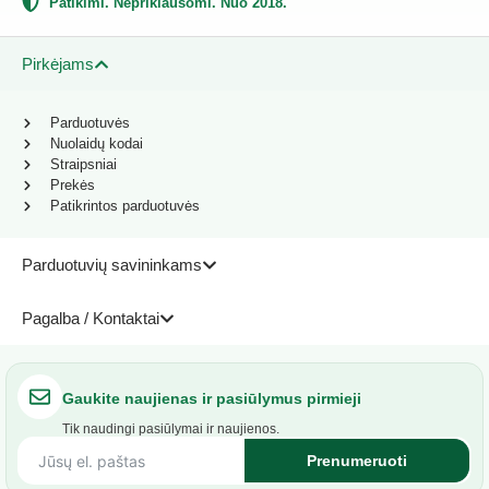
Patikimi. Nepriklausomi. Nuo 2018.
Pirkėjams
Parduotuvės
Nuolaidų kodai
Straipsniai
Prekės
Patikrintos parduotuvės
Parduotuvių savininkams
Pagalba / Kontaktai
Gaukite naujienas ir pasiūlymus pirmieji
Tik naudingi pasiūlymai ir naujienos.
Prenumeruoti