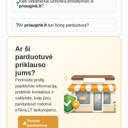
Kiek vidutiniškai užtrunka pristatymas iš
priaugink.lt
?
Ar
priaugink.lt
turi fizinę parduotuvę?
Ar ši
parduotuvė
priklauso
jums?
Perimkite profilį,
papildykite informaciją,
pridėkite kontaktus ir
valdykite, kaip jūsų
parduotuvė rodoma
eTikra.LT lankytojams.
Perimti
parduotuvę