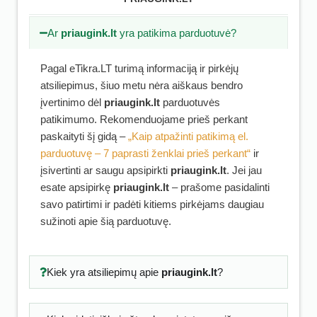
Ar
priaugink.lt
yra patikima parduotuvė?
Pagal eTikra.LT turimą informaciją ir pirkėjų
atsiliepimus, šiuo metu nėra aiškaus bendro
įvertinimo dėl
priaugink.lt
parduotuvės
patikimumo. Rekomenduojame prieš perkant
paskaityti šį gidą –
„Kaip atpažinti patikimą el.
parduotuvę – 7 paprasti ženklai prieš perkant“
ir
įsivertinti ar saugu apsipirkti
priaugink.lt
. Jei jau
esate apsipirkę
priaugink.lt
– prašome pasidalinti
savo patirtimi ir padėti kitiems pirkėjams daugiau
sužinoti apie šią parduotuvę.
Kiek yra atsiliepimų apie
priaugink.lt
?