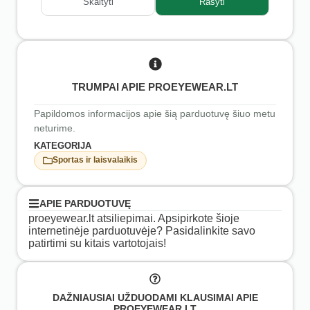
Skaityti
Rašyti
TRUMPAI APIE PROEYEWEAR.LT
Papildomos informacijos apie šią parduotuvę šiuo metu
neturime.
KATEGORIJA
Sportas ir laisvalaikis
APIE PARDUOTUVĘ
proeyewear.lt atsiliepimai. Apsipirkote šioje
internetinėje parduotuvėje? Pasidalinkite savo
patirtimi su kitais vartotojais!
DAŽNIAUSIAI UŽDUODAMI KLAUSIMAI APIE
PROEYEWEAR.LT