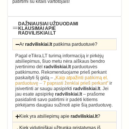
patirtimi su kitais vartotojais!
DAŽNIAUSIAI UŽDUODAMI
KLAUSIMAI APIE
RADVILISKIAI.LT
Ar
radviliskiai.lt
patikima parduotuvė?
Pagal eTikra.LT turimą informaciją ir pirkėjų
atsiliepimus, šiuo metu nėra aiškaus bendro
įvertinimo dėl
radviliskiai.lt
parduotuvės
patikimumo. Rekomenduojame prieš perkant
paskaityti šį gidą –
„Kaip atpažinti patikimą el.
parduotuvę – 7 paprasti ženklai prieš perkant“
ir
įsivertinti ar saugu apsipirkti
radviliskiai.lt
. Jei
jau esate apsipirkę
radviliskiai.lt
– prašome
pasidalinti savo patirtimi ir padėti kitiems
pirkėjams daugiau sužinoti apie šią parduotuvę.
Kiek yra atsiliepimų apie
radviliskiai.lt
?
Kiek vidutiniškai užtrunka pristatymas iš