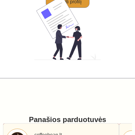
Perimti profilį
Panašios parduotuvės
coffeebean.lt