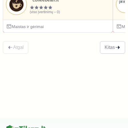
(viso įvertinimų – 0)
Maistas ir gėrimai
Mai
Atgal
Kitas