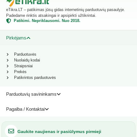
eTikra.LT – patikimas jūsų gidas internetinių parduotuvių pasaulyje.
Padedame rinktis atsakingai ir apsipirkti užtikrintai.
Patikimi. Nepriklausomi. Nuo 2018.
Pirkėjams
Parduotuvės
Nuolaidų kodai
Straipsniai
Prekės
Patikrintos parduotuvės
Parduotuvių savininkams
Pagalba / Kontaktai
Gaukite naujienas ir pasiūlymus pirmieji