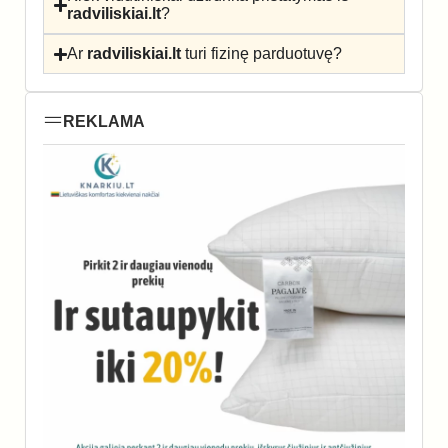
radviliskiai.lt
?
Ar
radviliskiai.lt
turi fizinę parduotuvę?
REKLAMA