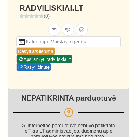
RADVILISKIAI.LT
(0)
Kategorija: Maistas ir gėrimai
Rašyti atsiliepimą
Apsilankyti radviliskiai.lt
Rašyti žinutę
NEPATIKRINTA parduotuvė
Ši internetinė parduotuvė nebuvo patikrinta
eTikra.LT administracijos, duomenų apie
parduotuvės patikimumą neturime.