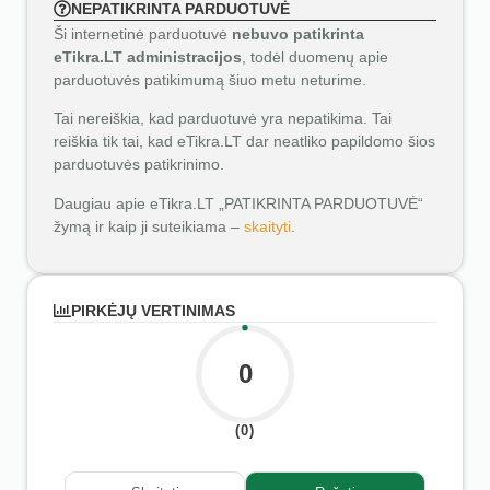
NEPATIKRINTA PARDUOTUVĖ
Ši internetinė parduotuvė
nebuvo patikrinta
eTikra.LT administracijos
, todėl duomenų apie
parduotuvės patikimumą šiuo metu neturime.
Tai nereiškia, kad parduotuvė yra nepatikima. Tai
reiškia tik tai, kad eTikra.LT dar neatliko papildomo šios
parduotuvės patikrinimo.
Daugiau apie eTikra.LT „PATIKRINTA PARDUOTUVĖ“
žymą ir kaip ji suteikiama –
skaityti
.
PIRKĖJŲ VERTINIMAS
0
(0)