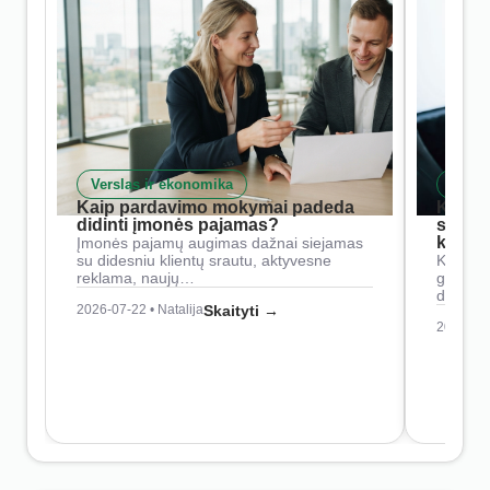
Verslas ir ekonomika
Skait
Kaip pardavimo mokymai padeda
Kaip 
didinti įmonės pajamas?
siste
konkur
Įmonės pajamų augimas dažnai siejamas
su didesniu klientų srautu, aktyvesne
Konkure
reklama, naujų…
geresnė
didesn
2026-07-22 • Natalija
Skaityti →
2026-07-