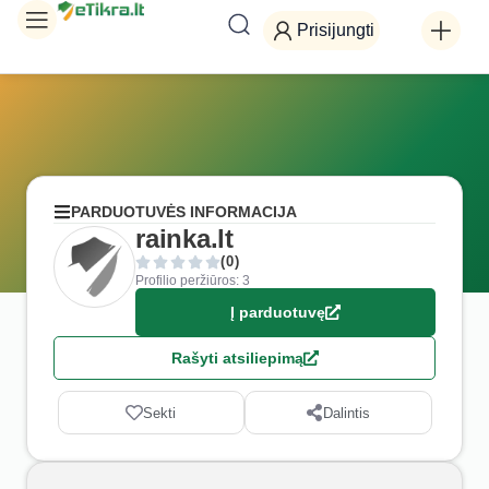
Prisijungti
PARDUOTUVĖS INFORMACIJA
rainka.lt
(0)
Profilio peržiūros: 3
Į parduotuvę
Rašyti atsiliepimą
Sekti
Dalintis