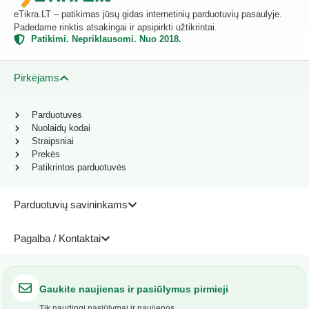
eTikra.LT – patikimas jūsų gidas internetinių parduotuvių pasaulyje.
Padedame rinktis atsakingai ir apsipirkti užtikrintai.
Patikimi. Nepriklausomi. Nuo 2018.
Pirkėjams
Parduotuvės
Nuolaidų kodai
Straipsniai
Prekės
Patikrintos parduotuvės
Parduotuvių savininkams
Pagalba / Kontaktai
Gaukite naujienas ir pasiūlymus pirmieji
Tik naudingi pasiūlymai ir naujienos.