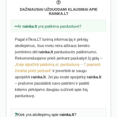
DAŽNIAUSIAI UŽDUODAMI KLAUSIMAI APIE
RAINKA.LT
Ar
rainka.lt
yra patikima parduotuvė?
Pagal eTikra.LT turimą informaciją ir pirkėjų
atsiliepimus, šiuo metu nėra aiškaus bendro
įvertinimo dėl
rainka.lt
parduotuvės patikimumo.
Rekomenduojame prieš perkant paskaityti šį gidą –
„Kaip atpažinti patikimą el. parduotuvę – 7 paprasti
ženklai prieš perkant“
ir įsivertinti ar saugu
apsipirkti
rainka.lt
. Jei jau esate apsipirkę
rainka.lt
– prašome pasidalinti savo patirtimi ir padėti
kitiems pirkėjams daugiau sužinoti apie šią
parduotuvę.
Kiek yra atsiliepimų apie
rainka.lt
?