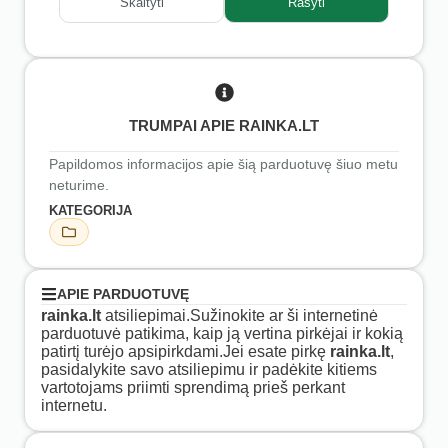
Skaityti
Rašyti
TRUMPAI APIE RAINKA.LT
Papildomos informacijos apie šią parduotuvę šiuo metu
neturime.
KATEGORIJA
APIE PARDUOTUVĘ
rainka.lt
atsiliepimai.Sužinokite ar ši internetinė
parduotuvė patikima, kaip ją vertina pirkėjai ir kokią
patirtį turėjo apsipirkdami.Jei esate pirkę
rainka.lt
,
pasidalykite savo atsiliepimu ir padėkite kitiems
vartotojams priimti sprendimą prieš perkant
internetu.